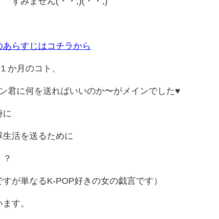
すみません(・・;)(・・;)
のあらすじはコチラから
１か月のコト、
ン君に何を送ればいいのか〜がメインでした♥
時に
隊生活を送るために
！？
すが単なるK-POP好きの女の戯言です）
います。