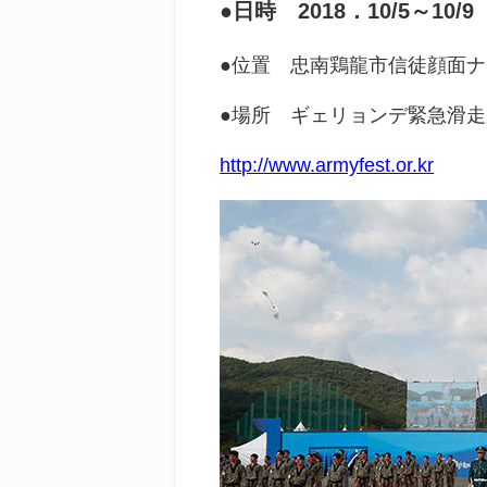
●日時 2018．10/5～10/9
●位置 忠南鶏龍市信徒顔面
●場所
ギェリョンデ緊急滑走
http://www.armyfest.or.kr