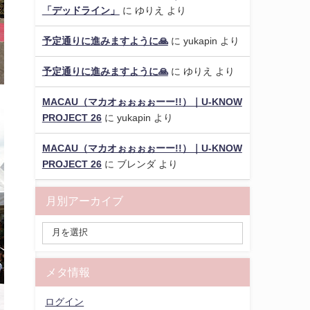
「デッドライン」
に
ゆりえ
より
予定通りに進みますように🙏
に
yukapin
より
予定通りに進みますように🙏
に
ゆりえ
より
MACAU（マカオぉぉぉぉーー!!）｜U-KNOW
PROJECT 26
に
yukapin
より
MACAU（マカオぉぉぉぉーー!!）｜U-KNOW
PROJECT 26
に
ブレンダ
より
月別アーカイブ
メタ情報
ログイン