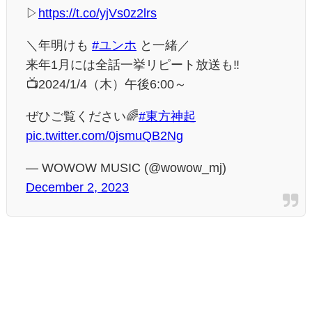
▷
https://t.co/yjVs0z2lrs
＼年明けも
#ユンホ
と一緒／
来年1月には全話一挙リピート放送も‼
📺2024/1/4（木）午後6:00～
ぜひご覧ください🌈
#東方神起
pic.twitter.com/0jsmuQB2Ng
— WOWOW MUSIC (@wowow_mj)
December 2, 2023