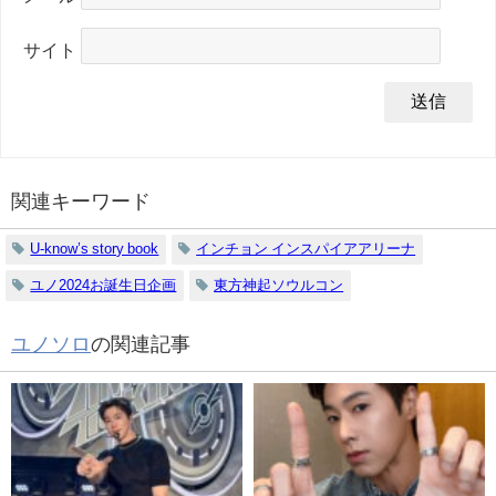
サイト
関連キーワード
U-know’s story book
インチョン インスパイアアリーナ
ユノ2024お誕生日企画
東方神起ソウルコン
ユノソロ
の関連記事