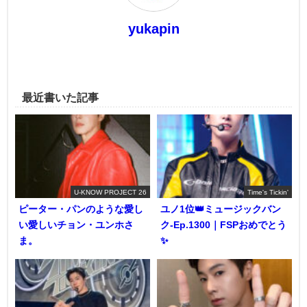
yukapin
最近書いた記事
U-KNOW PROJECT 26
Time's Tickin'
ピーター・パンのような愛し
ユノ1位👑ミュージックバン
い愛しいチョン・ユンホさ
ク-Ep.1300｜FSPおめでとう
ま。
✨️