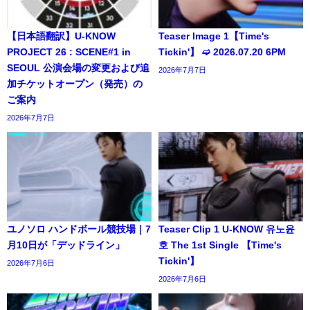
【日本語翻訳】U-KNOW
Teaser Image 1【Time's
PROJECT 26 : SCENE#1 in
Tickin'】 ➫ 2026.07.20 6PM
SEOUL 公演会場の変更および追
2026年7月7日
加チケットオープン（発売）の
ご案内
2026年7月7日
ユノソロ ハンドボール競技場｜7
Teaser Clip 1 U-KNOW 유노윤
月10日が「デッドライン」
호 The 1st Single 【Time's
Tickin'】
2026年7月6日
2026年7月6日