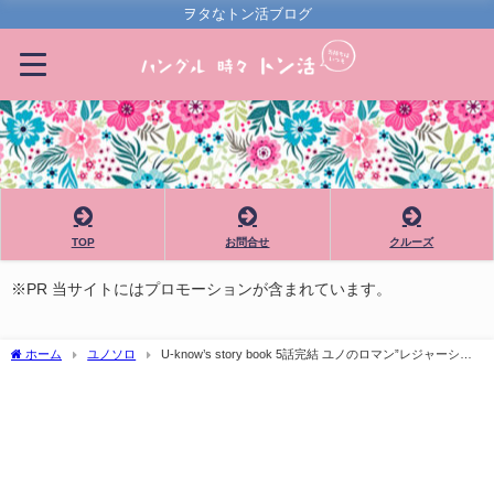
ヲタなトン活ブログ
TOP
お問合せ
クルーズ
※PR 当サイトにはプロモーションが含まれています。
ホーム
ユノソロ
U-know’s story book 5話完結 ユノのロマン”レジャーシー
ト”😊