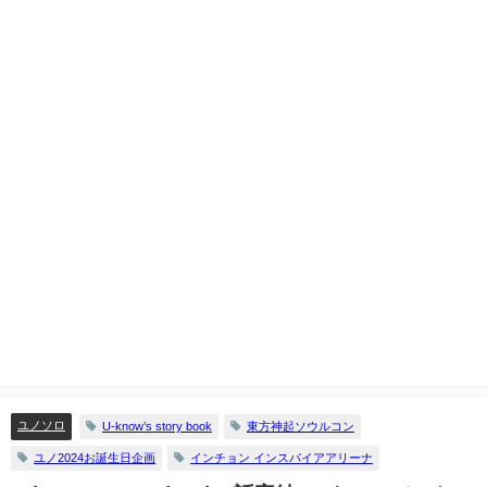
ユノソロ
U-know’s story book
東方神起ソウルコン
ユノ2024お誕生日企画
インチョン インスパイアアリーナ