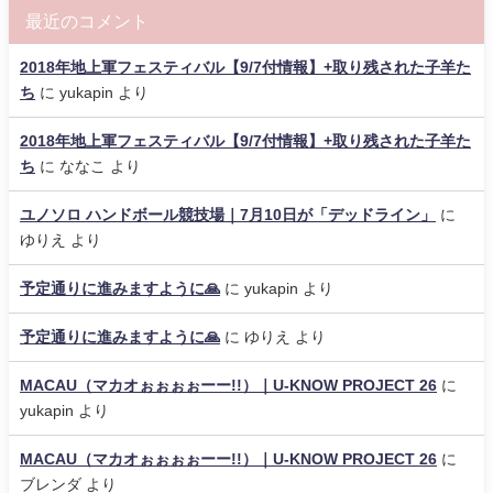
最近のコメント
2018年地上軍フェスティバル【9/7付情報】+取り残された子羊た
ち
に
yukapin
より
2018年地上軍フェスティバル【9/7付情報】+取り残された子羊た
ち
に
ななこ
より
ユノソロ ハンドボール競技場｜7月10日が「デッドライン」
に
ゆりえ
より
予定通りに進みますように🙏
に
yukapin
より
予定通りに進みますように🙏
に
ゆりえ
より
MACAU（マカオぉぉぉぉーー!!）｜U-KNOW PROJECT 26
に
yukapin
より
MACAU（マカオぉぉぉぉーー!!）｜U-KNOW PROJECT 26
に
ブレンダ
より