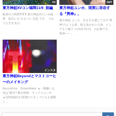
XV
SMT
東方神起XVコン福岡11/9_前編
東方神起ユンホ、現実に存在す
る『男神』。
怒涛の３時間❣❣❣ 東方神起XVコンin福
岡 初日レポ ネタバレ 注意 です。 それ
東方神起 ユンホ、生き方を通じて示す“男
でも大丈夫の...
神”のような姿 鍛え抜かれた心身、ピュ
アさで魅了 ※2020.03.01 の記事です。
男神――。...
インスタ
東方神起Beyondとマストコーヒ
ーのメイキング
BeyondLive DreamMaker ▲一番嫌いな
虫は”適当”! 舞台情熱・マックスユンホ
▲(旧情熱続き)現場のスタッフたちも感嘆
し...