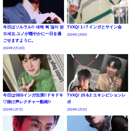
今日はソルラル!! 새해 복 많이 받
TVXQ!１/７インガとサイン会
으세요.ユノが穏やかに一日を過
2024年1月8日
ごせますように。
2024年2月10日
今日はSBSインガ出演!!ドキドキ
TVXQ! 20＆2 エキシビションレ
♡掛け声レクチャー動画!!
ポ
2024年1月7日
2024年1月2日