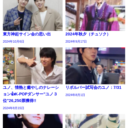
東方神起サイン会の思い出
2024年秋夕（チュソク）
2024年10月6日
2024年9月17日
ユノ、情熱と癒やしのナレーシ
リボルバー試写会のユノ：7/31
ョン👍K-POPダンサー”ユノ３
2024年8月1日
位”26,250票獲得!!
2024年8月15日