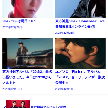
20&2コンは明日!! D１
東方神起'20&2' Comeback Live
参加募集!!オンライン配信
2023年12月29日
2023年12月21日
東方神起アルバム『20＆2』曲名
ユノソロ『Fix It』。アルバム
出揃いました。今日は19:30から
「20＆2」セトリ、ティザー順次
ノルト✨
公開中♬
2023年12月16日
2023年12月14日
東方神起アルバムXV試聴