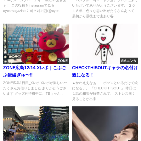
ぁ!!!! この投稿をInstagramで見る
いただいてありがとうございます。 ２０
eyesmagazine 아이즈매거진(@eyes...
１８年 色々な思い出がたくさんあって
最初から最後まで山あり谷...
ZONE
SMエンタ
ZONE広島12/14 Xレポ｜ごぶご
CHECKTHISOUTキャラの名付け
ぶ後編ぎゅ〜!!
親になる！
ZONE広島1日目_Xレポ Xレポが楽しい〜
▲かわええなぁ… ポツンといるだけで絵
たくさんお借りしました ありがとうござ
になる。。 『CHECKTHISOUT』 昨日は
います️ グッズ列待機中に、TBちゃん...
１話の和訳が解禁されて、 ストレス無く
見ることが出来...