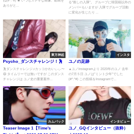
ね(#^.^#) ★ いつもステキな画像、動画を
る"推しの入隊”。 グループに韓国籍以外の
ありがと...
メンバーもいますが 入隊でグループ活動
に変化が生じたり ...
東方神起
インスタ
Psycho_ダンスチャレンジ！🕺
ユノの足跡
🕺ダンスチャレンジ♫カッコかわいぃぃ〜
▲ユノInstagramより 2020年のユノ 去年
😆 タイムリーでは無いですが このダンス
の7月５日 ユノは”ミント少年”でした
チャレンジは ユノ史の重要案件...
(#^.^#) この投稿をInstagramで...
カムバック
インタビュー
Teaser Image 1【Time's
ユノ_GQインタビュー（抜粋）