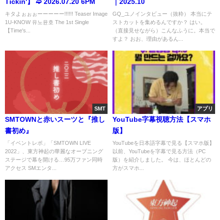
Tickin'】 ➫ 2026.07.20 6PM
｜2025.10
キタよぉぉぉーーーーー!!!!!! Teaser Image
GQ_ユノインタビュー（抜粋） 本当にテ
1U-KNOW 유노윤호 The 1st Single
ストカットを集めるんですか？ はい。
【Time's...
（直接見せながら）こんなふうに。本当で
すよ？ おお、理由があるん...
SMT
アプリ
SMTOWNと赤いスーツと『推し
YouTube字幕視聴方法【スマホ
書初め』
版】
「イベントレポ」「SMTOWN LIVE
YouTubeを日本語字幕で見る【スマホ版】
2022」、東方神起の華麗なオープニング
以前、YouTubeを字幕で見る方法（PC
ステージで幕を開ける…95万ファン同時
版）を紹介しました。 今は、ほとんどの
アクセス SMエンタ...
方がスマホ...