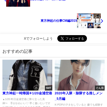
東方神起の仕事CM編2019
Xでフォローしよう
おすすめの記事
SMT
ぐん活
東方神起一時帰国✈1/20金浦空港
2020年入隊・除隊する推しメン
_5月編
▲1/20 昨日金浦空港に降り立った美
神〜 手がかわいい♡ 早く逢いたいです
K-POPのヲタをしていると 嫌でも経験す