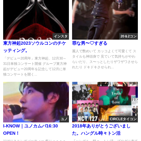
インスタ
20＆2コン
東方神起2023ソウルコンのチケ
罪な男〜♡すぎる
ッティング。
麗人で艶めいて カッコよくて可愛くて ス
タイルも神頭身で 見ていて気持ちがやわ
「デビュー20周年」東方神起、12月30～
らいだり、ス〜っとしたりザワザワさせら
31日単独コンサート開催 グループ東方神
れたり ドキドキさせられ...
起がデビュー20周年を記念して12月に単
独コンサートを開く...
ユノ
CIRCLEタイコン
I-KNOW｜ユノカムバ16:30
2018年ありがとうございまし
OPEN！
た。ハングル時々トン活
11/4リスニングパーティー 祭じゃぁぁぁ
『ハングル 時々 トン活』ブログに来て