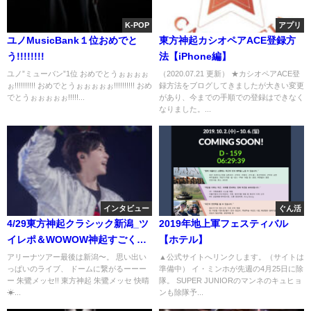
K-POP
アプリ
ユノMusicBank１位おめでと
東方神起カシオペアACE登録方
う!!!!!!!!
法【iPhone編】
ユノ”ミューバン”1位 おめでとうぉぉぉぉ
（2020.07.21 更新） ★カシオペアACE登
ぉ!!!!!!!!!! おめでとうぉぉぉぉぉ!!!!!!!!!! おめ
録方法をブログしてきましたが大きい変更
でとうぉぉぉぉぉ!!!!!...
があり、今までの手順での登録はできなく
なりました。...
インタビュー
ぐん活
4/29東方神起クラシック新潟_ツ
2019年地上軍フェスティバル
イレポ＆WOWOW神起すごく良
【ホテル】
かった。
アリーナツアー最後は新潟〜。 思い出い
▲公式サイトへリンクします。（サイトは
っぱいのライブ、 ドームに繋がるーーー
準備中） イ・ミンホが先週の4月25日に除
ー 朱鷺メッセ!! 東方神起 朱鷺メッセ 快晴
隊。 SUPER JUNIORのマンネのキュヒョ
☀...
ンも除隊予...