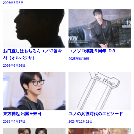
2026年7月6日
お口直しはもちろんユノ♡얼박
ユノソロ爆誕６周年_D３
사（オルバクサ）
2025年6月9日
2026年6月26日
東方神起 出国✈来日
ユノの兵役時代のエピソード
2025年4月17日
2024年12月19日