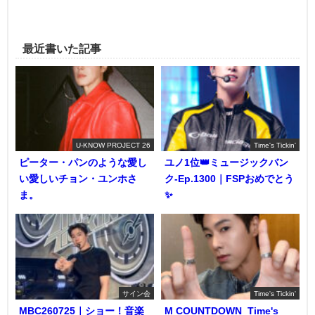
最近書いた記事
U-KNOW PROJECT 26
Time's Tickin'
ピーター・パンのような愛し
ユノ1位👑ミュージックバン
い愛しいチョン・ユンホさ
ク-Ep.1300｜FSPおめでとう
ま。
✨️
サイン会
Time's Tickin'
MBC260725｜ショー！音楽
M COUNTDOWN_Time's