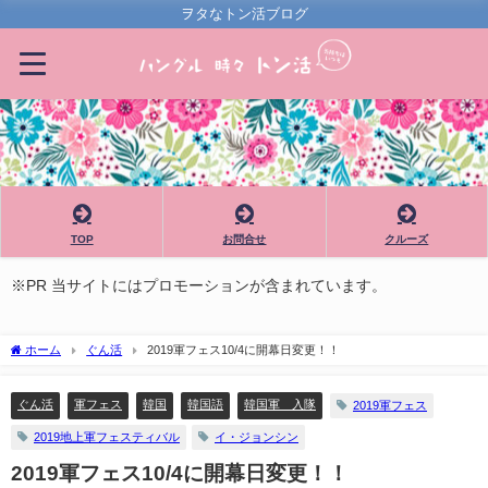
ヲタなトン活ブログ
TOP
お問合せ
クルーズ
※PR 当サイトにはプロモーションが含まれています。
ホーム
ぐん活
2019軍フェス10/4に開幕日変更！！
ぐん活
軍フェス
韓国
韓国語
韓国軍 入隊
2019軍フェス
2019地上軍フェスティバル
イ・ジョンシン
2019軍フェス10/4に開幕日変更！！