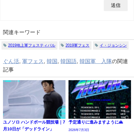
関連キーワード
2019地上軍フェスティバル
2019軍フェス
イ・ジョンシン
ぐん活
,
軍フェス
,
韓国
,
韓国語
,
韓国軍 入隊
の関連
記事
ユノソロ ハンドボール競技場｜7
予定通りに進みますように🙏
月10日が「デッドライン」
2026年7月3日