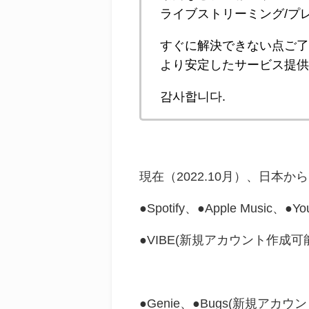
ライブストリーミング/プ
すぐに解決できない点ご
より安定したサービス提
감사합니다.
現在（2022.10月）、日本
●Spotify、●Apple Music、●Y
●VIBE(新規アカウント作成可能、
●Genie、●Bugs(新規ア