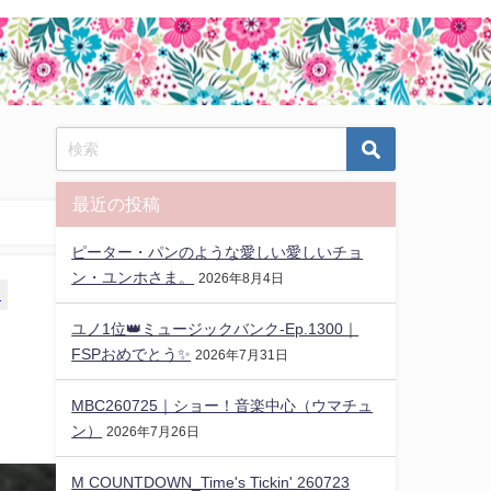
最近の投稿
ピーター・パンのような愛しい愛しいチョ
ン・ユンホさま。
2026年8月4日
s
ユノ1位👑ミュージックバンク-Ep.1300｜
FSPおめでとう✨️
2026年7月31日
MBC260725｜ショー！音楽中心（ウマチュ
ン）
2026年7月26日
M COUNTDOWN_Time's Tickin' 260723