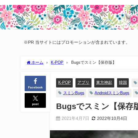
※PR 当サイトにはプロモーションが含まれています。
ホーム
K-POP
Bugsでスミン【保存版】
K-POP
アプリ
東方神起
韓国
Facebook
スミンBugs
AndroidスミンBugs
post
Bugsでスミン【保存
2021年4月7日
2022年10月4日