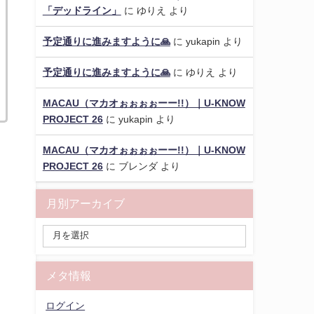
「デッドライン」
に
ゆりえ
より
予定通りに進みますように🙏
に
yukapin
より
予定通りに進みますように🙏
に
ゆりえ
より
MACAU（マカオぉぉぉぉーー!!）｜U-KNOW
PROJECT 26
に
yukapin
より
MACAU（マカオぉぉぉぉーー!!）｜U-KNOW
PROJECT 26
に
ブレンダ
より
月別アーカイブ
メタ情報
ログイン