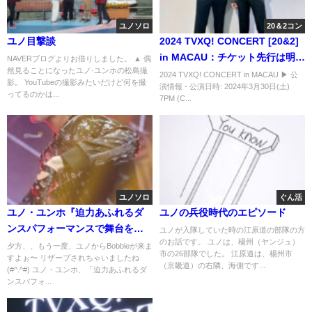
ユノソロ
20＆2コン
ユノ目撃談
2024 TVXQ! CONCERT [20&2]
in MACAU：チケット先行は明日
NAVERブログよりお借りしました。 ▲ 偶
然見ることになったユノ·ユンホの松島撮
（19日）。
2024 TVXQ! CONCERT in MACAU ▶ 公
影。 YouTubeの撮影みたいだけど何を撮
演情報 - 公演日時: 2024年3月30日(土)
ってるのかは...
7PM (C...
ユノソロ
ぐん活
ユノ・ユンホ『迫力あふれるダ
ユノの兵役時代のエピソード
ンスパフォーマンスで舞台をひ
ユノが入隊していた時の江原道の部隊の方
のお話です。 ユノは、楊州（ヤンジュ）
きつけるスター』
夕方、、もう一度、ユノからBobbleが来ま
市の26部隊でした。 江原道は、楊州市
すよぉ〜 リザーブされちゃいましたね
（京畿道）の右隣、海側です...
(#^.^#) ユノ・ユンホ、「迫力あふれるダ
ンスパフォ...