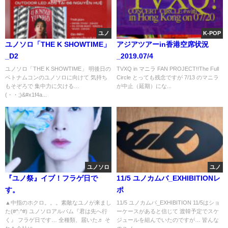
ユノ
K-POP
ユノソロ「THE K SHOWTIME」
アジアツアーin香港空席状況
_D2
_2019.07/4
ユノソロ「THE K SHOWTIME」 明後日の
TVXQ in マニラ FAN PROJECT!!The Full
ベトナムコンのユノソロに向けて 気持ち
Circle とっても残念ですが 7/13 のマニラ
もそぞろで 集中力に欠ける…
が中止（延期）にな...
(・・;)&#x1f4a...
ユノソロ
ユノ
『ユノ祭』イブ！フラゲ日で
11/5 ユノカムバ_EXHIBITIONレ
す。
ポ
▲中指のホクロ。。。素敵なユノが来まし
11/5 ユノカムバ_EXHIBITION 11/5はショ
た(#^.^#) ユノソロアルバム『君は先へ行
ーケースがあると信じて 渡韓予定でスケ
く』 フラゲ日です… 全種類、届いた♬ そ
ジュールを組んでいたのですが… 皆んな