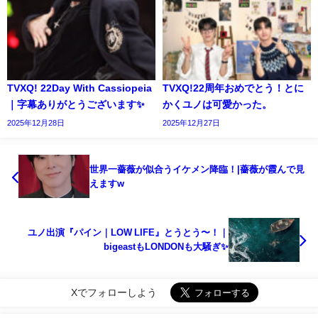
TVXQ! 22Day With Cassiopeia
TVXQ!22周年おめでとう！とに
｜字幕ありがとうございます✨️
かくユノは可愛かった。
2025年12月28日
2025年12月27日
世界一薔薇が似合うイケメン降臨！|薔薇が霞んで見
えますw
ユノ出演『パイン｜LOW LIFE』とうとう〜！｜
bigeastもLONDONも大騒ぎ✨️
Xでフォローしよう