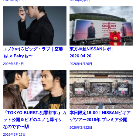
ユノ(•ө•)♡ビッグ・ラブ｜空港
東方神起NISSANレポ｜
もLe Fairyも〜
2026.04.26
2026年6月4日
2026年4月26日
『TOKYO BURST-犯罪都市-』カ
本日限定19:00！NISSANビギア
ット公開＆ビギのユノも爆イケ
ゲツアー2018年 プレミア公開
なのです〜🙌
2026年3月22日
2026年3月27日