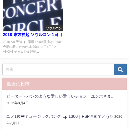
ソウルコン
2018 東方神起 ソウルコン 1日目
2018.5/5 天気 ☀️ 開場 16:00 開演は19:00
会場に着いたのが18:00前ヽ(￣д￣;)ノ
=3=3=3 チャムシル運動...
最近の投稿
ピーター・パンのような愛しい愛しいチョン・ユンホさま。
2026年8月4日
ユノ1位👑ミュージックバンク-Ep.1300｜FSPおめでとう✨️
2026
年7月31日