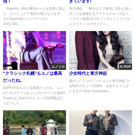
信！
きています!
『SuperM』SMが最強チームを世界に投じ
東方神起、「舞台の上で最高に切れの良い
た ということで 動向が気になります。
ダンスを披露するアイドルグループは？」
そのSuperMのショーケースが
イクディ投票1位 DCインサイドとマイセ
2019.10/5 ...
レブリティ エキサイティ...
ユノソロ
K-POP
”クラシック札幌”もユノは最高
少女時代と東方神起
だったね。
懐かしいトコロ♡ソヒョンと東方神起 少
女時代デビュー15周年 おめでとうござ
SAPPOROもユノは最高だったね。 ユノ
います🎉 Girls' Generation ...
がいるステージは どこのステージも最高!!
Thank Uに込められた ユノの世界観はビ
リビリしち...