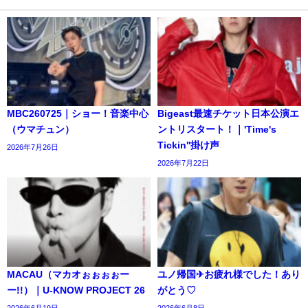
MBC260725｜ショー！音楽中心
Bigeast最速チケット日本公演エ
（ウマチュン）
ントリスタート！｜'Time's
Tickin''掛け声
2026年7月26日
2026年7月22日
MACAU（マカオぉぉぉぉー
ユノ帰国✈お疲れ様でした！あり
ー!!）｜U-KNOW PROJECT 26
がとう♡
2026年6月19日
2026年6月8日