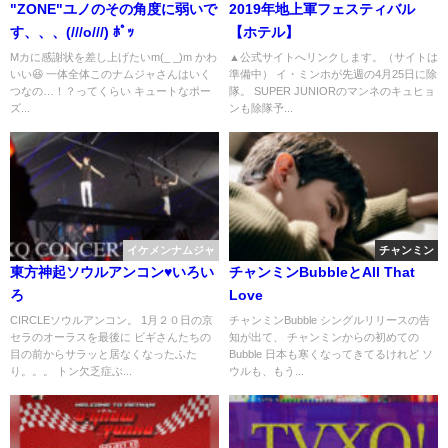
"ZONE"ユノのその角度に弱いで
2019年地上軍フェスティバル
す、、、(///o///) ﾎﾟｯ
【ホテル】
Mカに感謝状を差し上げたいm(_ _)m かわ
▲公式サイトへリンクします。（サイトは
いい😆 一体全体このナムジャさんはいく
準備中） イ・ミンホが先週の4月25日に除
つなの…！？ってくらい キュートなポー
隊。 SUPER JUNIORのマンネのキュヒョ
ズ...
ンも除隊予...
イケメンナムジャ
チャンミン
東方神起ソウルアンコン♥いろい
チャンミンBubbleとAll That
ろ
Love
CIRCLEソウルアンコン。 1月２０日の京
チャンミンBubble シングルリリースの告
セラのオーラスを最後に ビギさんたちの
知が出て、 チャンミンからの初めての
目の前からサラッと居なくなったふた
Bubble 日本も寒くなってきてるけれど ソ
り。。。 トン欠乏症ぶ...
ウルも、もう...