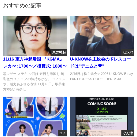
おすすめの記事
東方神起
センパ
11/16 東方神起帰国 『KGMA』
U-KNOW株主総会のドレスコー
レカぺ :1700〜／授賞式: 1800〜
ドは”デニムと🖤”
黒レザー ステキ 今回は 来日も帰国も 無
2月6日は株主総会✨️ 2026 U-KNOW B-day
彩色のユノ ユノの気持ちかな。 ユノユン
PARTYDRESS CODE : DENIM &a...
ホ、魅力あふれる表情 11月16日、歌手東
方神起が海外日...
ユノ
ぐん活