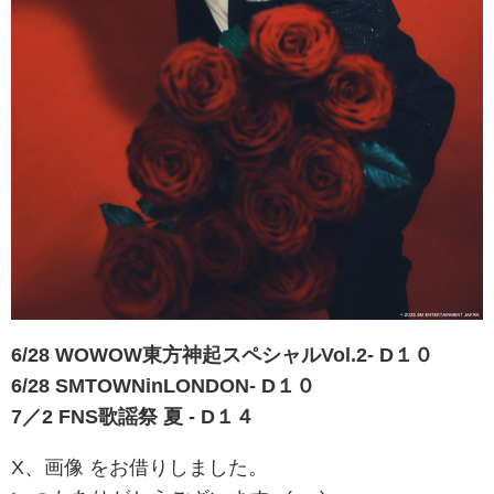
6/28 WOWOW東方神起スペシャルVol.2- D１０
6/28 SMTOWNinLONDON- D１０
7／2 FNS歌謡祭 夏 - D１４
X、画像 をお借りしました。