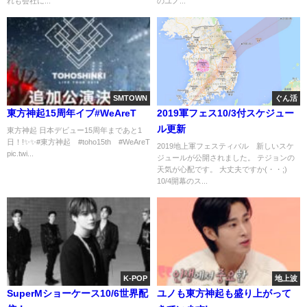
れも会社に...
のユノ...
SMTOWN
ぐん活
東方神起15周年イブ#WeAreT
2019軍フェス10/3付スケジュー
ル更新
東方神起 日本デビュー15周年まであと1
日！!✨✨#東方神起 #toho15th #WeAreT
2019地上軍フェスティバル 新しいスケ
pic.twi...
ジュールが公開されました。 テジョンの
天気が心配です。 大丈夫ですか(・・;)
10/4開幕のス...
K-POP
地上波
SuperMショーケース10/6世界配
ユノも東方神起も盛り上がって