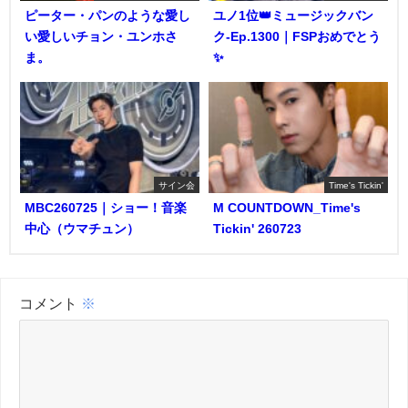
ピーター・パンのような愛し
ユノ1位👑ミュージックバン
い愛しいチョン・ユンホさ
ク-Ep.1300｜FSPおめでとう
ま。
✨️
サイン会
Time's Tickin'
MBC260725｜ショー！音楽
M COUNTDOWN_Time's
中心（ウマチュン）
Tickin' 260723
コメント
※