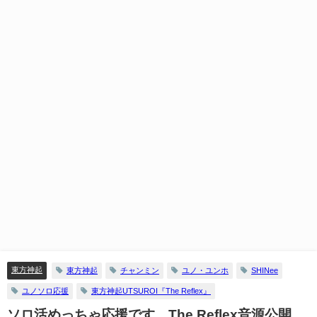
東方神起
東方神起
チャンミン
ユノ・ユンホ
SHINee
ユノソロ応援
東方神起UTSUROI『The Reflex』
ソロ活めっちゃ応援です。The Reflex音源公開、