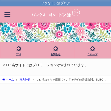
ヲタなトン活ブログ
TOP
お問合せ
クルーズ
※PR 当サイトにはプロモーションが含まれています。
ホーム
東方神起
ソロ活めっちゃ応援です。The Reflex音源公開、SMTOWN
機材席開放✌