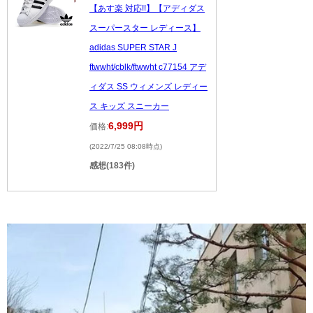
【あす楽 対応!!】【アディダス
スーパースター レディース】
adidas SUPER STAR J
ftwwht/cblk/ftwwht c77154 アデ
ィダス SS ウィメンズ レディー
ス キッズ スニーカー
6,999円
価格:
(2022/7/25 08:08時点)
感想(183件)