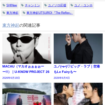
SHINee
チャンミン
ユノソロ応援
ユノ・ユンホ
東方神起
東方神起UTSUROI『The Reflex』
東方神起
の関連記事
MACAU（マカオぉぉぉぉー
ユノ(•ө•)♡ビッグ・ラブ｜空港
ー!!）｜U-KNOW PROJECT 26
もLe Fairyも〜
2026年6月19日
2026年6月4日