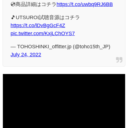
💿商品詳細はコチラ
https://t.co/uwbq9RJ6BB
🎵UTSUROI試聴音源はコチラ
https://t.co/lDvBgGcF4Z
pic.twitter.com/KxjLChOYS7
— TOHOSHINKI_offitter.jp (@toho15th_JP)
July 24, 2022