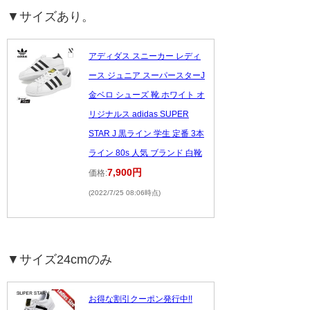
▼サイズあり。
アディダス スニーカー レディ
ース ジュニア スーパースターJ
金ベロ シューズ 靴 ホワイト オ
リジナルス adidas SUPER
STAR J 黒ライン 学生 定番 3本
ライン 80s 人気 ブランド 白靴
7,900円
価格:
(2022/7/25 08:06時点)
▼サイズ24cmのみ
お得な割引クーポン発行中!!