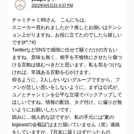
2022年9月21日 4:57 PM
チャミチャミ88さん こんにちは。
スニーカー買われましたか？推しとお揃いはテンシ
ョン上がりますね、お役に立てたのでしたら嬉しい
です(#^.^#)
TwitterなどSNSで感情に任せて騒ぐだけの方もい
ますね、意味も無く、相手を不愉快にさせたり傷つ
ける言動は慎むべきだと思います。私も気をつけな
ければ、常識ある言動を心がけます。
仰るように、2人しかいないグループですから、フ
ァンが悲しい思いをしないように、まずは公式が、
ユノとチャンミンを公平な立場でバックアップして
ほしいですね。情報の配信、タグ付け、に偏りが無
いようにお願いしたいです。
因みに…個人的な話ですが、私の手元には”夏の
bigeastの会報誌”はまだ届いていません（笑）連絡
をしていますが、7月末に届くはずだったもの