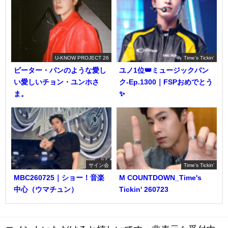
U-KNOW PROJECT 26
Time's Tickin'
ピーター・パンのような愛し
ユノ1位👑ミュージックバン
い愛しいチョン・ユンホさ
ク-Ep.1300｜FSPおめでとう
ま。
✨️
サイン会
Time's Tickin'
MBC260725｜ショー！音楽
M COUNTDOWN_Time's
中心（ウマチュン）
Tickin' 260723