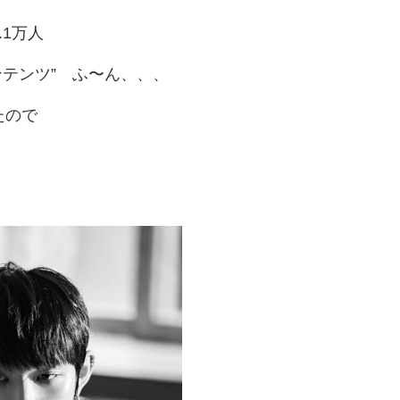
.1万人
ンテンツ” ふ〜ん、、、
たので