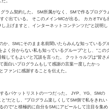
した。
ログラム契約した。 SM所属がなく、SMで作るプログラ
すぐ出ている。 そこのメインMCが出る。 カカオTVも
申し上げますと、インターネットコンテンツだ"と説明し
なのか、SMにそのまま名前聞いたらみんな知っているグ
をよく分からない私も知っているグループ"とし、"この
報してもよい"と冗談を言った。 クヮトゥルプは"皆さ
見て面白いプログラムもして感謝の言葉一度したかっ
た"とファンに感謝することを伝えた。
するバケットリストの一つだった。 JYP、YG、SMの
と"だとし、"プログラム楽しくしてSM側で私をきれい
るので"と積極的に自分をSMにアピールして注目を集め