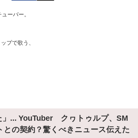
チューバー。
なラップで歌う、
.. YouTuber クヮトゥルプ、SM
トとの契約？驚くべきニュース伝えた