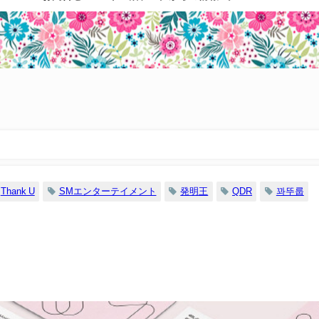
Thank U
SMエンターテイメント
発明王
QDR
꽈뚜룹