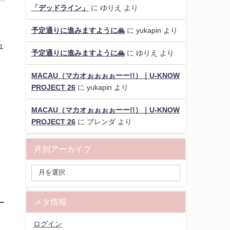
「デッドライン」
に
ゆりえ
より
予定通りに進みますように🙏
に
yukapin
より
ュ
予定通りに進みますように🙏
に
ゆりえ
より
MACAU（マカオぉぉぉぉーー!!）｜U-KNOW
な
PROJECT 26
に
yukapin
より
MACAU（マカオぉぉぉぉーー!!）｜U-KNOW
PROJECT 26
に
ブレンダ
より
月別アーカイブ
メタ情報
ー
う
ログイン