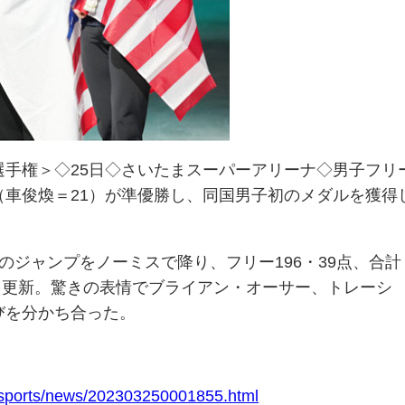
選手権
＞◇25日◇
さいたまスーパーアリーナ
◇男子フリ
（車俊煥＝21）が準優勝し、同国男子初のメダルを獲得
のジャンプをノーミスで降り、フリー196・39点、合計
トを更新。驚きの表情で
ブライアン・オーサー
、トレーシ
びを分かち合った。
/sports/news/202303250001855.html