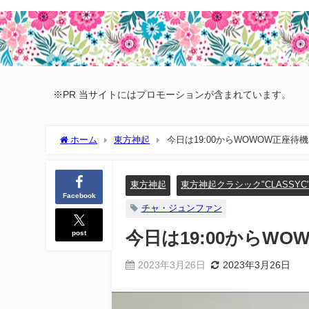
※PR 当サイトにはプロモーションが含まれています。
ホーム
東方神起
今日は19:00からWOWOW正座待
東方神起
東方神起クラシック"CLASSYC
Facebook
チャ・ジュンファン
post
今日は19:00からW
2023年3月26日
2023年3月26日