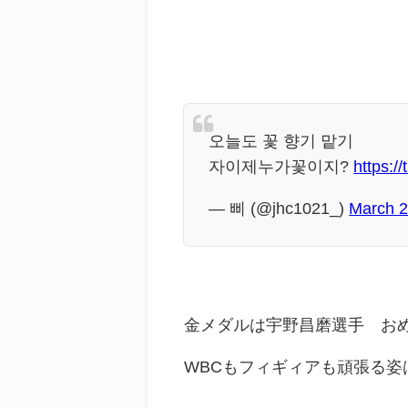
오늘도 꽃 향기 맡기
자이제누가꽃이지?
https:/
— 삐 (@jhc1021_)
March 2
金メダルは宇野昌磨選手 お
WBCもフィギィアも頑張る姿