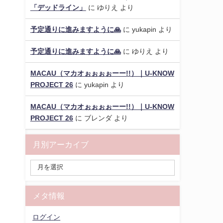
「デッドライン」
に
ゆりえ
より
予定通りに進みますように🙏
に
yukapin
より
予定通りに進みますように🙏
に
ゆりえ
より
MACAU（マカオぉぉぉぉーー!!）｜U-KNOW
PROJECT 26
に
yukapin
より
MACAU（マカオぉぉぉぉーー!!）｜U-KNOW
PROJECT 26
に
ブレンダ
より
月別アーカイブ
メタ情報
ログイン