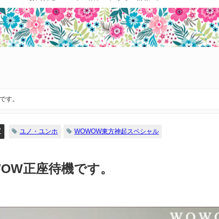
機です。
"
ユノ・ユンホ
WOWOW東方神起スペシャル
OWOW正座待機です。