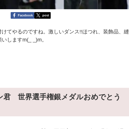
Facebook
post
けてやるのですね。激しいダンス!!ほつれ、装飾品、
しますm(_ _)m。
ン君 世界選手権銀メダルおめでとう