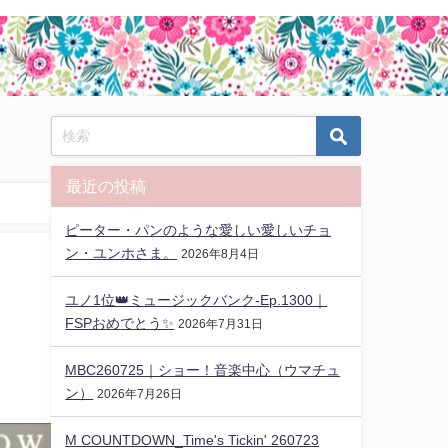
最近の投稿
ピーター・パンのような愛しい愛しいチョ
ン・ユンホさま。
2026年8月4日
ユノ1位👑ミュージックバンク-Ep.1300｜
FSPおめでとう✨️
2026年7月31日
MBC260725｜ショー！音楽中心（ウマチュ
ン）
2026年7月26日
M COUNTDOWN_Time's Tickin' 260723