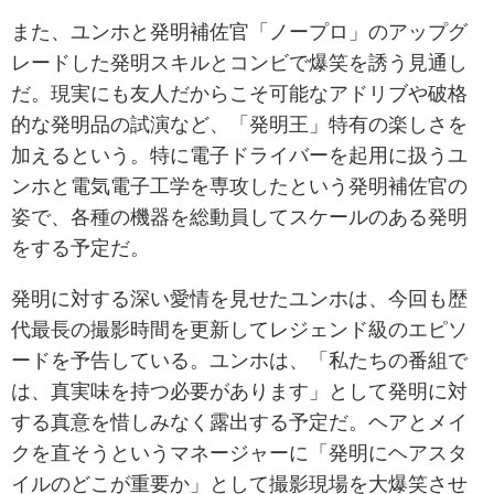
また、ユンホと発明補佐官「ノープロ」のアップグ
レードした発明スキルとコンビで爆笑を誘う見通し
だ。現実にも友人だからこそ可能なアドリブや破格
的な発明品の試演など、「発明王」特有の楽しさを
加えるという。特に電子ドライバーを起用に扱うユ
ンホと電気電子工学を専攻したという発明補佐官の
姿で、各種の機器を総動員してスケールのある発明
をする予定だ。
発明に対する深い愛情を見せたユンホは、今回も歴
代最長の撮影時間を更新してレジェンド級のエピソ
ードを予告している。ユンホは、「私たちの番組で
は、真実味を持つ必要があります」として発明に対
する真意を惜しみなく露出する予定だ。ヘアとメイ
クを直そうというマネージャーに「発明にヘアスタ
イルのどこが重要か」として撮影現場を大爆笑させ