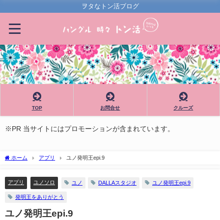
ヲタなトン活ブログ
TOP
お問合せ
クルーズ
※PR 当サイトにはプロモーションが含まれています。
ホーム
アプリ
ユノ発明王epi.9
アプリ
ユノソロ
ユノ
DALLAスタジオ
ユノ発明王epi.9
発明王をありがとう
ユノ発明王epi.9