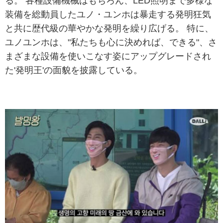
る。 各種設備機械はもちろん、LED照明まで多様な
装備を総動員したユノ・ユンホは暴走する発明狂気
と共に歴代級の華やかな発明を繰り広げる。 特に、
ユノユンホは、"私たちも心に決めれば、できる"、さ
まざまな設備を使いこなす姿にアップグレードされ
た'発明王'の面貌を披露している。