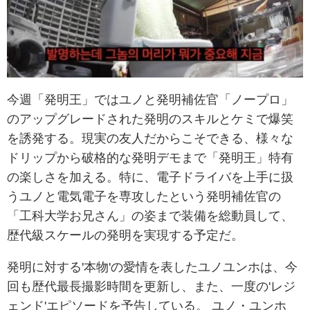
今週「発明王」ではユノと発明補佐官「ノープロ」
のアップグレードされた発明のスキルとケミで爆笑
を誘発する。現実の友人だからこそできる、様々な
ドリップから破格的な発明デモまで「発明王」特有
の楽しさを加える。特に、電子ドライバを上手に扱
うユノと電気電子を専攻したという発明補佐官の
「工科大学お兄さん」の姿まで装備を総動員して、
歴代級スケールの発明を実現する予定だ。
発明に対する'本物'の愛情を表したユノユンホは、今
回も歴代最長撮影時間を更新し、また、一度の'レジ
ェンド'エピソードを予告している。 ユノ・ユンホ