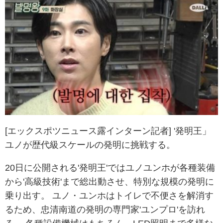
[エックスポツニュース露インターン記者] '発明王」
ユノが歴代級スケールの発明に挑戦する。
20日に公開される'発明王'ではユノユンホが各種装備
から'高級技術'まで総出動させ、特別な規模の発明に
乗り出す。 ユノ・ユンホはトイレで不便さを解消す
るため、忠清南道の発明の専門家'ユンプロ'を訪れ