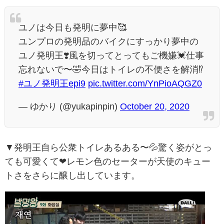
ユノは今日も発明に夢中🥰
ユンプロの発明品のバイクにすっかり夢中の
ユノ発明王❣️風を切ってとってもご機嫌💓仕事
忘れないで〜🤣今日はトイレの不便さを解消⁉️
#ユノ発明王epi9
pic.twitter.com/YnPioAQGZ0
— ゆかり (@yukapinpin)
October 20, 2020
▼発明王自ら公衆トイレあるある〜💦驚く姿がとっ
ても可愛くて❤レモン色のセーターが天使のキュー
トさをさらに醸し出しています。