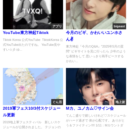
アプリ
bigeast
YouTube東方神起Tiktok
今月のビギ、かわいいユンホさ
ん✌
Tiktok Korea 公式YouTube TiktokKorea 公
式YouTube出たのですね。 YouTube見や
東方神起『今月のQ&A』”2025年5月の質
すい☆彡 ゆ...
問“ ビギサイトを見に行ったら 少年のよう
な表情をして 思いっきり両手ピースする
かわい...
ぐん活
地上波
2019軍フェス10/3付スケジュー
Mカ、ユノカム♡サイン会
ル更新
てんこ盛りで嬉しいけれど♡スケジュール
がハード過ぎで 体が心配です。 ありがと
2019地上軍フェスティバル 新しいスケ
う＆ファイティン!!!! 1/11：Mカウントダ
ジュールが公開されました。 テジョンの