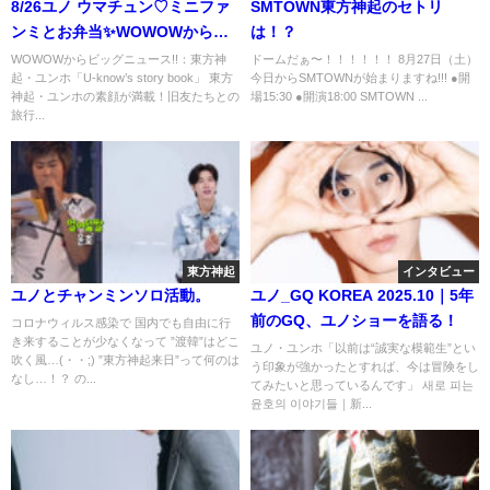
8/26ユノ ウマチュン♡ミニファ
SMTOWN東方神起のセトリ
ンミとお弁当✨WOWOWからビ
は！？
ッグニュース!!売れるコンテンツ
WOWOWからビッグニュース!!：東方神
ドームだぁ〜！！！！！！ 8月27日（土）
起・ユンホ「U-know’s story book」 東方
今日からSMTOWNが始まりますね!!! ●開
はどんどん公開するべきです👍
神起・ユンホの素顔が満載！旧友たちとの
場15:30 ●開演18:00 SMTOWN ...
旅行...
東方神起
インタビュー
ユノとチャンミンソロ活動。
ユノ_GQ KOREA 2025.10｜5年
前のGQ、ユノショーを語る！
コロナウィルス感染で 国内でも自由に行
き来することが少なくなって ”渡韓”はどこ
ユノ・ユンホ「以前は“誠実な模範生”とい
吹く風…(・・;) ”東方神起来日”って何のは
う印象が強かったとすれば、今は冒険をし
なし…！？ の...
てみたいと思っているんです」 새로 피는
윤호의 이야기들｜新...