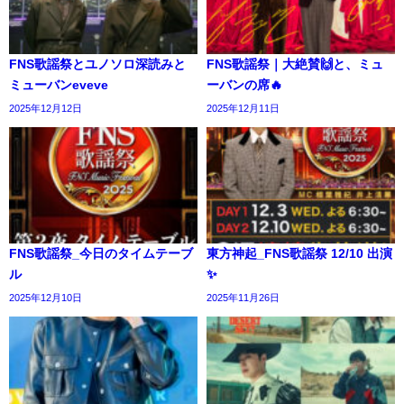
FNS歌謡祭とユノソロ深読みと
FNS歌謡祭｜大絶賛🙌と、ミュ
ミューバンeveve
ーバンの席🔥
2025年12月12日
2025年12月11日
FNS歌謡祭_今日のタイムテーブ
東方神起_FNS歌謡祭 12/10 出演
ル
✨️
2025年12月10日
2025年11月26日