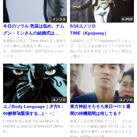
インスタ
K-POP
今日のソウル 気温は低め、ナム
5/16ユノソロ
グン・ミンさんの結婚式は
TIME（Kpopway）
18:30〜
水族館だけれど… Deep Blueがよく似合う
以前紹介したアプリKpopwayのランキン
メチャ癒やし効果あり 青いユノ ステ
グ、 ユノに１位を捧げたくて♡ポチポチ
キ。 2019年の今日、10月7日のユノのイ
励んでいます😊 진친（チンチン）達のユ
ンスタ。...
ノ愛が...
ユノソロ
ユノソロ
ユノBody Language｜夕方6：
東方神起そろそろ来日〜!!!１週
00解禁🚀緊張する…(・・;
間の待機期間は何してる？
U-KNOW 유노윤호 The 1st Album 【I-
幕張メッセの東方神起ファンミ。 ゴール
KNOW】➫ 2025.11.05 6PM (KST)🕺Pre-
デンウィーク最後の週末 5月7日（土）が
R...
初日♬ 多分今週中には来日になりそうで
すね。 韓国からの入国...