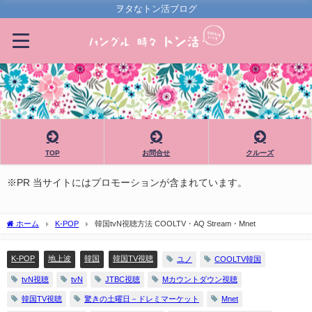
ヲタなトン活ブログ
TOP
お問合せ
クルーズ
※PR 当サイトにはプロモーションが含まれています。
ホーム
K-POP
韓国tvN視聴方法 COOLTV・AQ Stream・Mnet
K-POP
地上波
韓国
韓国TV視聴
ユノ
COOLTV韓国
tvN視聴
tvN
JTBC視聴
Mカウントダウン視聴
韓国TV視聴
驚きの土曜日－ドレミマーケット
Mnet