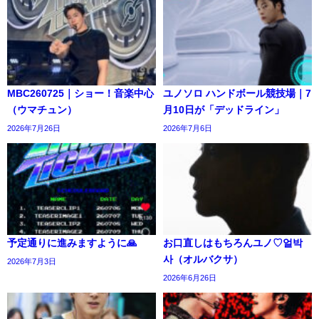
MBC260725｜ショー！音楽中心
ユノソロ ハンドボール競技場｜7
（ウマチュン）
月10日が「デッドライン」
2026年7月26日
2026年7月6日
予定通りに進みますように🙏
お口直しはもちろんユノ♡얼박
사（オルバクサ）
2026年7月3日
2026年6月26日