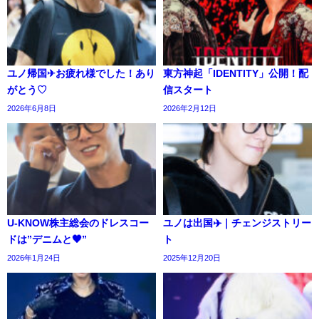
ユノ帰国✈お疲れ様でした！あり
東方神起「IDENTITY」公開！配
がとう♡
信スタート
2026年6月8日
2026年2月12日
U-KNOW株主総会のドレスコー
ユノは出国✈️｜チェンジストリー
ドは”デニムと🖤”
ト
2026年1月24日
2025年12月20日