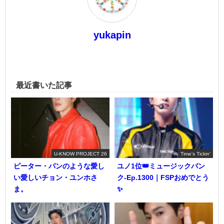
yukapin
最近書いた記事
U-KNOW PROJECT 26
Time's Tickin'
ピーター・パンのような愛し
ユノ1位👑ミュージックバン
い愛しいチョン・ユンホさ
ク-Ep.1300｜FSPおめでとう
ま。
✨️