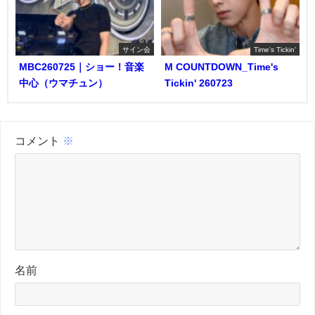
サイン会
Time's Tickin'
MBC260725｜ショー！音楽
M COUNTDOWN_Time's
中心（ウマチュン）
Tickin' 260723
コメント
※
名前