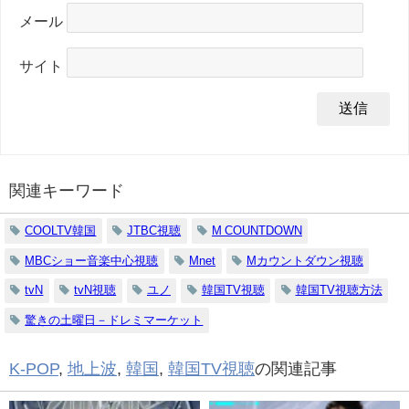
メール
サイト
関連キーワード
COOLTV韓国
JTBC視聴
M COUNTDOWN
MBCショー音楽中心視聴
Mnet
Mカウントダウン視聴
tvN
tvN視聴
ユノ
韓国TV視聴
韓国TV視聴方法
驚きの土曜日－ドレミマーケット
K-POP
,
地上波
,
韓国
,
韓国TV視聴
の関連記事