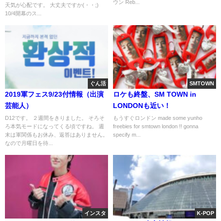
ウン Reb...
天気が心配です。 大丈夫ですか(・・;)
10/4開幕のス...
ぐん活
SMTOWN
2019軍フェス9/23付情報（出演
ロケも終盤、SM TOWN in
芸能人）
LONDONも近い！
D12です。 ２週間をきりました。 そろそ
もうすぐロンドン made some yunho
ろ本気モードになってくる頃ですね。 週
freebies for smtown london !! gonna
末は軍関係もお休み、返答はありません。
specify m...
なので月曜日を待...
インスタ
K-POP