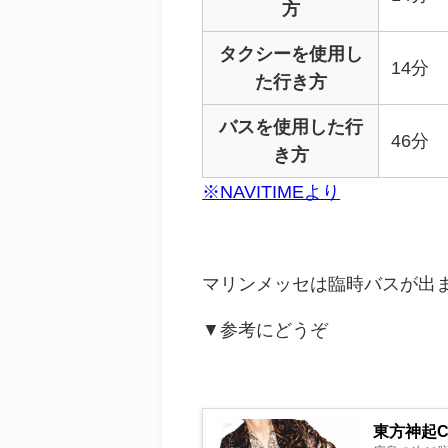
方
タクシー
を使用し
14
分
た行き方
バス
を使用した行
46
分
き方
※NAVITIMEより
マリンメッセは臨時バスが出
▼参考にどうぞ
東方神起Cl