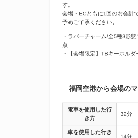
す。
会場・ECともに1回のお会計
予めご了承ください。
・ラバーチャーム/全5種3形
点
・【会場限定】TBキーホルダ
福岡空港から会場の
電車
を使用した行
32
分
き方
車
を使用した行き
14
分