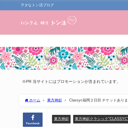
ヲタなトン活ブログ
※PR 当サイトにはプロモーションが含まれています。
ホーム
東方神起
Classyc福岡２日目 チケットあり
東方神起
東方神起クラシック"CLASSYC
Facebook