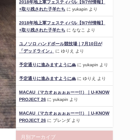
2018年地上軍フェスティバル【9/7付情報】
+取り残された子羊たち
に
yukapin
より
2018年地上軍フェスティバル【9/7付情報】
+取り残された子羊たち
に
ななこ
より
ユノソロ ハンドボール競技場｜7月10日が
「デッドライン」
に
ゆりえ
より
予定通りに進みますように🙏
に
yukapin
より
予定通りに進みますように🙏
に
ゆりえ
より
MACAU（マカオぉぉぉぉーー!!）｜U-KNOW
PROJECT 26
に
yukapin
より
MACAU（マカオぉぉぉぉーー!!）｜U-KNOW
PROJECT 26
に
ブレンダ
より
月別アーカイブ