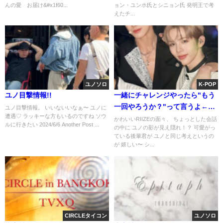
んの愛 お届け&#x1f60...
ョン・ユンホ氏とシニョン氏 発明王で考
えたチ...
ユノソロ
K-POP
ユノ目撃情報!!
一緒にチャレンジやったら"もう
一回やろうか？"って言うよ←シ
ユノ目撃情報。 いいないいなぁ〜 ユノに
遭遇♡ ラッキーな方もいるのですね ソウ
ョウタロぉ〜
かわいいRIIZEの面々、 ちょっとした会話
ルに行きたい 2024/6/6 Another Post ...
の中に ユノの影が見え隠れ！？ 可愛がっ
ている後輩君が ユノと同じ考えというの
が 嬉しい〜 シ...
CIRCLEタイコン
ユノソロ