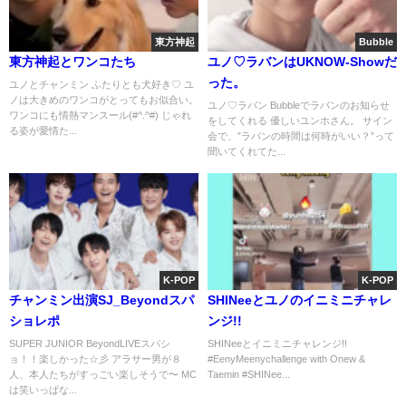
東方神起
Bubble
東方神起とワンコたち
ユノ♡ラバンはUKNOW-Showだ
った。
ユノとチャンミン ふたりとも犬好き♡ ユ
ノは大きめのワンコがとってもお似合い。
ユノ♡ラバン Bubbleでラバンのお知らせ
ワンコにも情熱マンスール(#^.^#) じゃれ
をしてくれる 優しいユンホさん。 サイン
る姿が愛情た...
会で、”ラバンの時間は何時がいい？”って
聞いてくれてた...
K-POP
K-POP
チャンミン出演SJ_Beyondスパ
SHINeeとユノのイニミニチャレ
ショレポ
ンジ!!
SUPER JUNIOR BeyondLIVEスパシ
SHINeeとイニミニチャレンジ!!
ョ！！楽しかった☆彡 アラサー男が８
#EenyMeenychallenge with Onew &
人、本人たちがすっごい楽しそうで〜 MC
Taemin #SHINee...
は笑いっぱな...