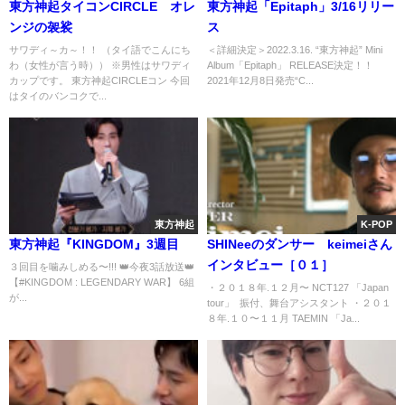
東方神起タイコンCIRCLE オレ
東方神起「Epitaph」3/16リリー
ンジの袈裟
ス
サワディ～カ～！！ （タイ語でこんにち
＜詳細決定＞2022.3.16. “東方神起” Mini
わ（女性が言う時）） ※男性はサワディ
Album「Epitaph」 RELEASE決定！！
カップです。 東方神起CIRCLEコン 今回
2021年12月8日発売“C...
はタイのバンコクで...
東方神起
K-POP
東方神起『KINGDOM』3週目
SHINeeのダンサー keimeiさん
インタビュー［０１］
３回目を噛みしめる〜!!! 👑今夜3話放送👑
【#KINGDOM : LEGENDARY WAR】 6組
・２０１８年.１２月〜 NCT127 「Japan
が...
tour」 振付、舞台アシスタント ・２０１
８年.１０〜１１月 TAEMIN 「Ja...