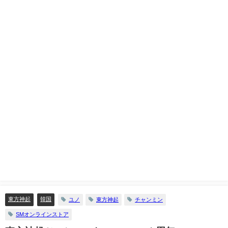
東方神起
韓国
ユノ
東方神起
チャンミン
SMオンラインストア