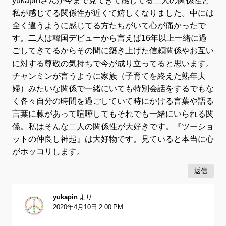
yukapinさんが今まで見てきて感じてる二人の関係性と
私が感じてる関係性が近くて嬉しくなりました。中には
全く違うように感じてる方たちがいて心が痛かったで
す。二人は韓国デビューから言えば16年以上一緒に過
ごしてきてるからその間に築き上げた信頼関係やお互い
に対する尊敬の気持ちで今が成り立ってると思います。
チャンミンが言うように家族（子育てを終えた熟年夫
婦）みたいな関係で一緒にいても特別会話をするでもな
く各々自分の時間を過ごしていて時にかける言葉や語る
言葉に棘があって喧嘩してもそれでも一緒にいられる関
係。私はそんな二人の関係性が大好きです。『ツーショ
ットの仲良し神起』は大好物です。見ていると本当に心
がホッコリします。
返信
yukapin
より:
2020年4月10日 2:00 PM