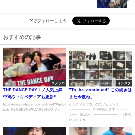
Xでフォローしよう
おすすめの記事
ユノソロ
インスタ
THE DANCE DAYユノ人気上昇
”To_be_continued” この続きは
中🚀ウィキペディアも更新!!
また今度ね。
https://www.instagram.com/p/C7g4YWph5f0/?
ケンティとソウルのユノヒョン!!!
igsh=MzRlODBiNWFlZA%3D%3D ジン...
╭━━━━━╮ 今ｿｳﾙにいます ╰━━━
ｖ━╯ (o'ω'o) ╭━━━━━━━╮ 今晩会
いましょう...