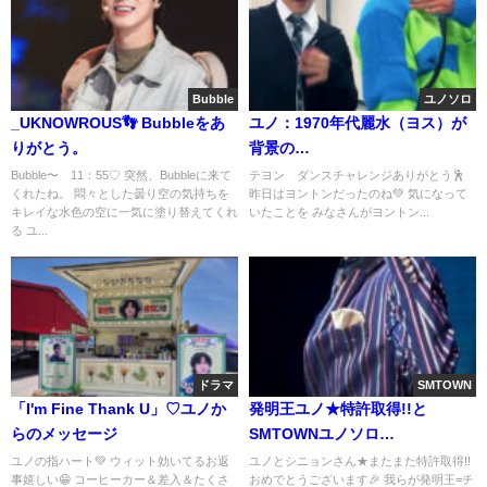
Bubble
ユノソロ
_UKNOWROUS👣 Bubbleをあ
ユノ：1970年代麗水（ヨス）が
りがとう。
背景の…
Bubble〜 11：55♡ 突然、Bubbleに来て
テヨン ダンスチャレンジありがとう🕺
くれたね。 悶々とした曇り空の気持ちを
昨日はヨントンだったのね💚 気になって
キレイな水色の空に一気に塗り替えてくれ
いたことを みなさんがヨントン...
る ユ...
ドラマ
SMTOWN
「I'm Fine Thank U」♡ユノか
発明王ユノ★特許取得!!と
らのメッセージ
SMTOWNユノソロ
→CHECKMATEはどうでしょ
ユノの指ハート💚 ウィット効いてるお返
ユノとシニョンさん★またまた特許取得!!
事嬉しい😁 コーヒーカー＆差入＆たくさ
おめでとうございます🎉 我らが発明王=チ
う!?