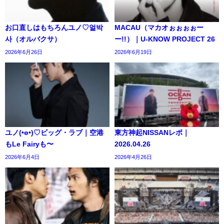
お口直しはもちろんユノ♡얼박
MACAU（マカオぉぉぉぉー
사（オルバクサ）
ー!!）｜U-KNOW PROJECT 26
2026年6月26日
2026年6月19日
ユノ(•ө•)♡ビッグ・ラブ｜空港
東方神起NISSANレポ｜
もLe Fairyも〜
2026.04.26
2026年6月4日
2026年4月26日