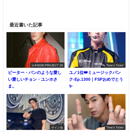
最近書いた記事
U-KNOW PROJECT 26
Time's Tickin'
ピーター・パンのような愛し
ユノ1位👑ミュージックバン
い愛しいチョン・ユンホさ
ク-Ep.1300｜FSPおめでとう
ま。
✨️
サイン会
Time's Tickin'