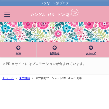
ヲタなトン活ブログ
TOP
お問合せ
クルーズ
※PR 当サイトにはプロモーションが含まれています。
ホーム
東方神起
東方神起ツーショットSMTstore１周年