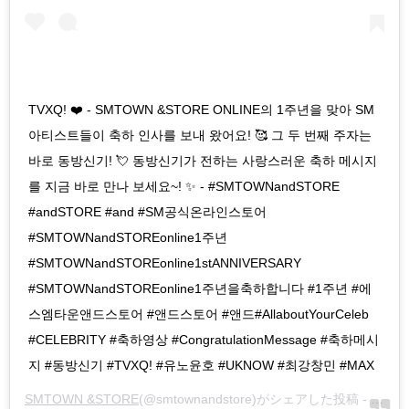
TVXQ! ❤️ - SMTOWN &STORE ONLINE의 1주년을 맞아 SM
아티스트들이 축하 인사를 보내 왔어요! 🥰 그 두 번째 주자는
바로 동방신기! 💘 동방신기가 전하는 사랑스러운 축하 메시지
를 지금 바로 만나 보세요~! ✨ - #SMTOWNandSTORE
#andSTORE #and #SM공식온라인스토어
#SMTOWNandSTOREonline1주년
#SMTOWNandSTOREonline1stANNIVERSARY
#SMTOWNandSTOREonline1주년을축하합니다 #1주년 #에
스엠타운앤드스토어 #앤드스토어 #앤드#AllaboutYourCeleb
#CELEBRITY #축하영상 #CongratulationMessage #축하메시
지 #동방신기 #TVXQ! #유노윤호 #UKNOW #최강창민 #MAX
SMTOWN &STORE
(@smtownandstore)がシェアした投稿 -
2020