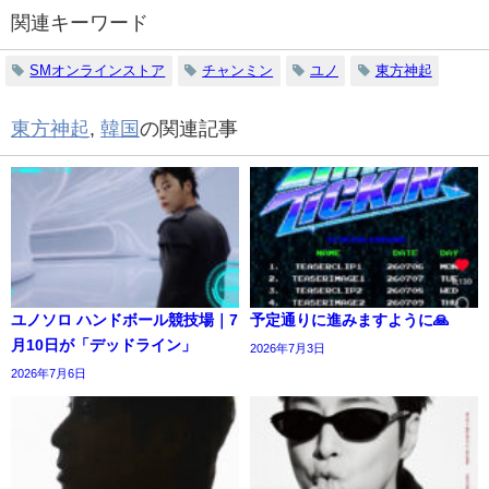
関連キーワード
SMオンラインストア
チャンミン
ユノ
東方神起
東方神起
,
韓国
の関連記事
ユノソロ ハンドボール競技場｜7
予定通りに進みますように🙏
月10日が「デッドライン」
2026年7月3日
2026年7月6日