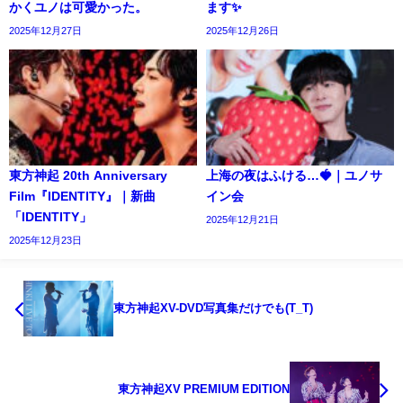
かくユノは可愛かった。
ます✨️
2025年12月27日
2025年12月26日
東方神起 20th Anniversary
上海の夜はふける…🍓｜ユノサ
Film『IDENTITY』｜新曲
イン会
「IDENTITY」
2025年12月21日
2025年12月23日
東方神起XV-DVD写真集だけでも(T_T)
東方神起XV PREMIUM EDITION