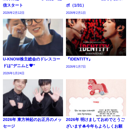
信スタート
ポ（1/31）
2026年2月12日
2026年2月1日
U-KNOW株主総会のドレスコー
『IDENTITY』
ドは”デニムと🖤”
2026年1月7日
2026年1月24日
2026年 東方神起のお正月のメッ
2026年 明けましておめでとうご
セージ
ざいます🎍今年もよろしくお願