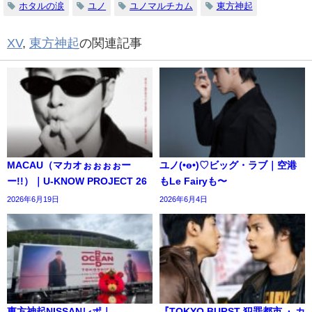
ホタルの涙
ユノ
ユノマルチカム
東方神起
XV
,
東方神起
の関連記事
MACAU（マカオぉぉぉぉー
ユノ(•ө•)♡ビッグ・ラブ｜空港
ー!!）｜U-KNOW PROJECT 26
もLe Fairyも〜
2026年6月19日
2026年6月4日
東方神起NISSANレポ｜
『TOKYO BURST-犯罪都市-』カ