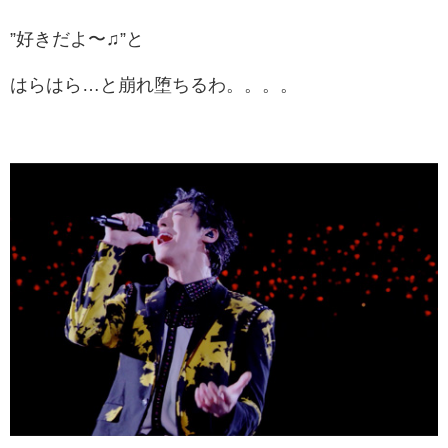
”好きだよ〜♫”と
はらはら…と崩れ堕ちるわ。。。。