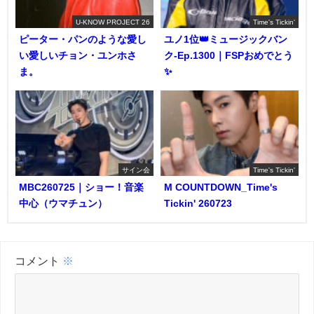
U-KNOW PROJECT 26
Time's Tickin'
ピーター・パンのような愛し
ユノ1位👑ミュージックバン
い愛しいチョン・ユンホさ
ク-Ep.1300｜FSPおめでとう
ま。
✨️
サイン会
Time's Tickin'
MBC260725｜ショー！音楽
M COUNTDOWN_Time's
中心（ウマチュン）
Tickin' 260723
コメント
※