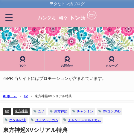
ヲタなトン活ブログ
TOP
お問合せ
クルーズ
※PR 当サイトにはプロモーションが含まれています。
ホーム
XV
東方神起XVシリアル特典
XV
東方神起
ユノ
東方神起
チャンミン
XVコンDVD
ホタルの涙
ユノマルチカム
チャンミンマルチカム
東方神起XVシリアル特典