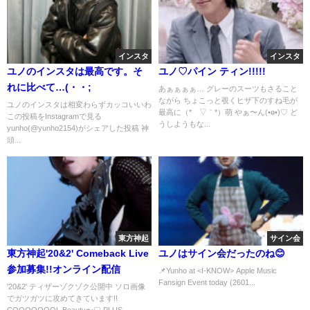
インスタ
インスタ
ユノのインスタは最高です。そ
ユノ♡パイン ティン!!!!!
れに比べて…(・・;
あぁぁぁぁ… グレーのスーツもさること
ながら ちょこっと覗くヒザ下のすね毛が
ユノのインスタは相変わらずカッコいいわ
最高に（*´▽｀*）萌 やぁ〜ん(•ө•)♡ ど
この投稿をInstagramで見る
うしようもな...
yunho(@yunho2154)がシェアした投稿 神
頭...
東方神起
サイン会
東方神起'20&2' Comeback Live
ユノはサイン会だったのね😊
参加募集!!オンライン配信
📌Yunho at <I-KNOW> Apple Music
Fansign Event today (2601...
'20&2' ティザーゾクゾク公開中 ソロ画像
でガツガツに攻めてきています!!