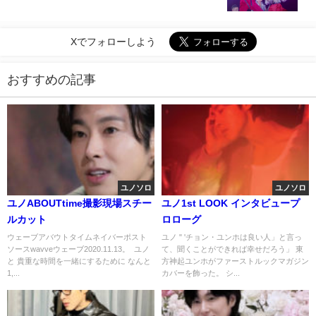
Xでフォローしよう
おすすめの記事
ユノソロ
ユノソロ
ユノABOUTtime撮影現場スチー
ユノ1st LOOK インタビュープ
ルカット
ロローグ
ウェーブアバウトタイムネイバーポスト
ユノ " 'チョン・ユンホは良い人」と言っ
ソースwavveウェーブ2020.11.13。 ​ ユノ
て、聞くことができれば幸せだろう」 東
と 貴重な時間を一緒にするために なんと
方神起ユンホがファーストルックマガジン
1,...
カバーを飾った。 シ...