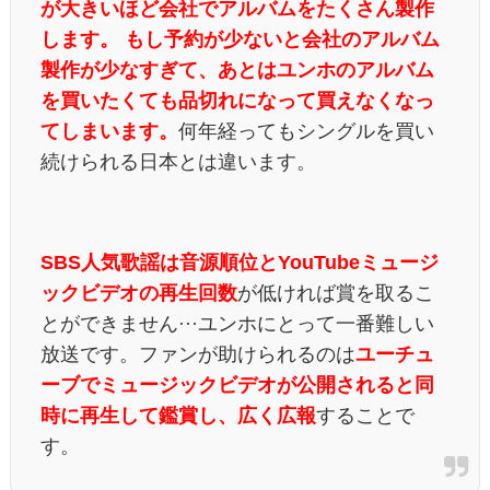
が大きいほど会社でアルバムをたくさん製作
します。 もし予約が少ないと会社のアルバム
製作が少なすぎて、あとはユンホのアルバム
を買いたくても品切れになって買えなくなっ
てしまいます。
何年経ってもシングルを買い
続けられる日本とは違います。
SBS
人気歌謡は
音
源順位とYouTubeミュージ
ックビデオの再生回数
が低ければ賞を取るこ
とができません···ユンホにとって一番難しい
放送です。ファンが助けられるのは
ユーチュ
ーブでミュージックビデオが公開されると同
時に再生して鑑賞し、広く広報
することで
す。