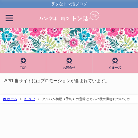
ヲタなトン活ブログ
TOP
お問合せ
クルーズ
※PR 当サイトにはプロモーションが含まれています。
ホーム
K-POP
アルバム初動（予約）の意味とカムバ後の動きについてカシ
オペアの方にお聞きしました：ユノソロ応援その５