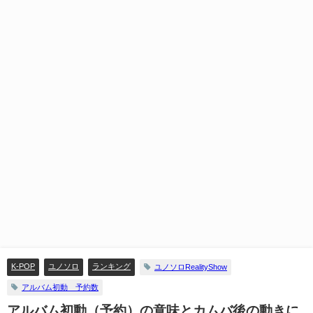
K-POP
ユノソロ
ランキング
ユノソロRealityShow
アルバム初動 予約数
アルバム初動（予約）の意味とカムバ後の動きに