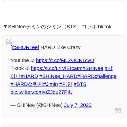
▼SHINeeテミンのジミン（BTS）コラボTikTok
[
#SHORTee
] HARD Like Crazy
Youtube ➫
https://t.co/MLZOCK1cvO
Tiktok ➫
https://t.co/LYViErcatm
#SHINee
#샤
이니
#HARD
#SHINee_HARD
#HARDchallenge
#HARD챌린지
#Jimin
#지민
#BTS
pic.twitter.com/oZJdu27PIU
— SHINee (@SHINee)
July 7, 2023