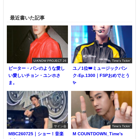
最近書いた記事
U-KNOW PROJECT 26
Time's Tickin'
ピーター・パンのような愛し
ユノ1位👑ミュージックバン
い愛しいチョン・ユンホさ
ク-Ep.1300｜FSPおめでとう
ま。
✨️
サイン会
Time's Tickin'
MBC260725｜ショー！音楽
M COUNTDOWN_Time's