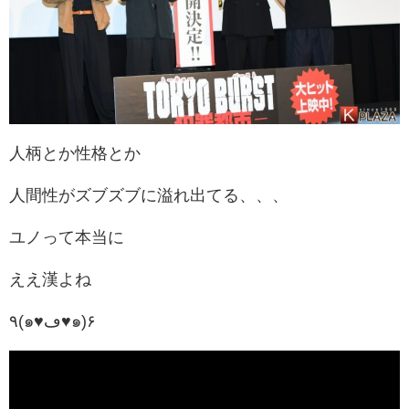
人柄とか性格とか
人間性がズブズブに溢れ出てる、、、
ユノって本当に
ええ漢よね
٩(๑♥ڡ♥๑)۶