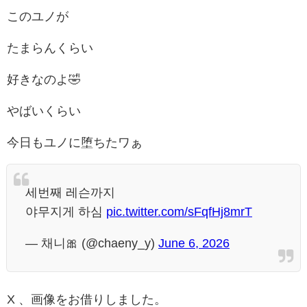
このユノが
たまらんくらい
好きなのよ🤣
やばいくらい
今日もユノに堕ちたワぁ
세번째 레슨까지
야무지게 하심
pic.twitter.com/sFqfHj8mrT
— 채니🎀 (@chaeny_y)
June 6, 2026
X 、画像をお借りしました。