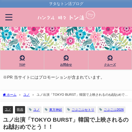
ヲタなトン活ブログ
TOP
お問合せ
クルーズ
※PR 当サイトにはプロモーションが含まれています。
ホーム
ユノ
ユノ出演「TOKYO BURST」韓国で上映されるのね🙌おめでと
う！！
ユノ
映画
ユノ
東方神起
ごぶごぶセトリ
ごぶごぶ2026
ユノ出演「TOKYO BURST」韓国で上映されるの
ね🙌おめでとう！！