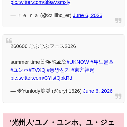
pic.twitter.com/3l9aVsmxiy
— ｒｅ ｎａ (@2ziiiihc_er)
June 6, 2026
260606 ごぶごぶフェス2026
summer time🐰🌤️🫧🌊💦
#UKNOW
#유노윤호
#ユンホ
#TVXQ
#동방신기
#東方神起
pic.twitter.com/CYlstQbkRd
— 🍓Yunlody🐰🦊 (@eryh1626)
June 6, 2026
'光州人'ユノ・ユンホ、ユ・ジェ