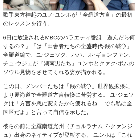
歌手東方神起のユノ·ユンホが「全羅道方言」の最初
のレッスンを行う。
6日に放送されるMBCのバラエティ番組「遊んだら何
するの？」「は『田舎者たちの全盛時代-銭の戦争』
全羅道編で、ユ·ジェソク、ハハ、ホ·ギョンファン、
チュ·ウジェが『湖南男たち』ユンホとクァク·ボムの
ソウル見物をさせてくれる姿が描かれる。
この日、メンバーたちは「銭の戦争」世界観拡張に
より慶尚道で全羅道方言転換に苦労する。 ユ·ジェソ
クは「方言を急に変えたから疲れるね。 でも私は全
国区だよ」と言って自信を示した。
彼らの前に全羅南道光州（チョルラナムド·クァンジ
ュ）出身のネイティブが登板する。 ユンホは「これ