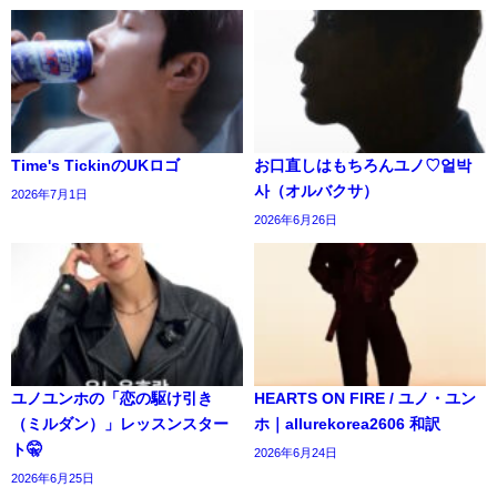
Time's TickinのUKロゴ
お口直しはもちろんユノ♡얼박
사（オルバクサ）
2026年7月1日
2026年6月26日
ユノユンホの「恋の駆け引き
HEARTS ON FIRE / ユノ・ユ​​ン
（ミルダン）」レッスンスター
ホ｜allurekorea2606 和訳
ト🤫
2026年6月24日
2026年6月25日