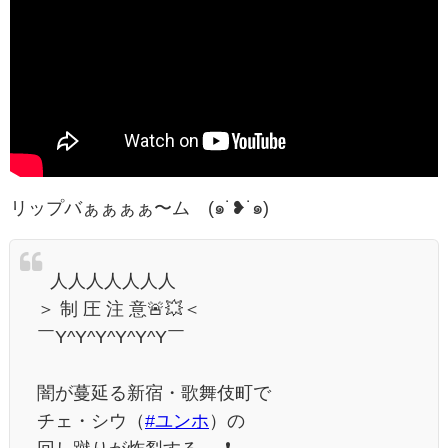
リップバぁぁぁぁ〜ム (๑˙❥˙๑)
⠀人人人人人人人
＞ 制 圧 注 意🚨💥＜
￣Y^Y^Y^Y^Y^Y￣
⠀
闇が蔓延る新宿・歌舞伎町で
チェ・シウ（
#ユンホ
）の