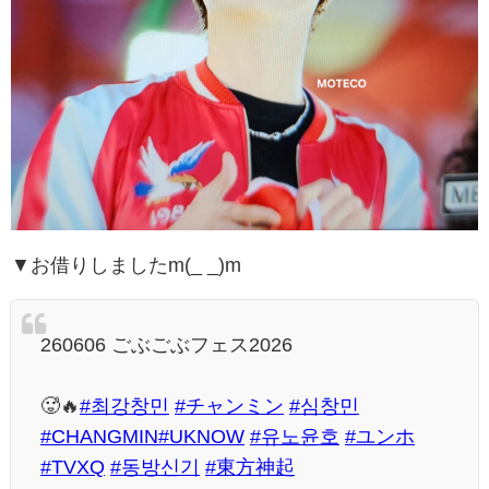
▼お借りしましたm(_ _)m
260606 ごぶごぶフェス2026
🥵🔥
#최강창민
#チャンミン
#심창민
#CHANGMIN
#UKNOW
#유노윤호
#ユンホ
#TVXQ
#동방신기
#東方神起