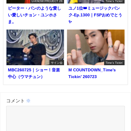
U-KNOW PROJECT 26
Time's Tickin'
ピーター・パンのような愛し
ユノ1位👑ミュージックバン
い愛しいチョン・ユンホさ
ク-Ep.1300｜FSPおめでとう
ま。
✨️
サイン会
Time's Tickin'
MBC260725｜ショー！音楽
M COUNTDOWN_Time's
中心（ウマチュン）
Tickin' 260723
コメント
※