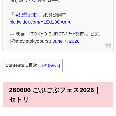
回し蹴りが炸裂する──❗️
⠀
『
-
#犯罪都市
-』絶賛公開中
pic.twitter.com/Y1Ed13QAmX
— 映画 『TOKYO BURST-犯罪都市-』公式
(@movietokyoburst)
June 7, 2026
Contents…目次
[
目次を表示
]
260606 ごぶごぶフェス2026｜
セトリ