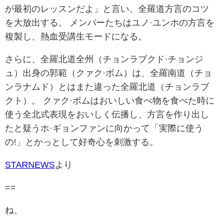
が最初のレッスンだよ」と言い、全羅道方言のコツ
を大放出する。 メンバーたちはユノ·ユンホの方言を
複製し、熱血受講生モードになる。
さらに、全羅北道全州（チョンラブクド·チョンジ
ュ）出身の郭範（クァク·ボム）は、全羅南道（チョ
ンラナムド）とはまた違った全羅北道（チョンラブ
クト）。 クァク·ボムはおいしい食べ物を食べた時に
使う全北式表現をおいしく伝播し、方言を作り出し
たと疑うホ·ギョンファンに向かって「実際に使う
の!」とかっとして好奇心を刺激する。
STARNEWS
より
==
ね、