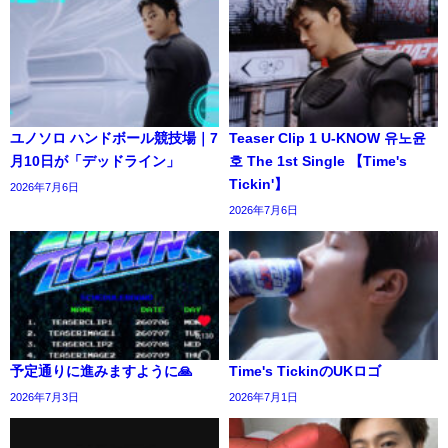
ユノソロ ハンドボール競技場｜7
Teaser Clip 1 U-KNOW 유노윤
月10日が「デッドライン」
호 The 1st Single 【Time's
Tickin'】
2026年7月6日
2026年7月6日
予定通りに進みますように🙏
Time's TickinのUKロゴ
2026年7月3日
2026年7月1日