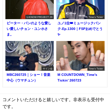
U-KNOW PROJECT 26
Time's Tickin'
ピーター・パンのような愛し
ユノ1位👑ミュージックバン
い愛しいチョン・ユンホさ
ク-Ep.1300｜FSPおめでとう
ま。
✨️
サイン会
Time's Tickin'
MBC260725｜ショー！音楽
M COUNTDOWN_Time's
中心（ウマチュン）
Tickin' 260723
コメントいただけると嬉しいです。非表示も受付中
です。