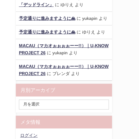
「デッドライン」
に
ゆりえ
より
予定通りに進みますように🙏
に
yukapin
より
予定通りに進みますように🙏
に
ゆりえ
より
MACAU（マカオぉぉぉぉーー!!）｜U-KNOW
PROJECT 26
に
yukapin
より
MACAU（マカオぉぉぉぉーー!!）｜U-KNOW
PROJECT 26
に
ブレンダ
より
月別アーカイブ
メタ情報
ログイン