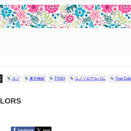
訳
ユノ
東方神起
TVXQ
ユノソロアルバム
True Colo
OLORS
Facebook
post