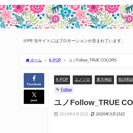
※PR 当サイトにはプロモーションが含まれています。
ホーム
K-POP
ユノFollow_TRUE COLORS
K-POP
ユノソロ
東方神起
歌詞和
Facebook
Follow
post
ユノFollow_TRUE C
2019年6月25日
2020年3月15日