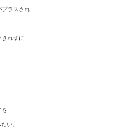
がプラスされ
。
りきれずに
ノを
みたい。