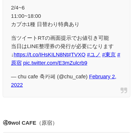
2/4~6
11:00~18:00
カプホ1種 日替わり特典あり
当ツイートRTの画面提示でお値引き可能
当日はLINE整理券の発行が必要になります
↓
https://t.co/IHsKILN8Nt
#TVXQ
#ユノ
#東京
#
原宿
pic.twitter.com/E3mZulcrb9
— chu cafe 축카페 (@chu_cafe)
February 2,
2022
④9wol CAFE
（原宿）