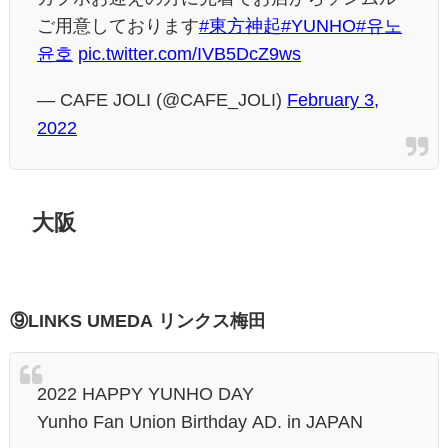
ご用意しております
#東方神起
#YUNHO
#유노
윤호
pic.twitter.com/IVB5DcZ9ws
— CAFE JOLI (@CAFE_JOLI)
February 3,
2022
大阪
⑨LINKS UMEDA リンクス梅田
2022 HAPPY YUNHO DAY
Yunho Fan Union Birthday AD. in JAPAN