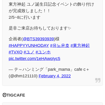
東方神起 ユノ誕生日記念イベントの飾り付け
が完成致しました！！
2/5~8に行います
是非ご来店お待ちしております✨
企画者(
@BTS39393939
)様
#HAPPYYUNHODAY
#유노윤호
#東方神起
#TVXQ
#ユノ
#ユンホ
pic.twitter.com/1eHAwoIyc5
— テ～ハンミング「park_mama」cafe c＋
(@dhm121110)
February 4, 2022
㉑TIGCAFE