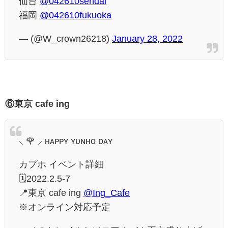
仙台
@042610sendai
福岡
@042610fukuoka
— (@W_crown26218)
January 28, 2022
⑥東京 cafe ing
⸜ 🌹 ⸝ ʜᴀᴘᴘʏ ʏᴜɴʜᴏ ᴅᴀʏ
カプホ イベント詳細
🗓2022.2.5-7
📍東京 cafe ing
@Ing_Cafe
※オンライン対応予定