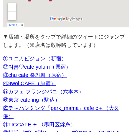
▼店舗・場所をタップで詳細のツイートにジャンプ
します。（※店名は敬称略しています）
①ユニカビジョン（新宿）
②여름♡cafe yolum（原宿）
③chu cafe 축카페（原宿）
④9wol CAFE（原宿）
⑤カフェ フランジパニ（六本木）
⑥東京 cafe ing（駒込）
⑳テ～ハンミング「park_mama」cafe c＋（大久
保）
㉑TIGCAFE ✦ （墨田区錦糸）