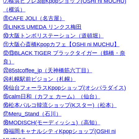
⑦横浜ビブレ3階Kpopショップ(OSHI ni MUCHU)
（横浜）
⑧CAFE JOLI（名古屋）
⑨LINKS UMEDA リンクス梅田
⑩大阪トンボリステーション（道頓堀）
⑪大阪心斎橋Kpopカフェ【OSHI ni MUCHU】
⑫⑬BLACK TIGER ブラックタイガー（鶴橋・奈
良）
㉒85stcoffee_jp（
天神橋筋六丁目）
㉔札幌駅前ビジョン（札幌）
⑭仙台フォーラスKpopショップ(オシパラダイス)
⑮calm日和（カフェ カーム）（仙台）
⑯松本パルコ韓流ショップ(Kスター)（松本）
⑰Meru_Stand（石川）
⑱MODISCH(モーディッシュ)（高知）
⑲福岡キャナルシティKpopショップ(OSHI ni