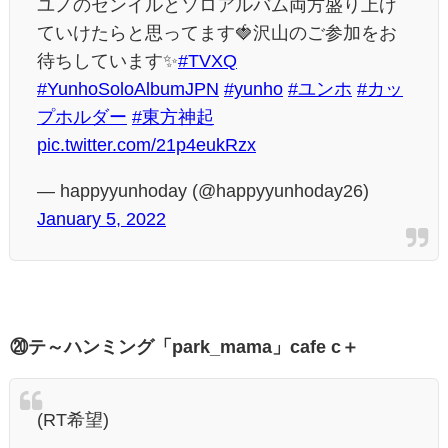
ユノのセンイルとソロアルバム両方盛り上げ
ていけたらと思ってます🍓沢山のご参加をお
待ちしています✨
#TVXQ
#YunhoSoloAlbumJPN
#yunho
#ユンホ
#カッ
プホルダー
#東方神起
pic.twitter.com/21p4eukRzx
— happyyunhoday (@happyyunhoday26)
January 5, 2022
⑳テ～ハンミング「park_mama」cafe c＋
(RT希望)