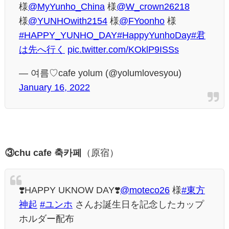
様
@MyYunho_China
様
@W_crown26218
様
@YUNHOwith2154
様
@FYoonho
様
#HAPPY_YUNHO_DAY
#HappyYunhoDay
#君
は先へ行く
pic.twitter.com/KOklP9ISSs
— 여름♡cafe yolum (@yolumlovesyou)
January 16, 2022
③chu cafe 축카페
（原宿）
❣️HAPPY UKNOW DAY❣️
@moteco26
様
#東方
神起
#ユンホ
さんお誕生日を記念したカップ
ホルダー配布