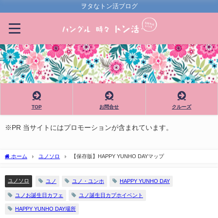
ヲタなトン活ブログ
TOP
お問合せ
クルーズ
※PR 当サイトにはプロモーションが含まれています。
ホーム
ユノソロ
【保存版】HAPPY YUNHO DAYマップ
ユノソロ
ユノ
ユノ・ユンホ
HAPPY YUNHO DAY
ユノお誕生日カフェ
ユノ誕生日カプホイベント
HAPPY YUNHO DAY場所