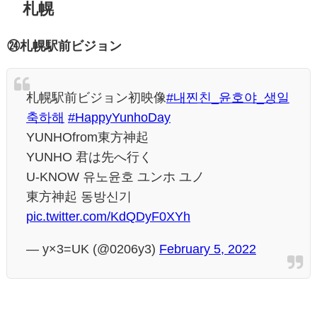
札幌
㉔札幌駅前ビジョン
札幌駅前ビジョン初映像
#내찐친_윤호야_생일
축하해
#HappyYunhoDay
YUNHOfrom東方神起
YUNHO 君は先へ行く
U-KNOW 유노윤호 ユンホ ユノ
東方神起 동방신기
pic.twitter.com/KdQDyF0XYh
— y×3=UK (@0206y3)
February 5, 2022