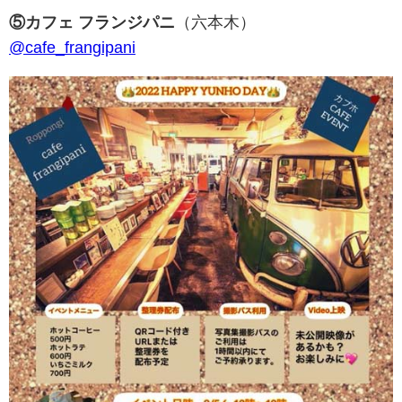
⑤カフェ フランジパニ
（六本木）
@cafe_frangipani