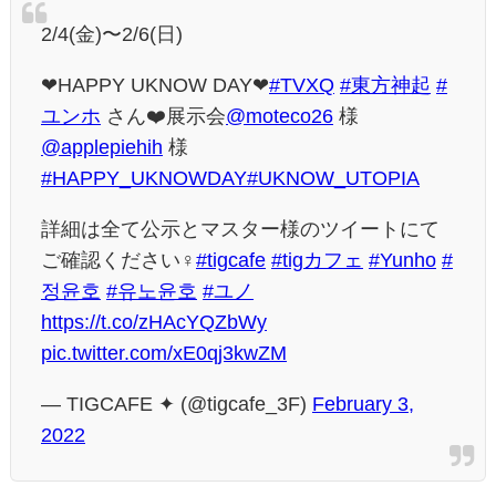
2/4(金)〜2/6(日)
❤HAPPY UKNOW DAY❤
#TVXQ
#東方神起
#
ユンホ
さん❤️展示会
@moteco26
様
@applepiehih
様
#HAPPY_UKNOWDAY
#UKNOW_UTOPIA
詳細は全て公示とマスター様のツイートにて
ご確認ください‍♀️
#tigcafe
#tigカフェ
#Yunho
#
정윤호
#유노윤호
#ユノ
https://t.co/zHAcYQZbWy
pic.twitter.com/xE0qj3kwZM
— TIGCAFE ✦ (@tigcafe_3F)
February 3,
2022