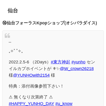
仙台
⑭仙台フォーラスKpopショップ(オシパラダイス)
_
₊✧˚ ˚✧₊
2022.2.5-6 （2Days）
#東方神起
#yunho
セン
イルカプホイベントが ⚜️✨
@W_crown26218
様
@YUNHOwith2154
様
特典：添付画像参照下さい！
⚠︎ 無くなり次第終了 ⚠︎
#HAPPY_YUNHO_DAY
#u_know