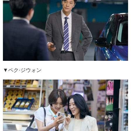
▼
ペク·ジウォン