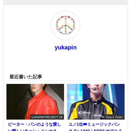
yukapin
最近書いた記事
U-KNOW PROJECT 26
Time's Tickin'
ピーター・パンのような愛し
ユノ1位👑ミュージックバン
い愛しいチョン・ユンホさ
ク-Ep.1300｜FSPおめでとう