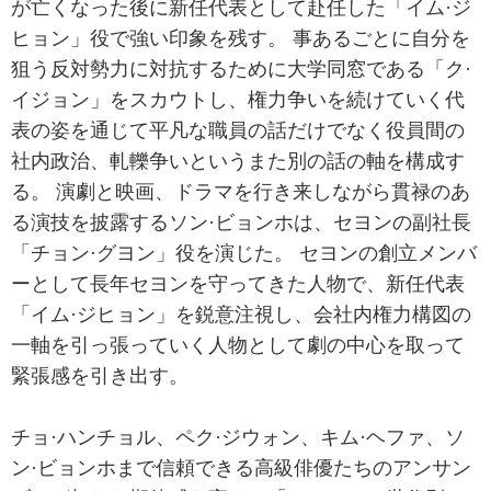
が亡くなった後に新任代表として赴任した「イム·ジ
ヒョン」役で強い印象を残す。 事あるごとに自分を
狙う反対勢力に対抗するために大学同窓である「ク·
イジョン」をスカウトし、権力争いを続けていく代
表の姿を通じて平凡な職員の話だけでなく役員間の
社内政治、軋轢争いというまた別の話の軸を構成す
る。 演劇と映画、ドラマを行き来しながら貫禄のあ
る演技を披露するソン·ビョンホは、セヨンの副社長
「チョン·グヨン」役を演じた。 セヨンの創立メンバ
ーとして長年セヨンを守ってきた人物で、新任代表
「イム·ジヒョン」を鋭意注視し、会社内権力構図の
一軸を引っ張っていく人物として劇の中心を取って
緊張感を引き出す。
チョ·ハンチョル、ペク·ジウォン、キム·ヘファ、ソ
ン·ビョンホまで信頼できる高級俳優たちのアンサン