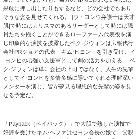
果敢に押し出したりもするなど、どの会社でもあり
そうな姿を見せてくれる。 [ウ・ヨンウ弁護士は天才
肌]で時にはカリスマのあるリーダーとして時には職
員たちを抱くことができるローファーム代表役を演
じ印象的な演技を披露したペク·ジウォンは広報代行
会社PRジョアの代表「キム·ヒヨン」を引き受け、イ
·ヨンヒの心強い支援軍として劇の活力を加える。 ペ
ク·ジウォンは単に会社の上司ではなく、人生の先輩
としてイ·ヨンヒを多情多感に導いてくれる理解深い
メンターを演じ、皆が夢見る理想的な先輩の姿を見
せる予定だ。
「Payback（ペイバック）」で大胆で熟した演技で
好評を受けたキム·ヘファはセヨン会長の娘で、父親