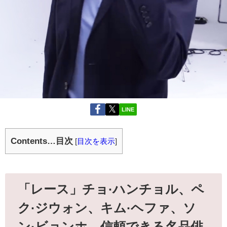
LINE
Contents…目次
[
目次を表示
]
「レース」チョ·ハンチョル、ペ
ク·ジウォン、キム·ヘファ、ソ
ン·ビョンホ、信頼できる名品俳