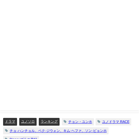
ドラマ
ユノソロ
ランキング
チョン・ユンホ
ユノドラマ RACE
チョ·ハンチョル、ペク·ジウォン、キム·ヘファ、ソン·ビョンホ