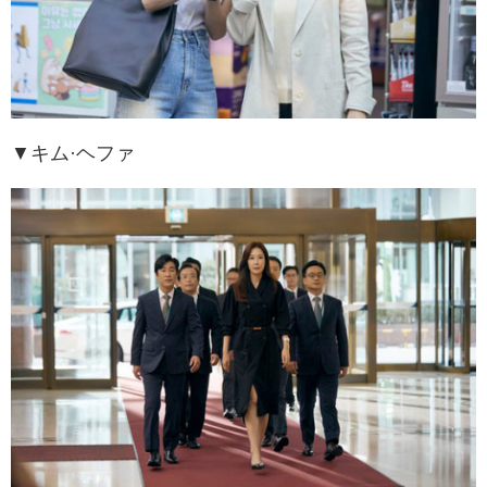
▼キム·ヘファ