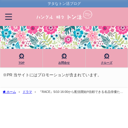
ヲタなトン活ブログ
TOP
お問合せ
クルーズ
※PR 当サイトにはプロモーションが含まれています。
ホーム
ドラマ
『RACE』5/10 16:00から配信開始!!信頼できる名品俳優たち
が総出動。