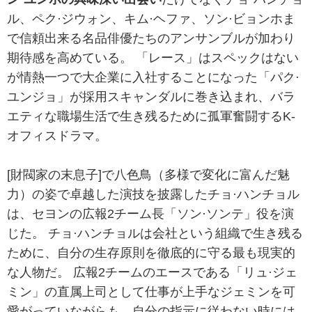
ル、ペク·ジウォン、キム·ヘファ、ソン·ビョンホま
で信頼出来る名品俳優たちのアンサンブルが加わり
期待感を高めている。 「レース」はスペックはない
が情熱一つで大企業に入社することになった「パク·
ユンジョ」が採用スキャンダルに巻き込まれ、バラ
エティな職場生活で生き残るために孤軍奮闘するK-
オフィスドラマ。
[財閥家の末息子]で八色鳥（多様で変化に富んだ魅
力）の姿で卓越した演技を披露したチョ·ハンチョル
は、セヨンの広報2チーム長「ソン·ソンテ」役を演
じた。 チョ·ハンチョルは会社という組織で生き残る
ために、自分の生存原則を徹底的に守る最も現実的
な人物だ。 広報2チームのエースである「リュ·ジェ
ミン」の直属上司として仕事が上手なジェミンを可
愛がっていながらも、自分の指示に従わない時には