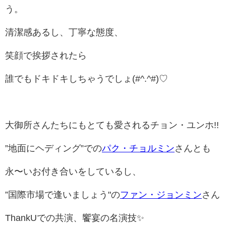
う。
清潔感あるし、丁寧な態度、
笑顔で挨拶されたら
誰でもドキドキしちゃうでしょ(#^.^#)♡
大御所さんたちにもとても愛されるチョン・ユンホ!!
”地面にヘディング”での
パク・チョルミン
さんとも
永〜いお付き合いをしているし、
”国際市場で逢いましょう"の
ファン・ジョンミン
さん
ThankUでの共演、饗宴の名演技✨