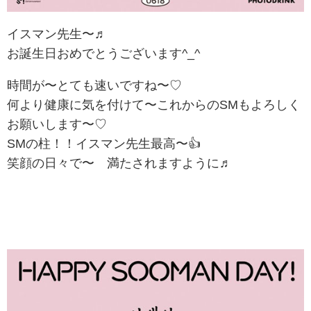
イスマン先生〜♬
お誕生日おめでとうございます^_^
時間が〜とても速いですね〜♡
何より健康に気を付けて〜これからのSMもよろしく
お願いします〜♡
SMの柱！！イスマン先生最高〜👍
笑顔の日々で〜 満たされますように♬