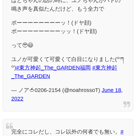
はとちゃんの話の時に、ユノちゃんがハトの
鳴き声を真似たんだけど、もう全力で
ポーーーーーーーーッ！(ドヤ顔)
ポーーーーーーーーッッ！(ドヤ顔)
って🥹😃
ユノが可愛くて可愛くて白目になりました(꒪ཀ
꒪)
#東方神起_The_GARDEN福岡
#東方神起
_The_GARDEN
— ノア🍅0206-2154 (@noahrossoT)
June 18,
2022
完全にコレだし、コレ以外の何者でも無い。
#