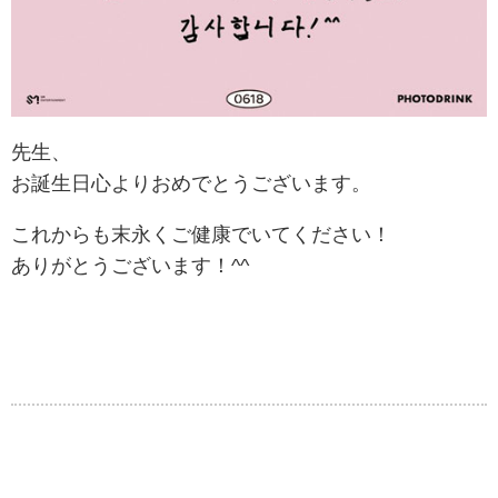
先生、
お誕生日心よりおめでとうございます。
これからも末永くご健康でいてください！
ありがとうございます！^^