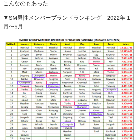
こんなのもあった
▼SM男性メンバーブランドランキング 2022年 1
月〜6月