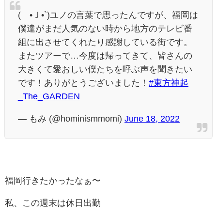
(´•Ｊ•`)ユノの言葉で思ったんですが、福岡は
僕達がまだ人気のない時から地方のテレビ番
組に出させてくれたり感謝している街です。
またツアーで…今度は帰ってきて、皆さんの
大きくて愛おしい僕たちを呼ぶ声を聞きたい
です！ありがとうございました！
#東方神起
_The_GARDEN
— もみ (@hominismmomi)
June 18, 2022
福岡行きたかったなぁ〜
私、この週末は休日出勤