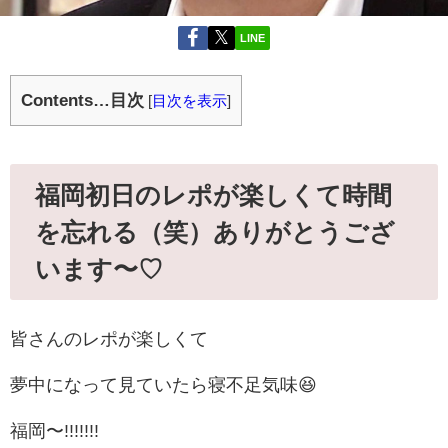
LINE
Contents…目次
[
目次を表示
]
福岡初日のレポが楽しくて時間
を忘れる（笑）ありがとうござ
います〜♡
皆さんのレポが楽しくて
夢中になって見ていたら寝不足気味😆
福岡〜!!!!!!!