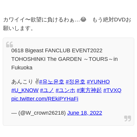
カワイイ〜欲望に負けるわぁ…😂 もう絶対DVDお
願いします。
0618 Bigeast FANCLUB EVENT2022
TOHOSHINKI The GARDEN ～TOURS～in
Fukuoka
あんこり ✌
#유노윤호
#정윤호
#YUNHO
#U_KNOW
#ユノ
#ユンホ
#東方神起
#TVXQ
pic.twitter.com/REkiPYHaFi
— (@W_crown26218)
June 18, 2022