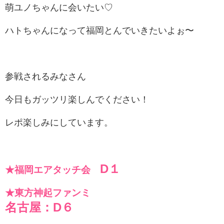
萌ユノちゃんに会いたい♡
ハトちゃんになって福岡とんでいきたいよぉ〜
参戦されるみなさん
今日もガッツリ楽しんでください！
レポ楽しみにしています。
D１
★福岡エアタッチ会
★東方神起ファンミ
名古屋
：D６