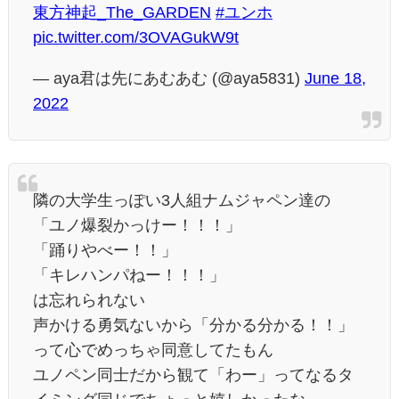
東方神起_The_GARDEN
#ユンホ
pic.twitter.com/3OVAGukW9t
— aya君は先にあむあむ (@aya5831)
June 18,
2022
隣の大学生っぽい3人組ナムジャペン達の
「ユノ爆裂かっけー！！！」
「踊りやべー！！」
「キレハンパねー！！！」
は忘れられない
声かける勇気ないから「分かる分かる！！」
って心でめっちゃ同意してたもん
ユノペン同士だから観て「わー」ってなるタ