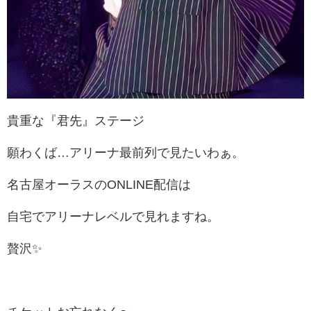
貴重な『君先』ステージ
願わくば…アリーナ最前列で見たいわぁ。
名古屋オーラスのONLINE配信は
自宅でアリーナレベルで見れますね。
贅沢✨