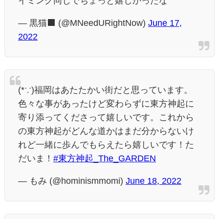
イミング同じでちょっと嬉しかったな
— 黒猫‍⬛ (@MNeedURightNow)
June 17,
2022
(*∵)福岡はあたたかい街だと思っています。
色々な事があったけど変わらずに東方神起に
寄り添ってくださって嬉しいです。これから
の東方神起がどんな道かはまだ分からないけ
れど一緒に歩んでもらえたら嬉しいです！た
だいま！
#東方神起_The_GARDEN
— もみ (@hominismmomi)
June 18, 2022