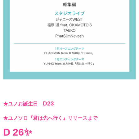
D23
★ユノお誕生日
★ユノソロ『君は先へ行く』リリースまで
D 26✨