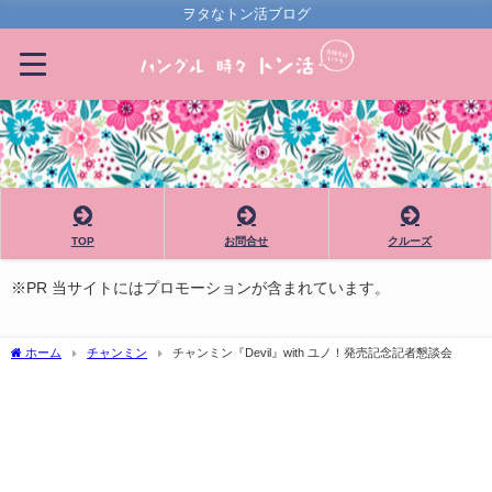
ヲタなトン活ブログ
TOP
お問合せ
クルーズ
※PR 当サイトにはプロモーションが含まれています。
ホーム
チャンミン
チャンミン『Devil』with ユノ！発売記念記者懇談会