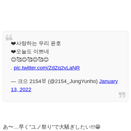
❤️사랑하는 우리 윤호
❤️오늘도 이쁘네
😊🥰😊🥰😊🥰😊
.
pic.twitter.com/ZdZq2vLaNR
— 크으 2154🐰 (@2154_JungYunho)
January
13, 2022
あ〜…早く"ユノ祭り”で大騒ぎしたい!!!😁