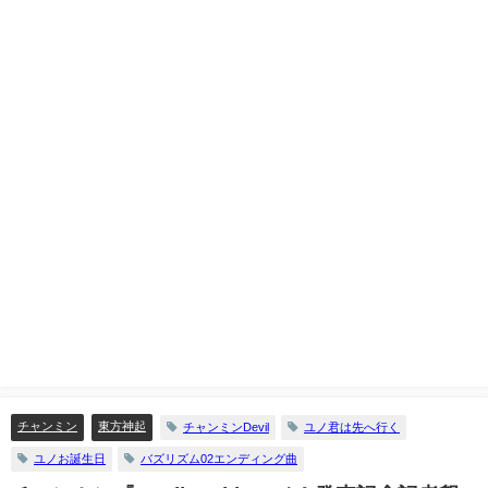
チャンミン
東方神起
チャンミンDevil
ユノ君は先へ行く
ユノお誕生日
バズリズム02エンディング曲