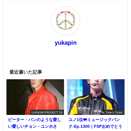
yukapin
最近書いた記事
U-KNOW PROJECT 26
Time's Tickin'
ピーター・パンのような愛し
ユノ1位👑ミュージックバン
い愛しいチョン・ユンホさ
ク-Ep.1300｜FSPおめでとう