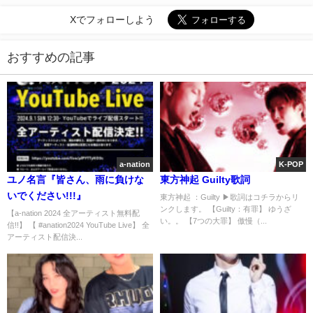
Xでフォローしよう
おすすめの記事
a-nation
K-POP
ユノ名言『皆さん、雨に負けな
東方神起 Guilty歌詞
いでください!!!』
東方神起 ：Guilty ▶歌詞はコチラからリ
ンクします。 【Guilty：有罪】 ゆうざ
【a-nation 2024 全アーティスト無料配
い。。 【7つの大罪】 傲慢（...
信!!】 【 #anation2024 YouTube Live】 全
アーティスト配信決...