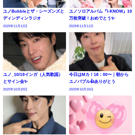
ユノBubbleとザ・シーズンズと
ユノソロアルバム『I-KNOW』10
ディンディンラジオ
万枚突破！おめでとう✨️
2025年11月12日
2025年11月11日
ユノ_10/19インガ（人気歌謡）
今日はMカ！18：00〜｜朝から
とサイン会✨️
ユノバブル👍️ありがとう
2025年10月20日
2025年10月16日