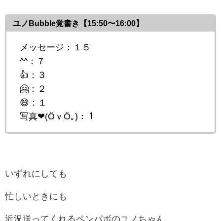
ユノBubble覚書き【15:50〜16:00】
メッセージ：１５
^^：７
👍：３
🤗：２
😄：１
写真❤(ӦｖӦ｡)：１
いずれにしても
忙しいときにも
近況送ってくれるペンパボのユノちゃん