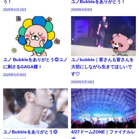
う！
ユノBubbleをありがとう！
2025年6月13日
2025年6月8日
ユノ Bubbleをありがとう😊ユノ
ユノbubble｜皆さんも皆さんを
に刺さるGAGA様！
大切にしながら生きてほしいで
す♡
2025年5月30日
2025年5月19日
ユノBubbleをありがとう😊
4/27ドームZONE｜ファイナルレ
ポ