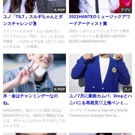
K-POP
アプリ
ユノ「TILT」スルギちゃんとダ
2021HANTEOミュージックアワ
ンスチャレンジ🕺
ードアーティスト賞
アイリーンとスルギ｜カムバおめでと
2021ハンターミュージックアワード男性
う！！アルバム「TILT」 ちょっと お口を
ソロアーティスト賞 🏆2021 HANTEO
半開き ってのが とても色っぽくて かわ
MUSIC AWARDS&#x1f3...
いいのよね。 この投稿...
K-POP
ユノ
木・金はチャンミンデーなの
ユノ7月に新曲カムバ、Dropとハ
ね。
ニバニを再発見♡上海ペンミ
_260315
KINGDOM、気がつくと7回目 今日は
ミーグリ 📌 Yunho at Take-off U-KNOW
KINGDOMですね。 6回目の”運動会”のあ
Fanmeeting in Shanghai Meet &a...
とは、 3チームごとグループコラボしての
バトルです。...