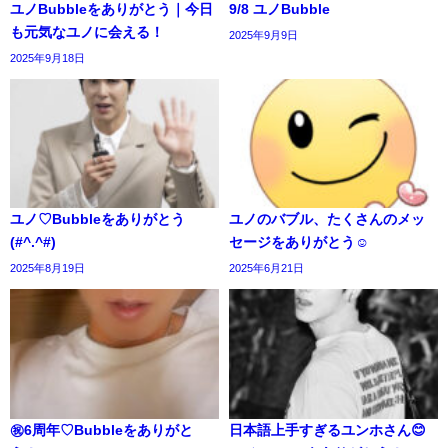
ユノBubbleをありがとう｜今日
9/8 ユノBubble
も元気なユノに会える！
2025年9月9日
2025年9月18日
ユノ♡Bubbleをありがとう
ユノのバブル、たくさんのメッ
(#^.^#)
セージをありがとう☺️
2025年8月19日
2025年6月21日
㊗️6周年♡Bubbleをありがと
日本語上手すぎるユンホさん😊