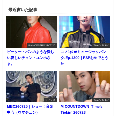
最近書いた記事
U-KNOW PROJECT 26
Time's Tickin'
ピーター・パンのような愛し
ユノ1位👑ミュージックバン
い愛しいチョン・ユンホさ
ク-Ep.1300｜FSPおめでとう
ま。
✨️
サイン会
Time's Tickin'
MBC260725｜ショー！音楽
M COUNTDOWN_Time's
中心（ウマチュン）
Tickin' 260723