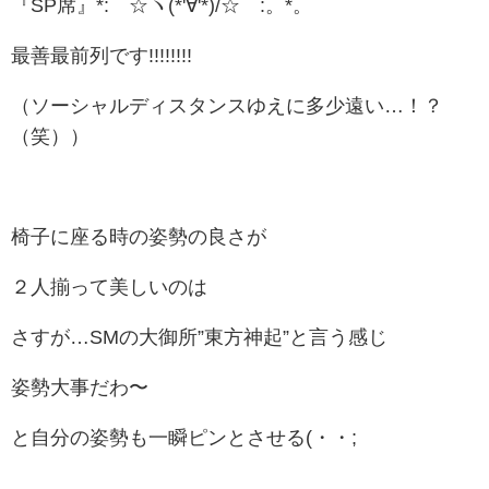
『SP席』
*:゜☆ヽ(*'∀'*)/☆゜:。*。
最善最前列です!!!!!!!!
（ソーシャルディスタンスゆえに多少遠い…！？
（笑））
椅子に座る時の姿勢の良さが
２人揃って美しいのは
さすが…SMの大御所”東方神起”と言う感じ
姿勢大事だわ〜
と自分の姿勢も一瞬ピンとさせる(・・;