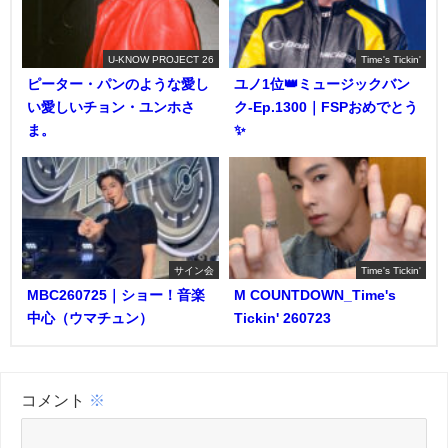
U-KNOW PROJECT 26
Time's Tickin'
ピーター・パンのような愛し
ユノ1位👑ミュージックバン
い愛しいチョン・ユンホさ
ク-Ep.1300｜FSPおめでとう
ま。
✨️
サイン会
Time's Tickin'
MBC260725｜ショー！音楽
M COUNTDOWN_Time's
中心（ウマチュン）
Tickin' 260723
コメント
※