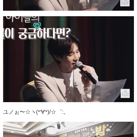
ユノぉ〜☆ヽ(*'∀'*)/☆゜:。