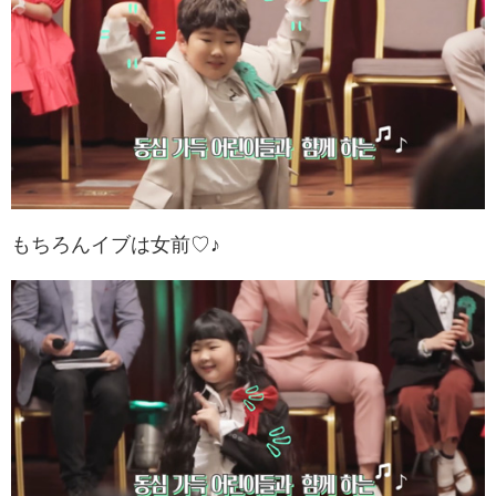
もちろんイブは女前♡♪