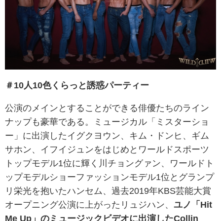
＃10人10色くらっと誘惑パーティー
公演のメインとすることができる俳優たちのライン
ナップも豪華である。ミュージカル「ミスターショ
ー」に出演したイグクヨウン、キム・ドンヒ、ギム
サホン、イフイジュンをはじめとワールドスポーツ
トップモデル1位に輝く川チョングァン、ワールドト
ップモデルショーファッションモデル1位とグランプ
リ栄光を抱いたハンセム、過去2019年KBS芸能大賞
オープニング公演に上がったリュジハン、
ユノ「Hit
Me Up」のミュージックビデオに出演したCollin