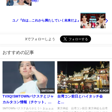
day）
ユノ『白は…これから満たしていく未来だよ』
Xでフォローしよう
おすすめの記事
SMTOWN
K-POP
TVXQ!SMTOWNバクステとジャ
台湾コン前日とハイタッチ会
カルタコン情報（チケット、サ
と…
ウンドチェック）
SMTOWNバクステありがとう✨ おぉぉぉ
東方神起 台湾コン前日 東方神起も台湾