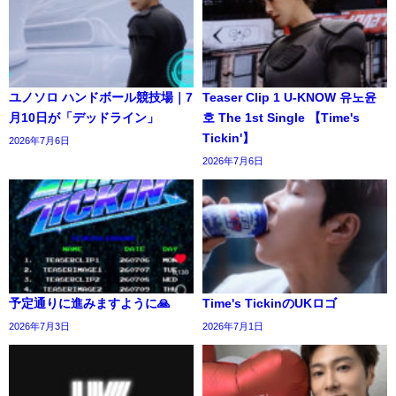
ユノソロ ハンドボール競技場｜7
Teaser Clip 1 U-KNOW 유노윤
月10日が「デッドライン」
호 The 1st Single 【Time's
Tickin'】
2026年7月6日
2026年7月6日
予定通りに進みますように🙏
Time's TickinのUKロゴ
2026年7月3日
2026年7月1日