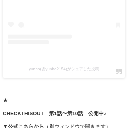
yunho(@yunho2154)がシェアした投稿
★
CHECKTHISOUT 第1話〜第10話 公開中♪
▼
公式こちらから
（別ウィンドウで開きます）