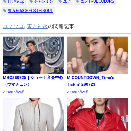
Hit Me Up
チャンミン
ユノ
ユノTRUECOLORS
東方神起CHECKTHISOUT
ユノソロ
,
東方神起
の関連記事
MBC260725｜ショー！音楽中心
M COUNTDOWN_Time's
（ウマチュン）
Tickin' 260723
2026年7月26日
2026年7月24日