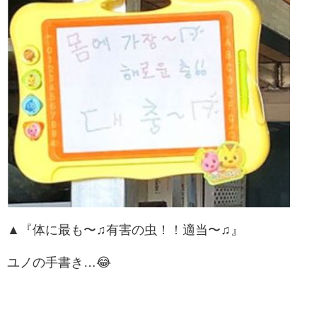
▲『体に最も〜♫有害の虫！！適当〜♫』
ユノの手書き…😂