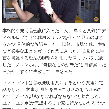
本格的な発明品会議に入った二人。 早々と真剣に"デ
ィベルロプさせて靴用スリッパを作って見るのはど
うか"と具体的な論議をした。 以降、市場で靴、車輪
など必要な工具を買って作業に入った。 自動的に手
首を擁護する魔法の腕輪を利用したスリッパを完成
したユノユンホは、"奇抜なものが来た"と自信満々だ
ったが、すぐに失敗して、戸惑った。
ユノ・ユンホは普段発明を共にするという友達に電
話をした。 友達は"風船を買ってはさみをつけるの
だ"、"ブーツは脱がなければならない"と助言した。
ユノ・ユンホは"完成するまで家に行かないだろう"と