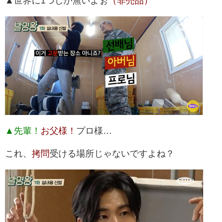
▲世界に1つしか無いよぉ
（非売品）
▲先輩！
お父様！
プロ様…
これ、
拷問
受ける場所じゃないですよね？