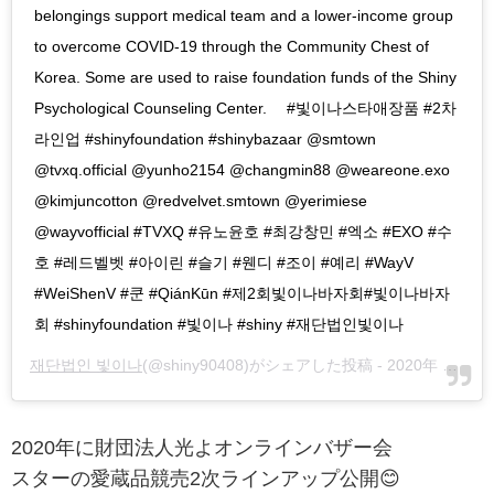
belongings support medical team and a lower-income group
to overcome COVID-19 through the Community Chest of
Korea. Some are used to raise foundation funds of the Shiny
Psychological Counseling Center. ⠀ #빛이나스타애장품 #2차
라인업 #shinyfoundation #shinybazaar @smtown
@tvxq.official @yunho2154 @changmin88 @weareone.exo
@kimjuncotton @redvelvet.smtown @yerimiese
@wayvofficial #TVXQ #유노윤호 #최강창민 #엑소 #EXO #수
호 #레드벨벳 #아이린 #슬기 #웬디 #조이 #예리 #WayV
#WeiShenV #쿤 #QiánKūn #제2회빛이나바자회#빛이나바자
회 #shinyfoundation #빛이나 #shiny #재단법인빛이나
재단법인 빛이나
(@shiny90408)がシェアした投稿 -
2020年 8月月11日午前4時44分PDT
2020年に財団法人光よオンラインバザー会
スターの愛蔵品競売2次ラインアップ公開😊