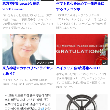
東方神起Bigeast会報誌
何でも真心を込めて一生懸命に
2021Summer
するユノユンホ
コレはちょっと見逃していました。 東方
バズリズム４月オープニングテーマ
神起 ２位。 「高級美香る！ルイヴィト
『Epitaph』 デスです。 ４月１日（金）か
ンが最も似合うアイドルグループは？」イ
ら CHECK!!です。 オープニングだから時
クディ投票1位 DCイン...
間的にありがた...
アジアツアー
XV
東方神起マカオのリハ♫ライサン
ハイタッチ会3次募集へGO！
も歌う⁉
年末も迫った本日〜 TVXQ!デビュー16周
年★축하해요〜！！ グリーティングカー
ライサンも入ってる。 Mirotic Balloon
ド、名古屋コラボの配信 色々配信でした
Truth Rising Sun I Believe Why-Keep Your
ね(＠_＠;) 一...
H...