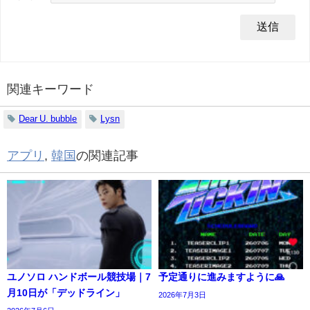
関連キーワード
Dear U. bubble
Lysn
アプリ
,
韓国
の関連記事
ユノソロ ハンドボール競技場｜7
予定通りに進みますように🙏
月10日が「デッドライン」
2026年7月3日