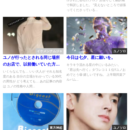
作された会社のブログ お借りして翻訳機
で和訳しました。 ”見えないところで頑張
ってくださっている...
イケメンナムジャ
ユノソロ
ユノが行ったとされる同じ場所
今日は七夕、星に願いを。
のお店で、以前働いていた方の
キラキラ流れる星の中にいるみたい。
『君は先へ行く』タワレコ１１位!!ユノお
話。
いくらなんでも… いい大人が それも知名
めでとう😆 嬉しいですね。 上半期邦楽ア
度のある 自分の立場がわかっている30代
ルバム...
の男性が どう考えても… あの記事の内容
は ユノの性格や人間...
東方神起
ユノソロ