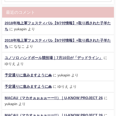
最近のコメント
2018年地上軍フェスティバル【9/7付情報】+取り残された子羊た
ち
に
yukapin
より
2018年地上軍フェスティバル【9/7付情報】+取り残された子羊た
ち
に
ななこ
より
ユノソロ ハンドボール競技場｜7月10日が「デッドライン」
に
ゆりえ
より
予定通りに進みますように🙏
に
yukapin
より
予定通りに進みますように🙏
に
ゆりえ
より
MACAU（マカオぉぉぉぉーー!!）｜U-KNOW PROJECT 26
に
yukapin
より
MACAU（マカオぉぉぉぉーー!!）｜U-KNOW PROJECT 26
に