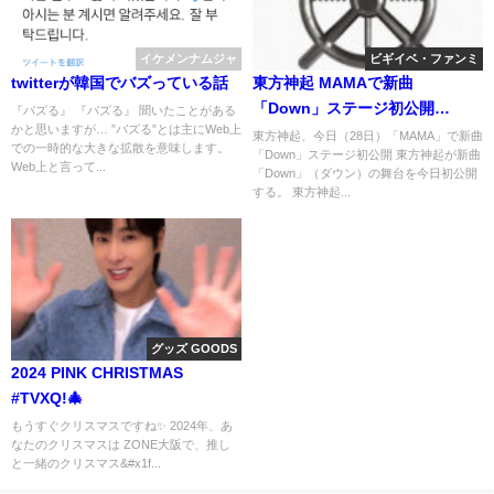
イケメンナムジャ
ビギイベ・ファンミ
twitterが韓国でバズっている話
東方神起 MAMAで新曲
「Down」ステージ初公開
『バズる』 『バズる』 聞いたことがある
かと思いますが… ”バズる”とは主にWeb上
&11/27幕張ファンミXレポ
東方神起、今日（28日）「MAMA」で新曲
での一時的な大きな拡散を意味します。
「Down」ステージ初公開 東方神起が新曲
Web上と言って...
「Down」（ダウン）の舞台を今日初公開
する。 東方神起...
グッズ GOODS
2024 PINK CHRISTMAS
#TVXQ!🎄
もうすぐクリスマスですね✨️ 2024年、あ
なたのクリスマスは ZONE大阪で、推し
と一緒のクリスマス&#x1f...