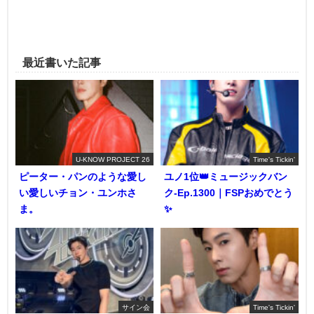
最近書いた記事
U-KNOW PROJECT 26
Time's Tickin'
ピーター・パンのような愛し
ユノ1位👑ミュージックバン
い愛しいチョン・ユンホさ
ク-Ep.1300｜FSPおめでとう
ま。
✨️
サイン会
Time's Tickin'