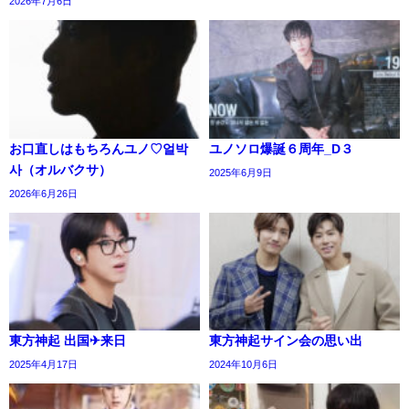
2026年7月6日
お口直しはもちろんユノ♡얼박
ユノソロ爆誕６周年_D３
사（オルバクサ）
2025年6月9日
2026年6月26日
東方神起 出国✈来日
東方神起サイン会の思い出
2025年4月17日
2024年10月6日