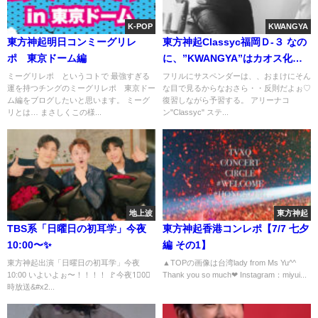
K-POP
KWANGYA
東方神起明日コンミーグリレ
東方神起Classyc福岡Ｄ-３ なの
ポ 東京ドーム編
に、”KWANGYA”はカオス化し
てる…。
ミーグリレポ というコトで 最強すぎる
フリルにサスペンダーは、、おまけにそん
運を持つチングのミーグリレポ 東京ドー
な目で見るからなおさら・・反則だよぉ♡
ム編をブログしたいと思います。 ミーグ
復習しながら予習する。 アリーナコ
リとは… まさしくこの様...
ン"Classyc" ステ...
地上波
東方神起
TBS系「日曜日の初耳学」今夜
東方神起香港コンレポ【7/7 七夕
10:00〜✨️
編 その1】
東方神起出演「日曜日の初耳学」今夜
▲TOPの画像は台湾lady from Ms Yu^^
10:00 いよいよぉ〜！！！！ 🚩今夜1⃣0⃣
Thank you so much❤ Instagram：miyui...
時放送&#x2...