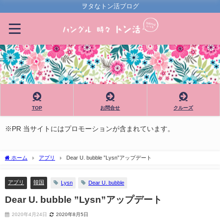
ヲタなトン活ブログ
TOP
お問合せ
クルーズ
※PR 当サイトにはプロモーションが含まれています。
ホーム
アプリ
Dear U. bubble ”Lysn”アップデート
アプリ
韓国
Lysn
Dear U. bubble
Dear U. bubble ”Lysn”アップデート
2020年4月24日
2020年8月5日