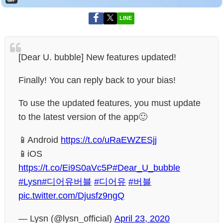
LINE
[Dear U. bubble] New features updated!
Finally! You can reply back to your bias!
To use the updated features, you must update
to the latest version of the app🙂
📱Android
https://t.co/uRaEWZESjj
📱iOS
https://t.co/Ei9S0aVc5P
#Dear_U_bubble
#Lysn
#디어유버블
#디어유
#버블
pic.twitter.com/Djusfz9ngQ
— Lysn (@lysn_official)
April 23, 2020