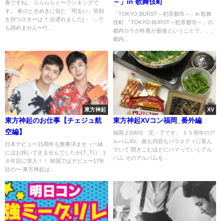
～」in 歌舞伎町
春ですね。 らららら♬〜ランキングで
す。 春のときめきに似た「明るい」笑顔
「TOKYO BURST～犯罪都市～」in 歌舞
を持つスターは？ 出遅れました(・・; で
伎町 「TOKYO BURST～犯罪都市～」の
も諦めません〜!!!...
都内ロケが昨夜が最後ということで、、、
都内...
東方神起
XV
東方神起のお仕事【チェジュ航
東方神起XVコン福岡_番外編
空編】
福岡２DAYS 完・了です。 １５周年のア
ルバムXV、曲も内容もバラエティに富ん
日本デビュー15周年も無事済ませ（一緒
でいて 聞きこむほどにハマっていくアル
にはお祝いできませんでしたが(T_T)） １
バム そのアルバムを...
６年目に突入！！ 韓国ではデビュー17年
目の〜 東方神起は...