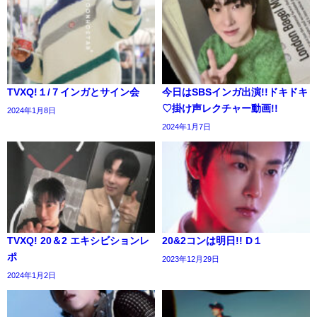
TVXQ!１/７インガとサイン会
今日はSBSインガ出演!!ドキドキ
♡掛け声レクチャー動画!!
2024年1月8日
2024年1月7日
TVXQ! 20＆2 エキシビションレ
20&2コンは明日!! D１
ポ
2023年12月29日
2024年1月2日