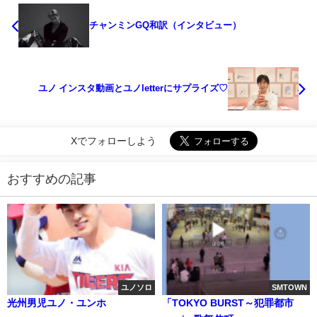
チャンミンGQ和訳（インタビュー）
ユノ インスタ動画とユノletterにサプライズ♡
Xでフォローしよう
おすすめの記事
ユノソロ
SMTOWN
光州男児ユノ・ユンホ
「TOKYO BURST～犯罪都市