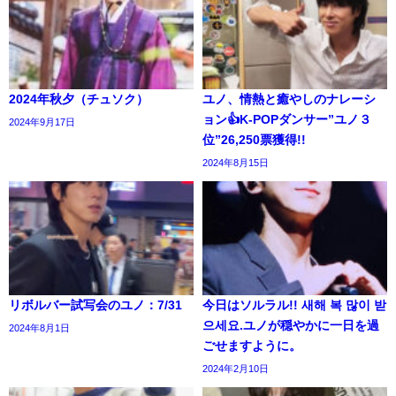
2024年秋夕（チュソク）
ユノ、情熱と癒やしのナレーシ
ョン👍K-POPダンサー”ユノ３
2024年9月17日
位”26,250票獲得!!
2024年8月15日
リボルバー試写会のユノ：7/31
今日はソルラル!! 새해 복 많이 받
으세요.ユノが穏やかに一日を過
2024年8月1日
ごせますように。
2024年2月10日