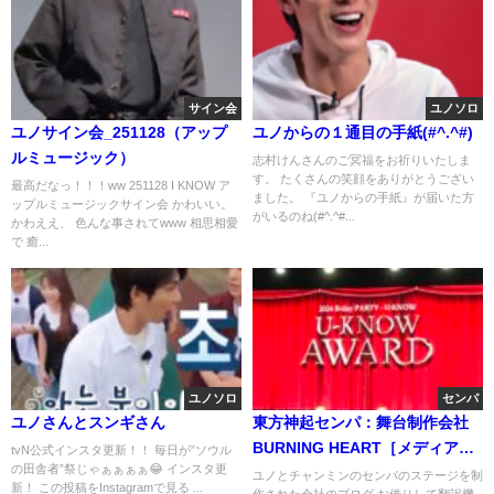
サイン会
ユノソロ
ユノサイン会_251128（アップ
ユノからの１通目の手紙(#^.^#)
ルミュージック）
志村けんさんのご冥福をお祈りいたしま
す。 たくさんの笑顔をありがとうござい
最高だなっ！！！ww 251128 I KNOW ア
ました。 『ユノからの手紙』が届いた方
ップルミュージックサイン会 かわいい。
がいるのね(#^.^#...
かわええ、 色んな事されてwww 相思相愛
で 癒...
ユノソロ
センパ
ユノさんとスンギさん
東方神起センパ：舞台制作会社
BURNING HEART［メディア小
tvN公式インスタ更新！！ 毎日が”ソウル
の田舎者”祭じゃぁぁぁぁ😂 インスタ更
道具のデザイン］
ユノとチャンミンのセンパのステージを制
新！ この投稿をInstagramで見る ...