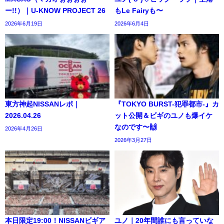
ー!!）｜U-KNOW PROJECT 26
もLe Fairyも〜
2026年6月19日
2026年6月4日
東方神起NISSANレポ｜
『TOKYO BURST-犯罪都市-』カ
2026.04.26
ット公開＆ビギのユノも爆イケ
なのです〜🙌
2026年4月26日
2026年3月27日
本日限定19:00！NISSANビギア
ユノ｜20年間誰にも言っていな