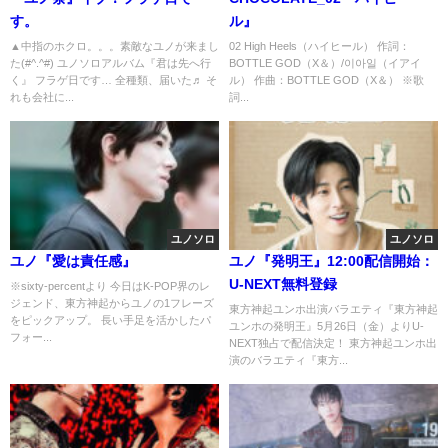
す。
ル』
▲中指のホクロ。。。素敵なユノが来まし
02 High Heels（ハイヒール） 作詞：
た(#^.^#) ユノソロアルバム『君は先へ行
BOTTLE GOD（X＆）/이아일（イアイ
く』 フラゲ日です… 全種類、届いた♬ そ
ル） 作曲：BOTTLE GOD（X＆） ※歌
れも会社に...
詞...
ユノソロ
ユノソロ
ユノ『愛は責任感』
ユノ『発明王』12:00配信開始：
U-NEXT無料登録
※sixty-percentより 今日はK-POP界のレ
ジェンド、東方神起からユノの1フレーズ
東方神起ユンホ出演バラエティ『東方神起
をピックアップ。 長い手足を活かしたパ
ユンホの発明王』5月26日（金）よりU-
フォー...
NEXT独占で配信決定！ 東方神起ユンホ出
演のバラエティ『東方...