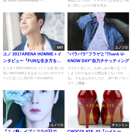
pic.twitter.com/dAlAAjeigs — ...
神起のユンホが、ステージでは見せない茶
目っ気たっぷりの姿を見せ...
SMT
ユノソロ
ユノ 2017ARENA HOMME＋イ
”パラパラ”フラゲと”Thank U-
ンタビュー『FUNな生き方をし
KNOW DAY"自力チケッティング
よう』
もうすぐSMTOWNがやってくる😆 思い出
フラゲ♬美し〜。 お楽しみが無くなって
深いSMTOWNと言えば ユノがソロでステ
しまうので あまり公開は良くないです
ージに立った 2017年７月のSMTO...
ね。 でもほんの少しだけ… (#^.^#) パラパ
ラ〜 ご機嫌...
ユノソロ
チャンミン
『ユノ祭』イブ！フラゲ日で
CHOCOLATE_02『ハイヒー