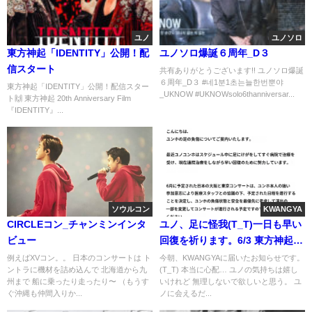
ユノ
ユノソロ
東方神起「IDENTITY」公開！配
ユノソロ爆誕６周年_D３
信スタート
共有ありがとうございます!! ユノソロ爆誕
６周年_D３ #네1분1초는늘한번뿐야
東方神起「IDENTITY」公開！配信スター
_UKNOW #UKNOWsolo6thanniversar...
ト🙌 東方神起 20th Anniversary Film
『IDENTITY』...
ソウルコン
KWANGYA
CIRCLEコン_チャンミンインタ
ユノ、足に怪我(T_T)一日も早い
ビュー
回復を祈ります。6/3 東方神起
POPUPショップ＆カフェ：レポ
例えばXVコン。。 日本のコンサートは ト
今朝、KWANGYAに届いたお知らせです。
ントラに機材を詰め込んで 北海道から九
(T_T) 本当に心配… ユノの気持ちは嬉し
州まで 船に乗ったり走ったり〜 （もうす
いけれど 無理しないで欲しいと思う。 ユ
ぐ沖縄も仲間入りか...
ノに会えるだ...