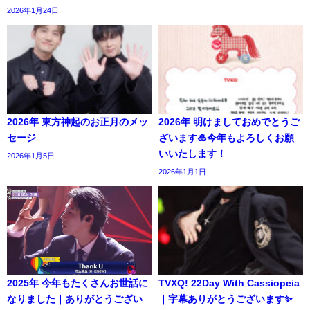
2026年1月24日
2026年 東方神起のお正月のメッ
2026年 明けましておめでとうご
セージ
ざいます🎍今年もよろしくお願
いいたします！
2026年1月5日
2026年1月1日
2025年 今年もたくさんお世話に
TVXQ! 22Day With Cassiopeia
なりました｜ありがとうござい
｜字幕ありがとうございます✨️