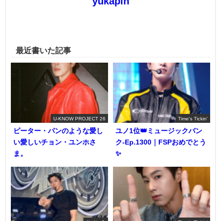
yukapin
最近書いた記事
U-KNOW PROJECT 26
Time's Tickin'
ピーター・パンのような愛し
ユノ1位👑ミュージックバン
い愛しいチョン・ユンホさ
ク-Ep.1300｜FSPおめでとう
ま。
✨️