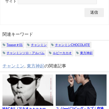
サイト
関連キーワード
Teaser＃01
チャンミン
チャンミンCHOCOLATE
チャンミンソロ・アルバム
ルビーカカオ
東方神起
チャンミン
,
東方神起
の関連記事
MACAU（マカオぉぉぉぉー
ユノ(•ө•)♡ビッグ・ラブ｜空港