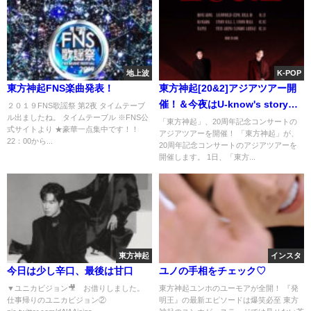
地上波
K-POP
東方神起FNS楽曲発表！
東方神起[20&2]アジアツアー開
催！＆今夜はU-know's story
２０１９FNS歌謡祭 第2夜 タイムテーブ
ル出ましたね。 タイムテーブル ※FNS公
bookファイナル
「東方神起」、20周年記念コンサートの
式サイトより ★豪華一点集中です！！
アジアツアーを開催！ 「東方神起」が、
22：00から...
20周年記念コンサートのアジアツアーを
開催します。 1日、「東方...
東方神起
インスタ
今日は少し辛口、最後は甘口
ユノの手相をチェック♡
▼ユニカビジョン🎥 お借りしました。
東方神起ユンホのユーモアが全開！ 『発
仕事帰りのユニカビジョン②
明王』の最新エピソードは爆笑必至 東方