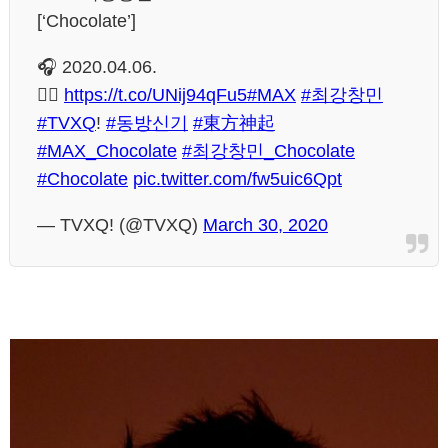
[‘Chocolate’]
🎧 2020.04.06.
👉🏻
https://t.co/UNij94qFu5
#MAX
#최강창민
#TVXQ
!
#동방신기
#東方神起
#MAX_Chocolate
#최강창민_Chocolate
#Chocolate
pic.twitter.com/fw5uic6Qpt
— TVXQ! (@TVXQ)
March 30, 2020