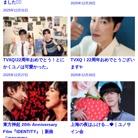
ました🙇‍♀️
2025年12月28日
2025年12月31日
TVXQ!22周年おめでとう！とに
TVXQ！22周年おめでとうござい
かくユノは可愛かった。
ます✨️
2025年12月27日
2025年12月26日
東方神起 20th Anniversary
上海の夜はふける…🍓｜ユノサ
Film『IDENTITY』｜新曲
イン会