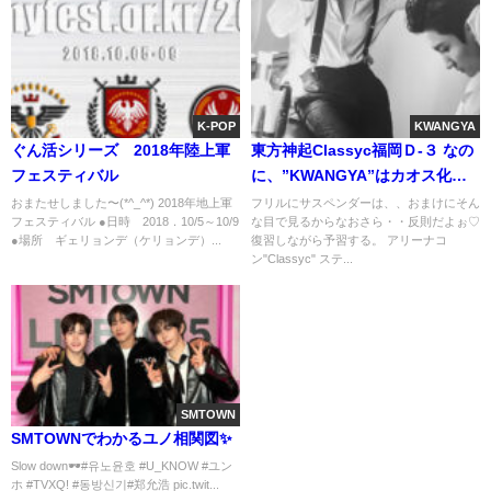
K-POP
KWANGYA
ぐん活シリーズ 2018年陸上軍
東方神起Classyc福岡Ｄ-３ なの
フェスティバル
に、”KWANGYA”はカオス化し
てる…。
おまたせしました〜(*^_^*) 2018年地上軍
フリルにサスペンダーは、、おまけにそん
フェスティバル ●日時 2018．10/5～10/9
な目で見るからなおさら・・反則だよぉ♡
●場所 ギェリョンデ（ケリョンデ）...
復習しながら予習する。 アリーナコ
ン"Classyc" ステ...
SMTOWN
SMTOWNでわかるユノ相関図✨️
Slow down🕶️#유노윤호 #U_KNOW #ユン
ホ #TVXQ! #동방신기#郑允浩 pic.twit...