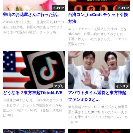
K-POP
K-POP
釜山のお花屋さんに行った話。
台湾コン_tixCraft チケット引換
方法
2019年1月5日（土） 釜山の天気☀(*^^*)
釜山は観光地。 韓国の南にあるのでソウ
ネットでチケットを購入した後のことを
ルに比べて温かい場所。 チェジュ島...
”tixCraft” に問い合わせしてみました。
丁寧に教えていただきました。 チケット
受取りについ...
アプリ
インスタ
どうなる？東方神起TiktokLIVE
アバウトタイム返答と東方神起
ファンミD-2と…
※画像はAFPより 米、TikTokのダウンロ
ードとウィーチャットの使用を20日から
東方神起ファンミD-2!!!!! 公式から練習風
禁止へ 【9月18日 AFP】（更新）米政府
景が届きました(#^.^#) リハだから…あま
は18日、...
りにも手作り〜♡？ ユノの細〜いパーカ
ー紐マ...