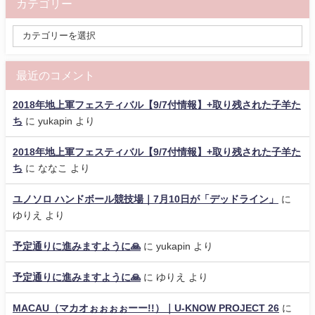
カテゴリー
最近のコメント
2018年地上軍フェスティバル【9/7付情報】+取り残された子羊た
ち
に
yukapin
より
2018年地上軍フェスティバル【9/7付情報】+取り残された子羊た
ち
に
ななこ
より
ユノソロ ハンドボール競技場｜7月10日が「デッドライン」
に
ゆりえ
より
予定通りに進みますように🙏
に
yukapin
より
予定通りに進みますように🙏
に
ゆりえ
より
MACAU（マカオぉぉぉぉーー!!）｜U-KNOW PROJECT 26
に