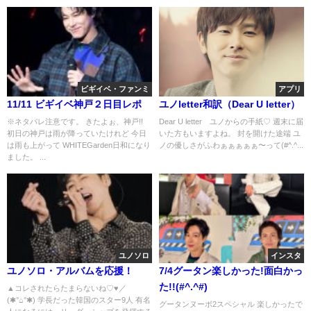
ビギイベ・ファンミ
アプリ
11/11 ビギイベ神戸２日目レポ
ユノletter和訳（Dear U letter）
※ネタバレ注意です。 きたよぉ、神戸!!
Dear U letter ユノからの手紙♡ 週末に届
初日の神戸は雨が降っていたけれど 今日
いた方もいますよね。 封を開けた途端 ユ
は雨も上がって WHITEGarden日和になり
ノの優しさがふわぁぁぁぁぁ〜って(#^.^...
ました。 ...
ユノソロ
インスタ
ユノソロ・アルバムを応援！
7/4グータン楽しかった!面白かっ
た!!(#^.^#)
▲コレされたらたまらないね♡♥／
(✱°⌂°✱) 学長だった韓国のスター9人 有名
グータンヌーボ2スペシャル 楽しかったで