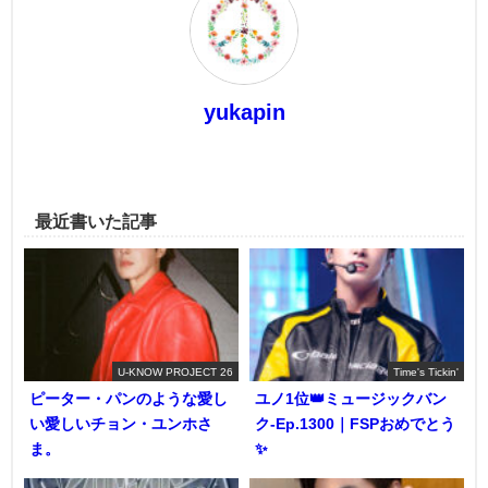
yukapin
最近書いた記事
U-KNOW PROJECT 26
Time's Tickin'
ピーター・パンのような愛し
ユノ1位👑ミュージックバン
い愛しいチョン・ユンホさ
ク-Ep.1300｜FSPおめでとう
ま。
✨️