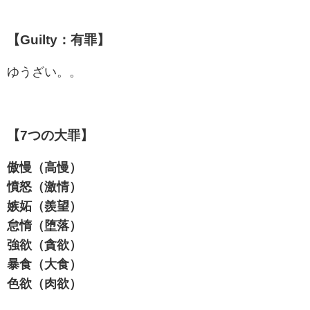
【Guilty：有罪】
ゆうざい。。
【7つの大罪】
傲慢（高慢）
憤怒（激情）
嫉妬（羨望）
怠惰（堕落）
強欲（貪欲）
暴食（大食）
色欲（肉欲）