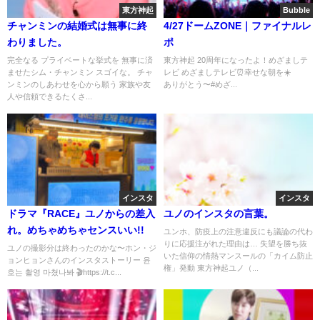
東方神起
Bubble
チャンミンの結婚式は無事に終
4/27ドームZONE｜ファイナルレ
わりました。
ポ
完全なる プライベートな挙式を 無事に済
東方神起 20周年になったよ！めざましテ
ませたシム・チャンミン スゴイな。 チャ
レビ めざましテレビ⏰幸せな朝を☀️
ンミンのしあわせを心から願う 家族や友
ありがとう〜#めざ...
人や信頼できるたくさ...
インスタ
インスタ
ドラマ『RACE』ユノからの差入
ユノのインスタの言葉。
れ。めちゃめちゃセンスいい!!
ユンホ、防疫上の注意違反にも議論の代わ
りに応援注がれた理由は… 失望を勝ち抜
ユノの撮影分は終わったのかな〜ホン・ジ
いた信仰の情熱マンスールの「カイム防止
ョンヒョンさんのインスタストーリー 윤
権」発動 東方神起ユノ（...
호는 촬영 마쳤나봐 🎬https://t.c...