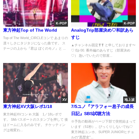
K-POP
K-POP
東方神起Top of The World
AnalogTrip部屋決め♡和訳あら
すじ
Top of The World_CIRCLEコンで あまりの
凛々しさにタジタジになった曲です。 ス
▲チャンネル固定❣❣ と申しております〜
テージの上から『君は ぼくのモノ』と ...
♡ Ep 00. 番外編のあらすじ（部屋決め
♡） 急いでいたので部屋...
XV
地上波
東方神起XV大阪レポ1/18
7/5ユノ『アラフォー息子の成長
日記』SBS試聴方法
東方神起XVコン in 大阪 1／18レポで
す。 SMパスポートのスタンプを押して 後
※予告の動画がページ下部で突然始まって
はドームに入るのみです。 チケッティン
います（51秒）。びっくりしないでね♡
グは相変わ...
東方神起ユンホ、SUPER JUNIORヒチョ
ルの“黒歴史”...