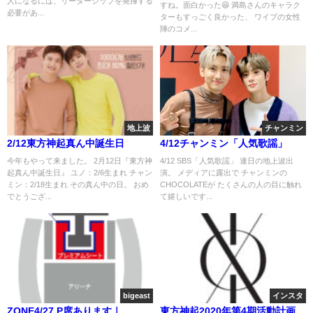
人になるには、リーダーシップを発揮する
すね。面白かった😆 満島さんのキャラク
必要があ...
ターもすっごく良かった、 ワイプの女性
陣のコメ...
地上波
チャンミン
2/12東方神起真ん中誕生日
4/12チャンミン「人気歌謡」
今年もやって来ました。 2月12日『東方神
4/12 SBS「人気歌謡」 連日の地上波出
起真ん中誕生日』 ユノ：2/6生まれ チャン
演。 メディアに露出で チャンミンの
ミン：2/18生まれ その真ん中の日。 おめ
CHOCOLATEが たくさんの人の目に触れ
でとうござ...
て嬉しいです...
bigeast
インスタ
ZONE4/27 P席あります｜
東方神起2020年第4期活動計画