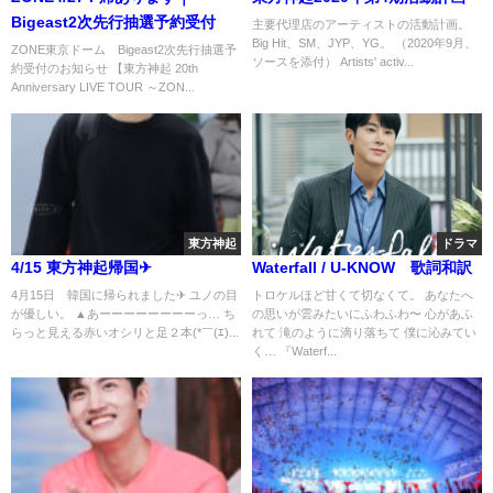
Bigeast2次先行抽選予約受付
主要代理店のアーティストの活動計画。
Big Hit、SM、JYP、YG。 （2020年9月、
ZONE東京ドーム Bigeast2次先行抽選予
ソースを添付） Artists' activ...
約受付のお知らせ 【東方神起 20th
Anniversary LIVE TOUR ～ZON...
東方神起
ドラマ
4/15 東方神起帰国✈
Waterfall / U-KNOW 歌詞和訳
4月15日 韓国に帰られました✈ ユノの目
トロケルほど甘くて切なくて。 あなたへ
が優しい。 ▲あーーーーーーーーっ… ち
の思いが雲みたいにふわふわ〜 心があふ
らっと見える赤いオシリと足２本(*￣(ｴ)...
れて 滝のように滴り落ちて 僕に沁みてい
く… 『Waterf...