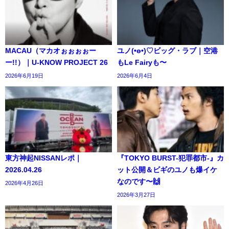
MACAU（マカオぉぉぉぉー
ユノ(•ө•)♡ビッグ・ラブ｜空港
ー!!）｜U-KNOW PROJECT 26
もLe Fairyも〜
2026年6月19日
2026年6月4日
東方神起NISSANレポ｜
『TOKYO BURST-犯罪都市-』カ
2026.04.26
ット公開＆ビギのユノも爆イケ
なのです〜🙌
2026年4月26日
2026年3月27日