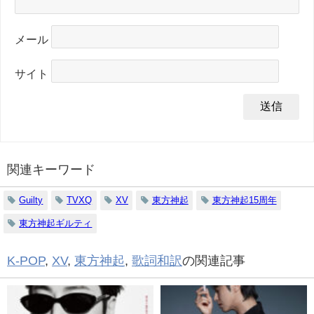
メール
サイト
関連キーワード
Guilty
TVXQ
XV
東方神起
東方神起15周年
東方神起ギルティ
K-POP
,
XV
,
東方神起
,
歌詞和訳
の関連記事