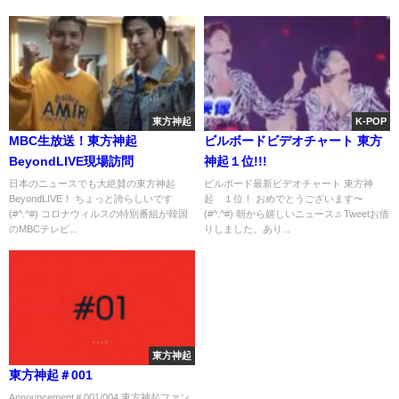
東方神起
K-POP
MBC生放送！東方神起
ビルボードビデオチャート 東方
BeyondLIVE現場訪問
神起１位!!!
日本のニュースでも大絶賛の東方神起
ビルボード最新ビデオチャート 東方神
BeyondLIVE！ ちょっと誇らしいです
起 １位！ おめでとうございます〜
(#^.^#) コロナウィルスの特別番組が韓国
(#^.^#) 朝から嬉しいニュース♫ Tweetお借
のMBCテレビ...
りしました。あり...
東方神起
東方神起＃001
Announcement＃001/004 東方神起ファン