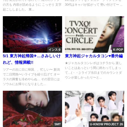
の方も 内容が読めるように こっそり 文字
30代はキャパが拡がって 勢い付けて〜 ...
起こししました。 東...
インスタ
K-POP
5/1 東方神起帰国✈…さみしいけ
東方神起ジャカルタコン♥番外編
れど、情報満載!!
★ジャカルタコンレポはコチラから 楽し
いことはあっという間に終わってしまっ
ツアーの次に日に帰国、、忙しい〜 新潟
て…(・・;) ライブ当日までのカウントダ
で二日間熱〜いライブを繰り広げて オー
ウンが楽しかったり〜と...
ラスの興奮も冷めやらぬ… その翌日には
ソウルにお帰りになりました...
SMT
U-KNOW PROJECT 26