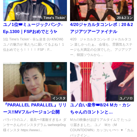
Time's Tickin'
20＆2コン
ユノ1位👑ミュージックバンク-
4/20ジャカルタコンレポ：20＆2
Ep.1300｜FSPおめでとう✨️
アジアツアーファイナル
1位 Time’s Tickin’ - 유노윤호 (U-KNOW)
4/20 ジャカルタコンレポ ジャカルタコ
ユノの魅力が 私たちに届いてるよね！ 1
ン 楽しかったぁ。 会場も、雰囲気もステ
位おめでとう！！！！ FSP：F...
ージも大満足の公演でした。 アジアツア
ー、韓国ソウルから...
インスタ
ユノソロ
『PARALLEL PARALLEL』リリ
ユノ白い皇帝👑8/24 Mカ・カシ
ース!!MVフルバージョン公開
ちゃんのヨントンと
『RialityShow』ビハインド映像
パラパラのユノ、最高〜!!素敵すぎる♬ ダ
Mカの映像がほぼリアルタイムで たっぷ
ンサーさんのインスタグラム taeheeje0ng
り届きました。 ユノ Mカ（M
#2
様インスタ https://www.i...
COUNTDOWN）カッコいい〜✨ ▼「カム
バックイン...