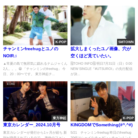
K-POP
SMTOWN
チャンミンfreehugとユノの
拡大しまくったユノ画像、穴が
NOIR♫
空くほど見ていたい。
▲常夏の島で無邪気に戯れるナムジャくん
🗒TOHO INFO🗒 明日7月31日（日）0:00
2人。。。😁 「チャンミンのfreehug」 今
NEW SINGLE『#UTSUROI』の先行配信
日、20：00〜です。 東方神起チ...
が決...
東方神起
K-POP
東京カレンダー_2024.10月号
KINGDOMでSomething(#^.^#)
東京カレンダーが発行から1ヶ月が経ち 新
5/21 チャンミンfreehug 昨日のfreehug
刊が発売されているので… 海外のファン
20代はシャイなチェガン・チャンミンも