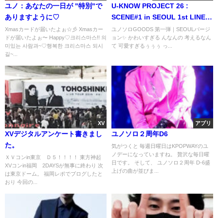
ユノ：あなたの一日が "特別"で
U-KNOW PROJECT 26 :
ありますように♡
SCENE#1 in SEOUL 1st LINE
UP DETAILS
Xmasカードが届いたよぉ☆彡 Xmasカー
ユノソロGOODS 第一弾｜SEOULバージ
ドが届いたよぉ〜 Happy♡크리스마스!! 의
ョン✨️ かわいすぎる んなんの 考えるなん
미있는 사람과~♡행복한 크리스마스 되시
て 可愛すぎるぅぅぅ っ...
길~...
XV
アプリ
XVデジタルアンケート書きまし
ユノソロ２周年D6
た。
気がつくと 毎週日曜日はKPOPWAYのユ
ノデーになっていますね。 贅沢な毎日曜
ＸＶコンin東京 Ｄ５！！！！ 東方神起
日です。 そして、 ユノソロ２周年 D-6盛
XVコンin福岡 2DAYSが無事に終わり 次
上げの曲が並びま...
は東京ドーム。 福岡レポでブログしたと
おり 今回の...