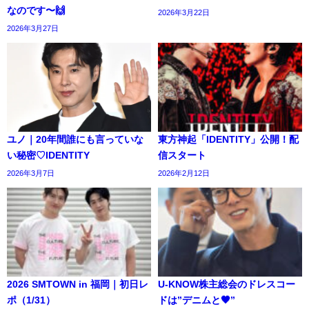
なのです〜🙌
2026年3月22日
2026年3月27日
ユノ｜20年間誰にも言っていな
東方神起「IDENTITY」公開！配
い秘密♡IDENTITY
信スタート
2026年3月7日
2026年2月12日
2026 SMTOWN in 福岡｜初日レ
U-KNOW株主総会のドレスコー
ポ（1/31）
ドは”デニムと🖤”