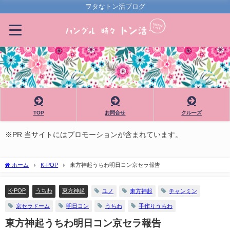
ヲタなトン活ブログ
TOP
お問合せ
クルーズ
※PR 当サイトにはプロモーションが含まれています。
ホーム
K-POP
東方神起うちわ明日コン京セラ報告
K-POP
うちわ
東方神起
ユノ
東方神起
チャンミン
京セラドーム
明日コン
うちわ
手作りうちわ
東方神起うちわ明日コン京セラ報告