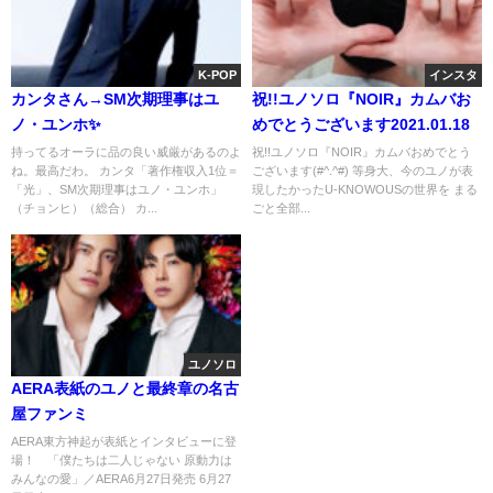
K-POP
インスタ
カンタさん→SM次期理事はユ
祝!!ユノソロ『NOIR』カムバお
ノ・ユンホ✨
めでとうございます2021.01.18
持ってるオーラに品の良い威厳があるのよ
祝!!ユノソロ『NOIR』カムバおめでとう
ね。最高だわ。 カンタ「著作権収入1位＝
ございます(#^.^#) 等身大、今のユノが表
「光」、SM次期理事はユノ・ユンホ」
現したかったU-KNOWOUSの世界を まる
（チョンヒ）（総合） カ...
ごと全部...
ユノソロ
AERA表紙のユノと最終章の名古
屋ファンミ
AERA東方神起が表紙とインタビューに登
場！ 「僕たちは二人じゃない 原動力は
みんなの愛」／AERA6月27日発売 6月27