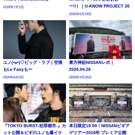
ー!!）｜U-KNOW PROJECT 26
2026年7月1日
2026年6月19日
ユノ(•ө•)♡ビッグ・ラブ｜空港
東方神起NISSANレポ｜
もLe Fairyも〜
2026.04.26
2026年6月4日
2026年4月26日
『TOKYO BURST-犯罪都市-』カ
本日限定19:00！NISSANビギア
ット公開＆ビギのユノも爆イケ
ゲツアー2018年 プレミア公開