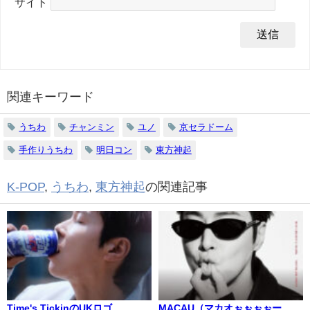
サイト
関連キーワード
うちわ
チャンミン
ユノ
京セラドーム
手作りうちわ
明日コン
東方神起
K-POP
,
うちわ
,
東方神起
の関連記事
Time's TickinのUKロゴ
MACAU（マカオぉぉぉぉー