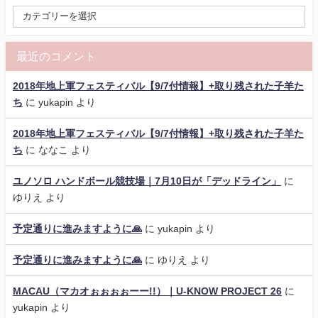
最近のコメント
2018年地上軍フェスティバル【9/7付情報】+取り残された子羊た
ち
に
yukapin
より
2018年地上軍フェスティバル【9/7付情報】+取り残された子羊た
ち
に
ななこ
より
ユノソロ ハンドボール競技場｜7月10日が「デッドライン」
に
ゆりえ
より
予定通りに進みますように🙏
に
yukapin
より
予定通りに進みますように🙏
に
ゆりえ
より
MACAU（マカオぉぉぉぉーー!!）｜U-KNOW PROJECT 26
に
yukapin
より