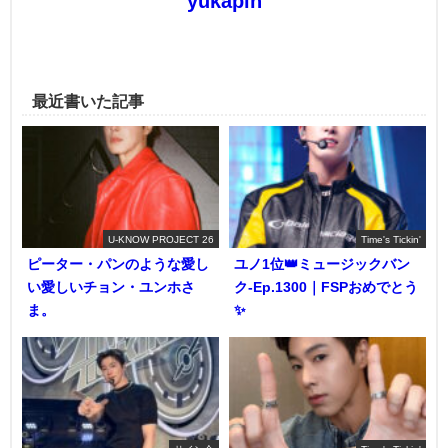
yukapin
最近書いた記事
U-KNOW PROJECT 26
Time's Tickin'
ピーター・パンのような愛し
ユノ1位👑ミュージックバン
い愛しいチョン・ユンホさ
ク-Ep.1300｜FSPおめでとう
ま。
✨️