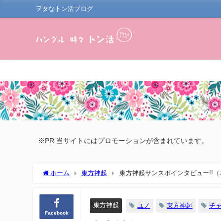
ヲタなトン活ブログ
※PR 当サイトにはプロモーションが含まれています。
ホーム
東方神起
東方神起サンスポインタビュー!!（
東方神起
ユノ
東方神起
チ
Facebook