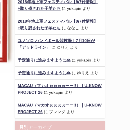
2018年地上軍フェスティバル【9/7付情報】
+取り残された子羊たち
に
yukapin
より
2018年地上軍フェスティバル【9/7付情報】
+取り残された子羊たち
に
ななこ
より
ユノソロ ハンドボール競技場｜7月10日が
「デッドライン」
に
ゆりえ
より
予定通りに進みますように🙏
に
yukapin
より
予定通りに進みますように🙏
に
ゆりえ
より
MACAU（マカオぉぉぉぉーー!!）｜U-KNOW
PROJECT 26
に
yukapin
より
MACAU（マカオぉぉぉぉーー!!）｜U-KNOW
PROJECT 26
に
ブレンダ
より
月別アーカイブ