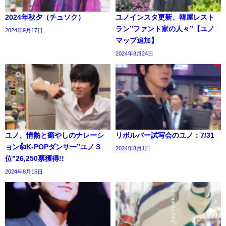
2024年秋夕（チュソク）
ユノインスタ更新、韓屋レスト
ラン”ファント家の人々”【ユノ
2024年9月17日
マップ追加】
2024年8月24日
ユノ、情熱と癒やしのナレーシ
リボルバー試写会のユノ：7/31
ョン👍K-POPダンサー”ユノ３
2024年8月1日
位”26,250票獲得!!
2024年8月15日