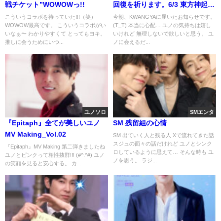
戦チケット”WOWOWっ!!
回復を祈ります。6/3 東方神起
POPUPショップ＆カフェ：レポ
こういうコラボを待っていた!!!（笑）
今朝、KWANGYAに届いたお知らせです。
WOWOW最高です。 こういうコラボがい
(T_T) 本当に心配… ユノの気持ちは嬉し
いなぁ〜 わかりやすくて とってもヨキ。
いけれど 無理しないで欲しいと思う。 ユ
推しに会うためにいつ...
ノに会えるだ...
ユノソロ
SMエンタ
『Epitaph』全てが美しいユノ
SM 残留組の心情
MV Making_Vol.02
SM 出ていく人と残る人 Xで流れてきた話
スジュの面々の話だけれど ユノとシンク
『Epitaph』MV Making 第二弾きましたね
ロしているように思えて… そんな時も ユ
ユノとピンクって相性抜群!!! (#^.^#) ユノ
ノを思う。 ラジ...
の笑顔を見ると安心する。 カ...