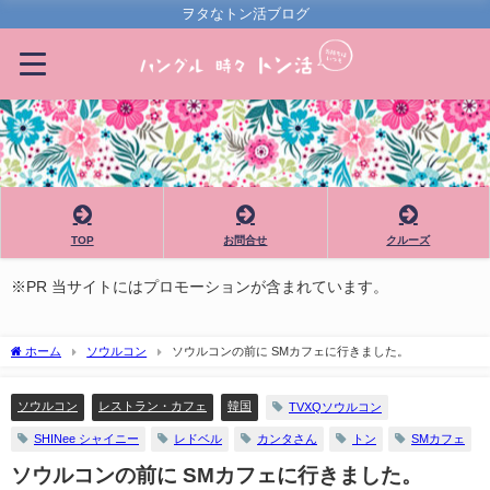
ヲタなトン活ブログ
TOP
お問合せ
クルーズ
※PR 当サイトにはプロモーションが含まれています。
ホーム
ソウルコン
ソウルコンの前に SMカフェに行きました。
ソウルコン
レストラン・カフェ
韓国
TVXQソウルコン
SHINee シャイニー
レドベル
カンタさん
トン
SMカフェ
ソウルコンの前に SMカフェに行きました。