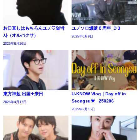
お口直しはもちろんユノ♡얼박
ユノソロ爆誕６周年_D３
사（オルバクサ）
2025年6月9日
2026年6月26日
東方神起 出国✈来日
U-KNOW Vlog｜Day off in
Seongsu☀ _250206
2025年4月17日
2025年2月15日