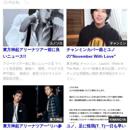
ごいのよね。 「...
ユノソロ
チャンミン
東方神起アリーナツアー前に良
チャンミンカバー曲とユノ
いニュース!!
の”November With Love”
アリーナツアー前に良いニュース👏 イベ
東方神起 チャンミン、Lauvの「Paris In
ント収容規制、解除へ 満席、マスクで大
The Rain」カバー映像を本日公開…ロマン
声可能に 政府が、新型コロナウイルス
チックな雰囲気に期待 東方神起のチャン
感染拡大防...
ミン...
東方神起
KWANGYA
東方神起アリーナツアー”リハ参
ユノ、足に怪我(T_T)一日も早い