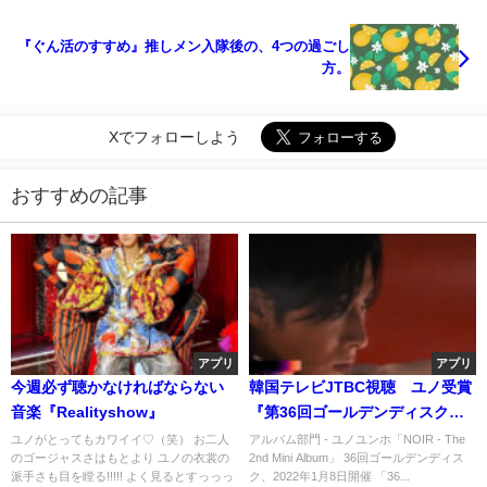
『ぐん活のすすめ』推しメン入隊後の、4つの過ごし
方。
Xでフォローしよう
おすすめの記事
アプリ
アプリ
今週必ず聴かなければならない
韓国テレビJTBC視聴 ユノ受賞
音楽『Realityshow』
『第36回ゴールデンディスク』
1/8
ユノがとってもカワイイ♡（笑） お二人
アルバム部門 - ユノユンホ「NOIR - The
のゴージャスさはもとより ユノの衣裳の
2nd Mini Album」 36回ゴールデンディス
派手さも目を瞠る!!!!! よく見るとすっっっ
ク、2022年1月8日開催 「36...