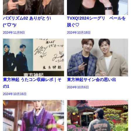
バズリズム02 ありがとう\
TVXQ!2024シーグリ ベールを
(*ˊᗜˋ*)/
脱ぐ♡
2024年11月9日
2024年10月18日
東方神起 うたコン収録レポ｜そ
東方神起サイン会の思い出
の1
2024年10月6日
2024年10月16日