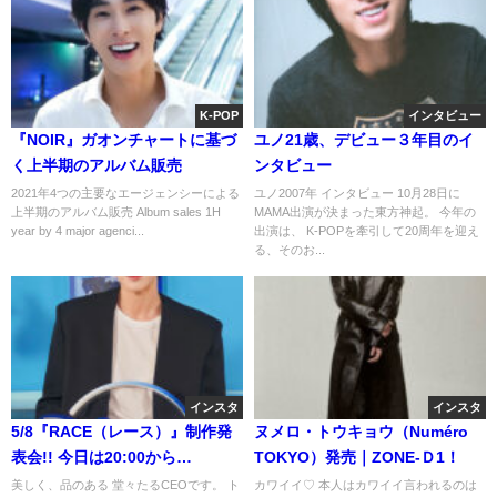
K-POP
インタビュー
『NOIR』ガオンチャートに基づ
ユノ21歳、デビュー３年目のイ
く上半期のアルバム販売
ンタビュー
2021年4つの主要なエージェンシーによる
ユノ2007年 インタビュー 10月28日に
上半期のアルバム販売 Album sales 1H
MAMA出演が決まった東方神起。 今年の
year by 4 major agenci...
出演は、 K-POPを牽引して20周年を迎え
る、そのお...
インスタ
インスタ
5/8『RACE（レース）』制作発
ヌメロ・トウキョウ（Numéro
表会!! 今日は20:00から
TOKYO）発売｜ZONE-Ｄ1！
WORKSHOPスペシャルショー☆
美しく、品のある 堂々たるCEOです。 ト
カワイイ♡ 本人はカワイイ言われるのは