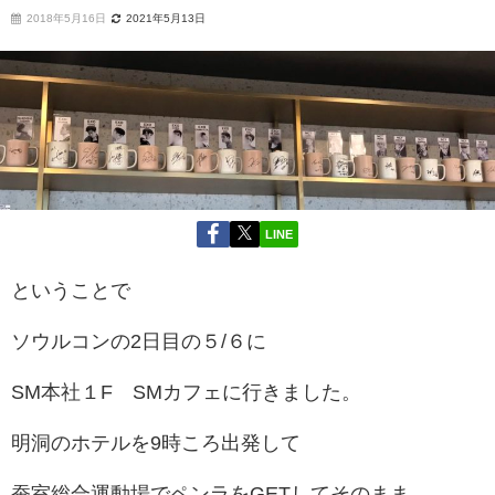
2018年5月16日
2021年5月13日
LINE
ということで
ソウルコンの2日目の５/６に
SM本社１F
SMカフェに行きました。
明洞のホテルを9時ころ出発して
蚕室総合運動場でペンラをGETしてそのまま