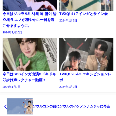
今日はソルラル!! 새해 복 많이 받
TVXQ!１/７インガとサイン会
으세요.ユノが穏やかに一日を過
2024年1月8日
ごせますように。
2024年2月10日
今日はSBSインガ出演!!ドキドキ
TVXQ! 20＆2 エキシビションレ
♡掛け声レクチャー動画!!
ポ
2024年1月7日
2024年1月2日
ソウルコンの前にソウルのイケメンナムジャに再会