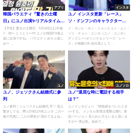
アプリ
インスタ
韓国バラエティ『驚きの土曜
ユノ インスタ更新「レース」
日』にユノ出演✨リアルタイム視
ソ・ドンフンのキャラクターポ
聴方法
スター
【予告】驚きの土曜日 5月20日(土)午後
イ・ヨンヒ・ホン・ジョンヒョン・ムン・
7：30〜 とうとう〜!!!! ユノが韓国TV地上
ソリ・チョン・ユンホ（ユノ・ユンホ）
波に出演ですね。 バラエティ めちゃ楽し
ディズニー+オリジナルシリーズ「レー
み〜 ...
ス」が無敵のK-会社員として...
ユノ
ユノソロ
ユノ、ジェソクさん結婚式に参
ユノ”退屈な時に電話する相手
列
は？”
ユノ参列｜ジェソクさん結婚式 手♡ 恋人
ユノインタビュー 『情熱底をついたとき
繋ぎしてる…😳 LOVELOVEユンホ この一
○○する。 メンタル管理法電撃公開!!』英
枚の写真に 二人の歴史が 現れてるよね...
語バージョン 見られた方もいると思いま
すが〜 実は私、始めて...