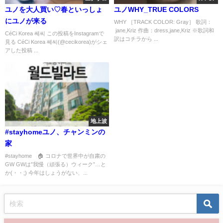
ユノを大人買い♡春といっしょ
ユノWHY_TRUE COLORS
にユノが来る
WHY ［TRACK COLOR: Gray］ 歌詞：
jane,Kriz 作曲：dress,jane,Kriz ※歌詞和
CéCi Korea 쎄씨 この投稿をInstagramで
訳はコチラから ...
見る CéCi Korea 쎄씨(@cecikorea)がシェ
アした投稿 ...
地上波
#stayhomeユノ、チャンミンの
家
#stayhome 🏠 コロナで世界中が自粛の
GW GWは”我慢（頑張る）ウィーク”…と
か(・・;) 今年はしょうがない、...