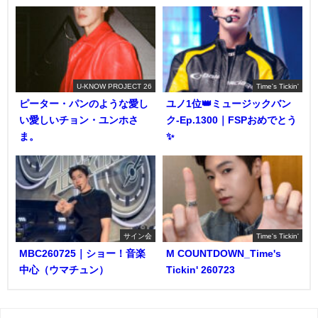
U-KNOW PROJECT 26
Time's Tickin'
ピーター・パンのような愛し
ユノ1位👑ミュージックバン
い愛しいチョン・ユンホさ
ク-Ep.1300｜FSPおめでとう
ま。
✨️
サイン会
Time's Tickin'
MBC260725｜ショー！音楽
M COUNTDOWN_Time's
中心（ウマチュン）
Tickin' 260723