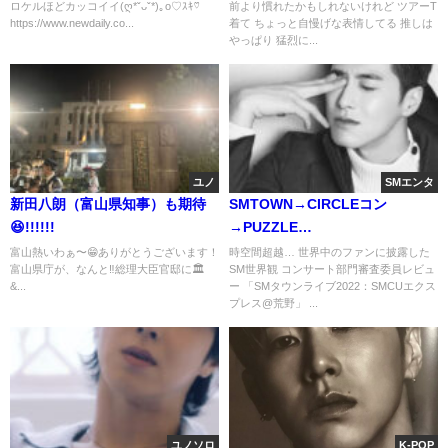
ロケルほどカッコイイ(ღ*ˇᴗˇ*)｡o♡ｽｷ♡
前より慣れたかもしれないけれど ツアーT
彡
https://www.newdaily.co...
着て ちょっと自慢げな表情してる 推しは
やっぱり 猛烈に...
ユノ
SMエンタ
新田八朗（富山県知事）も期待
SMTOWN→CIRCLEコン
😆!!!!!!
→PUZZLE…
富山熱いわぁ〜😁ありがとうございます！
時空間超越… 世界中のファンに披露した
富山県庁が、なんと‼️総理大臣官邸に🏛
SM世界観 コンサート部門審査委員レビュ
&...
ー 「SMタウンライブ2022：SMCUエクス
プレス@荒野」 ...
ユノソロ
K-POP