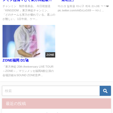
高！
チャンミン 制作発表会。 今日初放送
마스크 일회용 아니구 계속 쓰나봐 ㅋㅋ❤️
「KINGDOM 」東方神起チャンミン、
pic.twitter.com/vlnExLsG69 — 바니 ...
「どのチームも実力が優れている。選ぶの
が難しい」 1日午前、ケー...
ZONE
ZONE福岡 D1🚀
「東方神起 20th Anniversary LIVE TOUR
～ZONE～」マリンメッセ福岡A館公演の
会場詳細＆SOUND ZONE音声...
最近の投稿