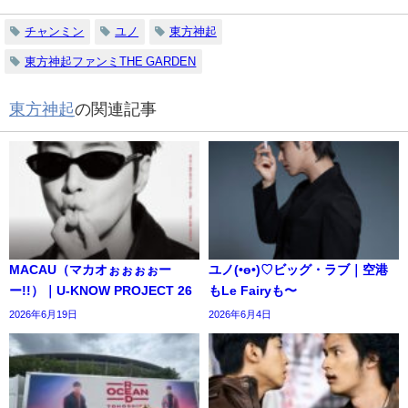
チャンミン
ユノ
東方神起
東方神起ファンミTHE GARDEN
東方神起
の関連記事
MACAU（マカオぉぉぉぉー
ユノ(•ө•)♡ビッグ・ラブ｜空港
ー!!）｜U-KNOW PROJECT 26
もLe Fairyも〜
2026年6月19日
2026年6月4日