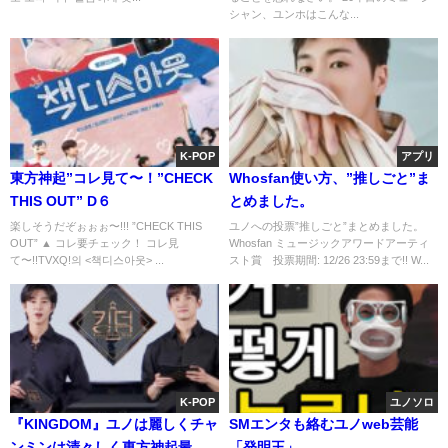
シャン、ユンホはこんな...
K-POP
アプリ
東方神起”コレ見て〜！”CHECK
Whosfan使い方、”推しごと”ま
THIS OUT” D６
とめました。
楽しそうだぞぉぉぉ〜!!! ”CHECK THIS
ユノへの投票”推しごと”まとめました。
OUT” ▲ コレ要チェック！ コレ見
Whosfan ミュージックアワードアーティ
て〜!!TVXQ!의 <책디스아웃> ...
スト賞 投票期間: 12/26 23:59まで!! W...
K-POP
ユノソロ
『KINGDOM』ユノは麗しくチャ
SMエンタも絡むユノweb芸能
ンミンは清々しく東方神起最
「発明王」