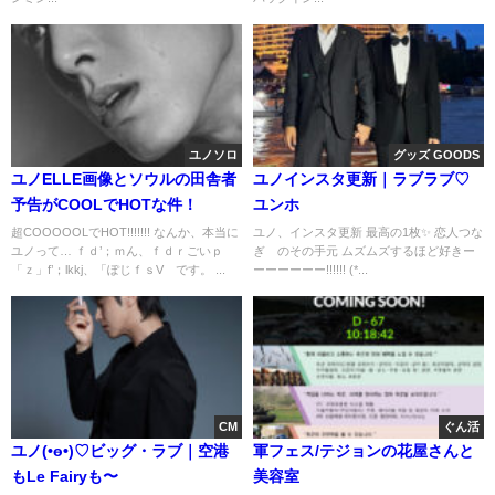
ユノソロ
グッズ GOODS
ユノELLE画像とソウルの田舎者
ユノインスタ更新｜ラブラブ♡
予告がCOOLでHOTな件！
ユンホ
超COOOOOLでHOT!!!!!!! なんか、本当に
ユノ、インスタ更新 最高の1枚✨️ 恋人つな
ユノって… ｆｄ’；ｍん、ｆｄｒごいｐ
ぎ のその手元 ムズムズするほど好きー
「ｚ」f’；lkkj、「ぽじｆｓV です。 ...
ーーーーーー!!!!!! (*...
CM
ぐん活
ユノ(•ө•)♡ビッグ・ラブ｜空港
軍フェス/テジョンの花屋さんと
もLe Fairyも〜
美容室