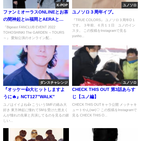
K-POP
ユノソロ
ファンミオーラスONLINEとお茶
ユノソロ３周年イブ。
の間神起とin福岡とAERAと…
『TRUE COLORS』 ユノソロ３周年D１
です。 ３年前、６月１１日 ユノのイン
『Bigeast FANCLUB EVENT 2022
スタ。 この投稿をInstagramで見る
TOHOSHINKI The GARDEN ～TOURS
yunho...
～』 愛知公演のオンライン配...
ダンスチャレンジ
ユノソロ
『オッケー👍大ヒットしますよ
CHECK THIS OUT 第3話あらす
うに🔥』NCT127”WALK”
じ【ユノ編】
ユノはイイよね👍 こういうSMFの絡み大
CHECK THIS OUTキャラ公開 メッチャキ
好き 東方神起に憧れてSMを受けた悠太く
ュートやん(•ө•)♡ この投稿をInstagramで
んが憧れの先輩と共演してるのを見るの嬉
見る CHECK THIS O...
しい...