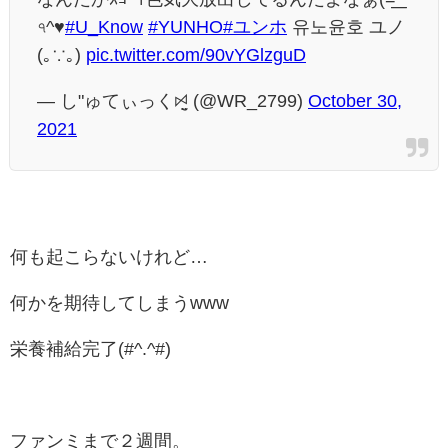
৭^♥︎
#U_Know
#YUNHO
#ユンホ
유노윤호 ユノ
(｡∵｡)
pic.twitter.com/90vYGlzguD
— し"ゅてぃっくꗯ̤̮ (@WR_2799)
October 30,
2021
何も起こらないけれど…
何かを期待してしまうwww
栄養補給完了(#^.^#)
ファンミまで２週間。