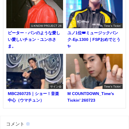
U-KNOW PROJECT 26
Time's Tickin'
ピーター・パンのような愛し
ユノ1位👑ミュージックバン
い愛しいチョン・ユンホさ
ク-Ep.1300｜FSPおめでとう
ま。
✨️
サイン会
Time's Tickin'
MBC260725｜ショー！音楽
M COUNTDOWN_Time's
中心（ウマチュン）
Tickin' 260723
コメント
※