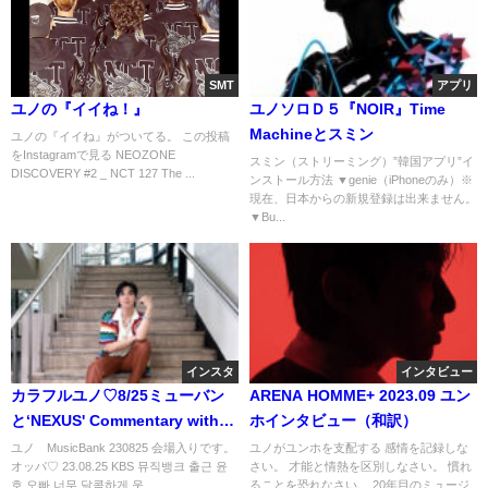
SMT
アプリ
ユノの『イイね！』
ユノソロＤ５『NOIR』Time
Machineとスミン
ユノの『イイね』がついてる。 この投稿
をInstagramで見る NEOZONE
スミン（ストリーミング）”韓国アプリ”イ
DISCOVERY #2 _ NCT 127 The ...
ンストール方法 ▼genie（iPhoneのみ）※
現在、日本からの新規登録は出来ません。
▼Bu...
インスタ
インタビュー
カラフルユノ♡8/25ミューバン
ARENA HOMME+ 2023.09 ユン
と‘NEXUS' Commentary with
ホインタビュー（和訳）
U-KNOW、インスタライブもあ
ユノ MusicBank 230825 会場入りです。
ユノがユンホを支配する 感情を記録しな
オッパ♡ 23.08.25 KBS 뮤직뱅크 출근 윤
さい。 才能と情熱を区別しなさい。 慣れ
りがとう😆
호 오빠 너무 달콤하게 웃...
ることを恐れなさい。 20年目のミュージ