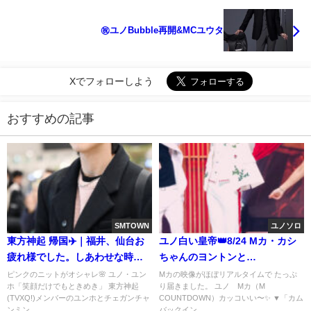
㊗ユノBubble再開&MCユウタ
Xでフォローしよう
おすすめの記事
SMTOWN
ユノソロ
東方神起 帰国✈️｜福井、仙台お
ユノ白い皇帝👑8/24 Mカ・カシ
疲れ様でした。しあわせな時間
ちゃんのヨントンと
をありがとう♡
『RialityShow』ビハインド映像
ピンクのニットがオシャレ🌸 ユノ・ユン
Mカの映像がほぼリアルタイムで たっぷ
ホ「笑顔だけでもときめき」 東方神起
り届きました。 ユノ Mカ（M
#2
(TVXQ!)メンバーのユンホとチェガンチャ
COUNTDOWN）カッコいい〜✨ ▼「カム
ンミン...
バックイン...