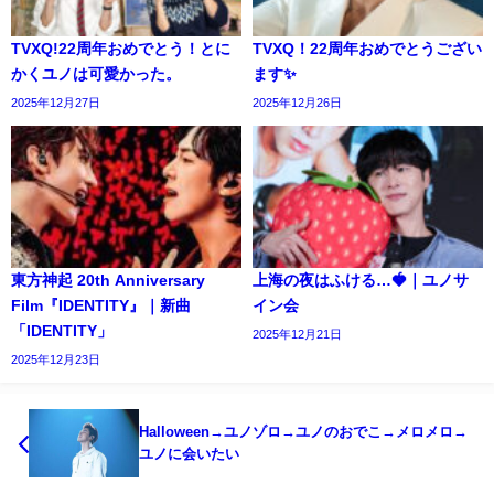
TVXQ!22周年おめでとう！とに
TVXQ！22周年おめでとうござい
かくユノは可愛かった。
ます✨️
2025年12月27日
2025年12月26日
東方神起 20th Anniversary
上海の夜はふける…🍓｜ユノサ
Film『IDENTITY』｜新曲
イン会
「IDENTITY」
2025年12月21日
2025年12月23日
Halloween→ユノゾロ→ユノのおでこ→メロメロ→
ユノに会いたい