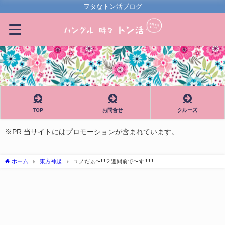
ヲタなトン活ブログ
TOP
お問合せ
クルーズ
※PR 当サイトにはプロモーションが含まれています。
ホーム
東方神起
ユノだぁ〜!!!２週間前で〜す!!!!!!