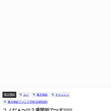
東方神起
ユノ
東方神起
チャンミン
東方神起ファンミTHE GARDEN
ユノだぁ〜!!!２週間前で〜す!!!!!!