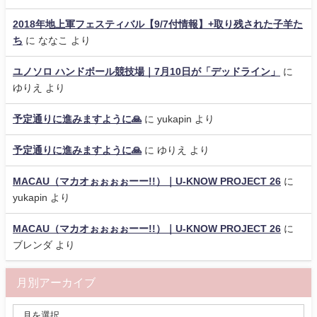
2018年地上軍フェスティバル【9/7付情報】+取り残された子羊た
ち
に
ななこ
より
ユノソロ ハンドボール競技場｜7月10日が「デッドライン」
に
ゆりえ
より
予定通りに進みますように🙏
に
yukapin
より
予定通りに進みますように🙏
に
ゆりえ
より
MACAU（マカオぉぉぉぉーー!!）｜U-KNOW PROJECT 26
に
yukapin
より
MACAU（マカオぉぉぉぉーー!!）｜U-KNOW PROJECT 26
に
ブレンダ
より
月別アーカイブ