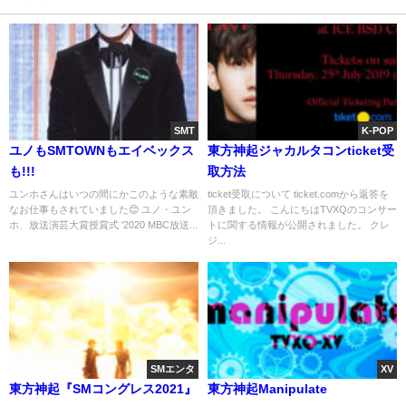
SMT
K-POP
ユノもSMTOWNもエイベックス
東方神起ジャカルタコンticket受
も!!!
取方法
ユンホさんはいつの間にかこのような素敵
ticket受取について ticket.comから返答を
なお仕事もされていました😊 ユノ・ユン
頂きました。 こんにちはTVXQのコンサー
ホ、放送演芸大賞授賞式 '2020 MBC放送...
トに関する情報が公開されました。 クレ
ジ...
SMエンタ
XV
東方神起『SMコングレス2021』
東方神起Manipulate