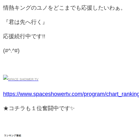
情熱キングのユノをどこまでも応援したいわぁ。
『君は先へ行く』
応援続行中です!!
(#^.^#)
https://www.spaceshowertv.com/program/chart_ranking
★コチラも１位奮闘中です✨