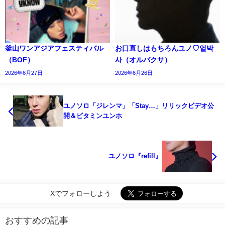
釜山ワンアジアフェスティバル
お口直しはもちろんユノ♡얼박
（BOF）
사（オルバクサ）
2026年6月27日
2026年6月26日
ユノソロ「ジレンマ」「Stay…」リリックビデオ公
開＆ビタミンユンホ
ユノソロ『refill』
Xでフォローしよう
おすすめの記事