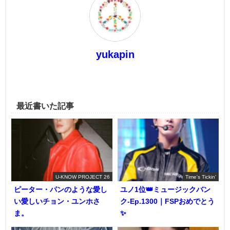
yukapin
最近書いた記事
U-KNOW PROJECT 26
Time's Tickin'
ピーター・パンのような愛し
ユノ1位👑ミュージックバン
い愛しいチョン・ユンホさ
ク-Ep.1300｜FSPおめでとう
ま。
✨️