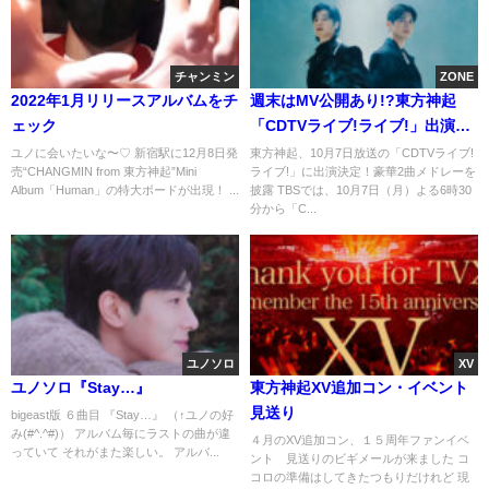
チャンミン
ZONE
2022年1月リリースアルバムをチ
週末はMV公開あり!?東方神起
ェック
「CDTVライブ!ライブ!」出演決
定！
ユノに会いたいな〜♡ 新宿駅に12月8日発
東方神起、10月7日放送の「CDTVライブ!
売“CHANGMIN from 東方神起”Mini
ライブ!」に出演決定！豪華2曲メドレーを
Album「Human」の特大ボードが出現！ ...
披露 TBSでは、10月7日（月）よる6時30
分から「C...
ユノソロ
XV
ユノソロ『Stay…』
東方神起XV追加コン・イベント
見送り
bigeast版 ６曲目 『Stay…』 （↑ユノの好
み(#^.^#)） アルバム毎にラストの曲が違
４月のXV追加コン、１５周年ファンイベ
っていて それがまた楽しい。 アルバ...
ント 見送りのビギメールが来ました コ
コロの準備はしてきたつもりだけれど 現