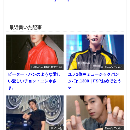
最近書いた記事
U-KNOW PROJECT 26
Time's Tickin'
ピーター・パンのような愛し
ユノ1位👑ミュージックバン
い愛しいチョン・ユンホさ
ク-Ep.1300｜FSPおめでとう
ま。
✨️
サイン会
Time's Tickin'