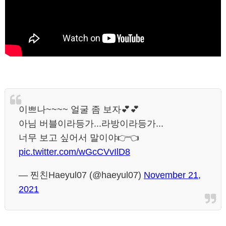
이쁘나~~~~ 얼굴 좀 보자💕💕
아님 버블이라등가...라방이라등가...
너무 보고 싶어서 말이야👉👈
pic.twitter.com/wGcCVvIlD8
— 찐친Haeyul07 (@haeyul07)
November 21,
2021