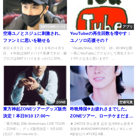
SMTOWNドバイ
アプリ
空港ユノとスジュに刺激され、
YouTubeの再生回数を増やす：
ファンミに思いを馳せる
ユノソロ応援その７
本日４月５日（火） ２０１８年の４月５
『RealityShow』8月7日 18：00 MV公開
日、４年前はSMTドバイ!! 私事ですが…😁
一斉にYouTubeにアクセスして再生スター
ブログはSMTドバイをきっかけにSTA...
ト!!!!! となると思います(*´...
ZONE
空港写真
東方神起ZONEツアーグッズ販売
昨晩帰国✈お疲れさまでした。
決定！本日9/10 17:00〜
ZONEツアー、ローチケまだまだ
エントリー中
「東方神起 20th Anniversary LIVE TOUR
★ 240724 유노윤호 김포 입국#유노윤호 #
～ZONE～」グッズ販売決定！ 9月10日
정윤호 #UKNOW#YUNHO #ユノ #ユンホ
(火)17：00〜mu-mo S...
#동방신기 #TVXQ #東...