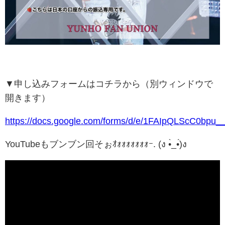
▼申し込みフォームはコチラから（別ウィンドウで
開きます）
https://docs.google.com/forms/d/e/1FAIpQLScC0b
YouTubeもブンブン回そぉｵｫｫｫｫｫｫｫｰ. (ง •̀_•́)ง