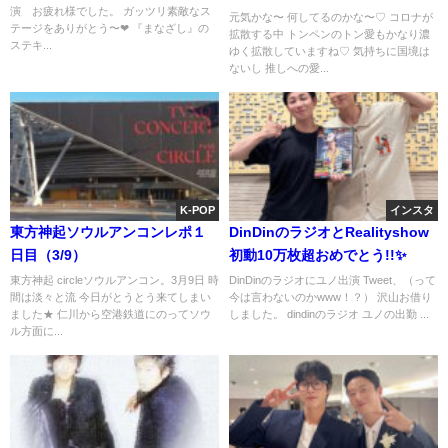
演 お疲れ様でした。 ガッツリ素敵なス
元気かな〜 何してるのかな〜♡ コロナが
テージをありがとう〜❤ 『まなざし』の
拡散する中 トンペンのトン愛もかなり濃
ステキ...
ゆく拡散していますね♡ 気持ちに国境は
ないし 推しへの愛...
K-POP
インスタ
東方神起ソウルアンコンレポ１
DinDinのラジオとRealityshow
日目（3/9）
初動10万枚超おめでとう!!✨
東方神起 circleソウルアンコン。3月9日 時
DinDinのラジオにユノ出演 Tweet、（って
間は淡々と流 今日がとうとう来てしまい
今は言わないのかwww！？） 沢山お借り
ました★ 仁川から空港鉄道にのってソウ
しました。 dindinのラジオ ユノの出勤 ...
ル方面に...