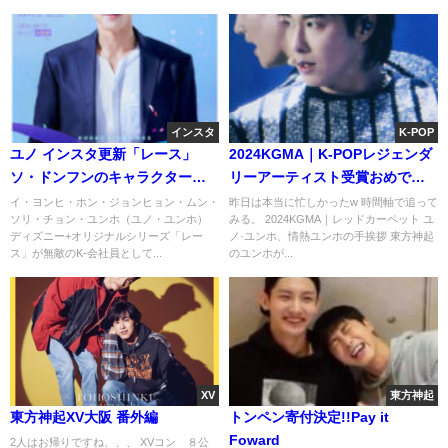
インスタ
K-POP
ユノ インスタ更新「レース」
2024KGMA｜K-POPレジェンダ
ソ・ドンフンのキャラクターポ
リーアーティスト受賞おめでと
スター
う🏆️🎉
イ・ヨンヒ・ホン・ジョンヒョン・ムン・
昨日は本当に忙しかったw 時間軸で追って
ソリ・チョン・ユンホ（ユノ・ユンホ）
みる。 2024KGMA｜レッドカーペット ユ
ディズニー+オリジナルシリーズ「レー
ノ·ユンホ、情熱ユンホの手挨拶 東方神起
ス」が無敵のK-会社員として...
のユンホが...
XV
東方神起
東方神起XV大阪 番外編
トンペン寄付決定!!Pay it
Foward
2人はお帰りですね、、、 XVコン ８公