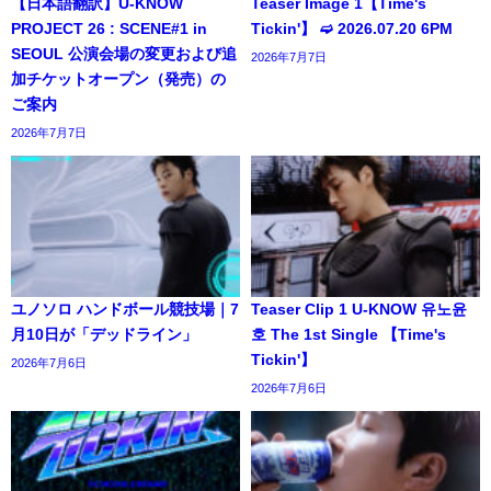
【日本語翻訳】U-KNOW
Teaser Image 1【Time's
PROJECT 26 : SCENE#1 in
Tickin'】 ➫ 2026.07.20 6PM
SEOUL 公演会場の変更および追
2026年7月7日
加チケットオープン（発売）の
ご案内
2026年7月7日
ユノソロ ハンドボール競技場｜7
Teaser Clip 1 U-KNOW 유노윤
月10日が「デッドライン」
호 The 1st Single 【Time's
Tickin'】
2026年7月6日
2026年7月6日