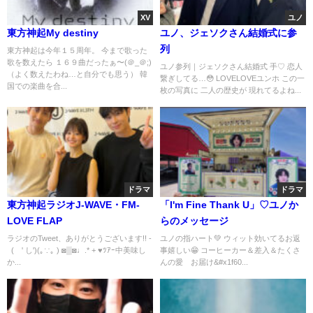
XV
ユノ
東方神起My destiny
ユノ、ジェソクさん結婚式に参
列
東方神起は今年１５周年。 今まで歌った
歌を数えたら １６９曲だったぁ〜(＠_＠;)
ユノ参列｜ジェソクさん結婚式 手♡ 恋人
（よく数えたわね…と自分でも思う） 韓
繋ぎしてる…😳 LOVELOVEユンホ この一
国での楽曲を合...
枚の写真に 二人の歴史が 現れてるよね...
ドラマ
ドラマ
東方神起ラジオJ-WAVE・FM-
「I'm Fine Thank U」♡ユノか
LOVE FLAP
らのメッセージ
ラジオのTweet、ありがとうございます!! -
ユノの指ハート💚 ウィット効いてるお返
︎ ︎ (´' し')(｡∵｡ ) ◙▒◙♩.* + ♥︎ﾂｱｰ中美味し
事嬉しい😁 コーヒーカー＆差入＆たくさ
か...
んの愛 お届け&#x1f60...