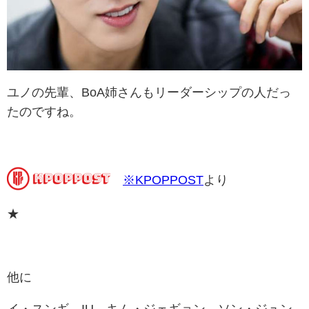
ユノの先輩、BoA姉さんもリーダーシップの人だっ
たのですね。
※KPOPPOST
より
★
他に
イ・スンギ、
IU、キム・ジェギョン、ソン・ジュン