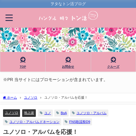
ヲタなトン活ブログ
TOP
お問合せ
クルーズ
※PR 当サイトにはプロモーションが含まれています。
ホーム
ユノソロ
ユノソロ・アルバムを応援！
ユノソロ
地上波
ユノ
BoA
ユノソロ・アルバム
ユノソロ・アルバムドネーション
FNS歌謡祭D9
ユノソロ・アルバムを応援！