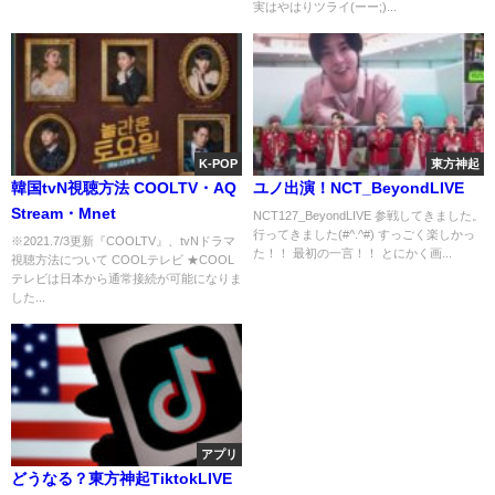
実はやはりツライ(ーー;)...
K-POP
東方神起
韓国tvN視聴方法 COOLTV・AQ
ユノ出演！NCT_BeyondLIVE
Stream・Mnet
NCT127_BeyondLIVE 参戦してきました。
行ってきました(#^.^#) すっごく楽しかっ
※2021.7/3更新『COOLTV』、tvNドラマ
た！！ 最初の一言！！ とにかく画...
視聴方法について COOLテレビ ★COOL
テレビは日本から通常接続が可能になりま
した...
アプリ
どうなる？東方神起TiktokLIVE