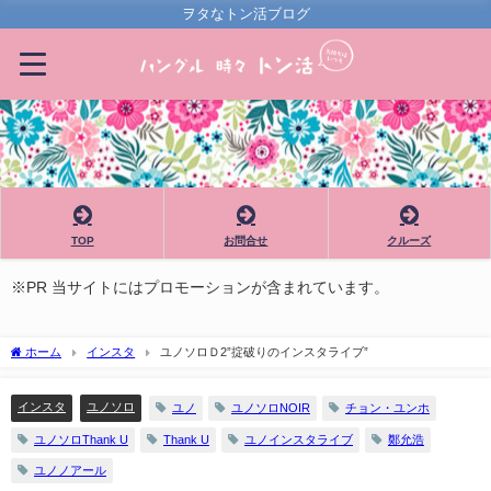
ヲタなトン活ブログ
TOP
お問合せ
クルーズ
※PR 当サイトにはプロモーションが含まれています。
ホーム
インスタ
ユノソロＤ2”掟破りのインスタライブ”
インスタ
ユノソロ
ユノ
ユノソロNOIR
チョン・ユンホ
ユノソロThank U
Thank U
ユノインスタライブ
鄭允浩
ユノノアール