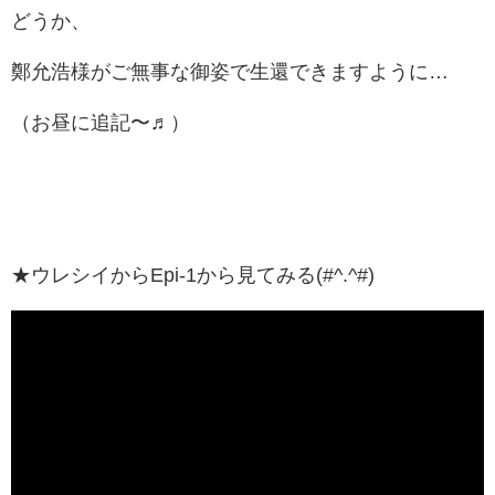
どうか、
鄭允浩
様がご無事な御姿で生還できますように…
（お昼に追記〜♬）
★ウレシイからEpi-1から見てみる(#^.^#)