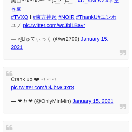
黒目ｷｮﾛｷｮﾛ♡ᴷª꒳ªⁱⁱ(=͟͟͞͞ˆᴘˆ )=͟͟͞͞​ ∵.
#U_KNOW
#유노
윤호
#TVXQ
!
#東方神起
#NOIR
#ThankU
#ユンホ
ユノ
pic.twitter.com/wcJbi1Bavr
— ꗯ̤̮し̈ゅてぃっく (@wr2799)
January 15,
2021
Crank up ❤️ ㅋㅋㅋ
pic.twitter.com/DlJbMCIxrS
— ❤︎ ℎ ❤︎ (@OnlyMinMin)
January 15, 2021