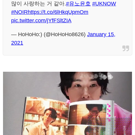
많이 사랑하는 거 같아.
#유노윤호
#UKNOW
#NOIR
https://t.co/6lHkqUpmOm
pic.twitter.com/jYfFSltZIA
— HoHoHo:) (@HoHoHo8626)
January 15,
2021