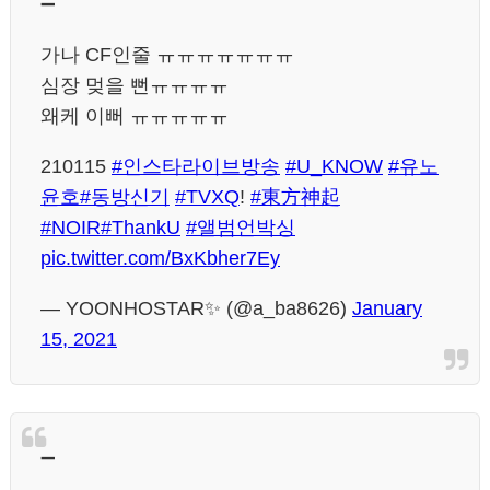
➖
가나 CF인줄 ㅠㅠㅠㅠㅠㅠㅠ
심장 멎을 뻔ㅠㅠㅠㅠ
왜케 이뻐 ㅠㅠㅠㅠㅠ
210115
#인스타라이브방송
#U_KNOW
#유노
윤호
#동방신기
#TVXQ
!
#東方神起
#NOIR
#ThankU
#앨범언박싱
pic.twitter.com/BxKbher7Ey
— YOONHOSTAR✨ (@a_ba8626)
January
15, 2021
➖