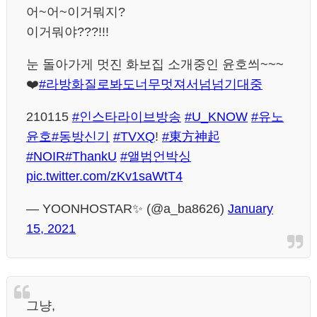
어~어~이거뭐지?
이거뭐야???!!!
눈 돌아가게 멋진 화보집 소개중인 윤호씌~~~
❤️
#라방화질로봐도너무멋져서넘넘기대중
210115
#인스타라이브방송
#U_KNOW
#유노
윤호
#동방신기
#TVXQ
!
#東方神起
#NOIR
#ThankU
#앨범언박싱
pic.twitter.com/zKv1saWtT4
— YOONHOSTAR✨ (@a_ba8626)
January
15, 2021
그냥,