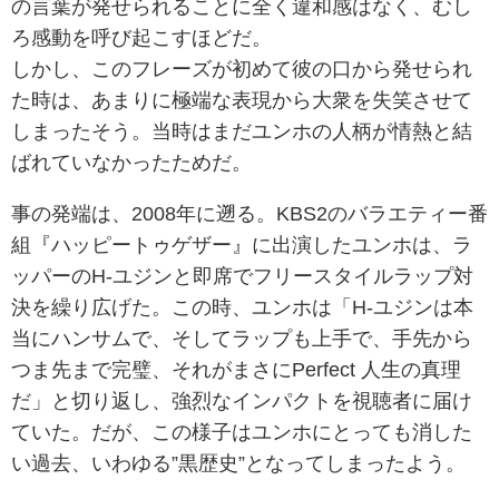
の言葉が発せられることに全く違和感はなく、むし
ろ感動を呼び起こすほどだ。
しかし、このフレーズが初めて彼の口から発せられ
た時は、あまりに極端な表現から大衆を失笑させて
しまったそう。当時はまだユンホの人柄が情熱と結
ばれていなかったためだ。
事の発端は、2008年に遡る。KBS2のバラエティー番
組『ハッピートゥゲザー』に出演したユンホは、ラ
ッパーのH-ユジンと即席でフリースタイルラップ対
決を繰り広げた。この時、ユンホは「H-ユジンは本
当にハンサムで、そしてラップも上手で、手先から
つま先まで完璧、それがまさにPerfect 人生の真理
だ」と切り返し、強烈なインパクトを視聴者に届け
ていた。だが、この様子はユンホにとっても消した
い過去、いわゆる”黒歴史”となってしまったよう。