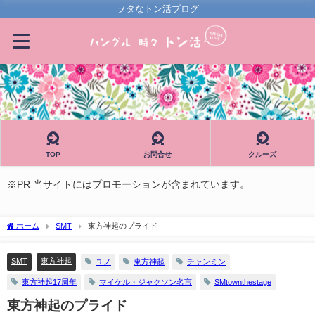
ヲタなトン活ブログ
TOP
お問合せ
クルーズ
※PR 当サイトにはプロモーションが含まれています。
ホーム
SMT
東方神起のプライド
SMT
東方神起
ユノ
東方神起
チャンミン
東方神起17周年
マイケル・ジャクソン名言
SMtownthestage
東方神起のプライド