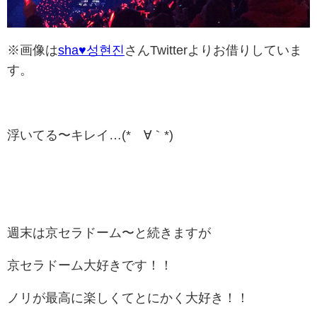
※画像は
sha♥성현진
さんTwitterよりお借りしていま
す。
浮いてる〜キレイ…(*´∀｀*)
週末は京セラドーム〜と続きますが
京セラドーム大好きです！！
ノリが最高に楽しくてとにかく大好き！！