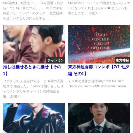
れませんか？❤️
SM関係は、残念なニュースが最近（前か
SM Actist｜ 「パイン:田舎者たち」の ファ
ら！？）特に目につく。。。 昨日の東方
ンになってくれませんか？❤️ とうとうお
神起アリーナツアーのグッズ、 販売延期
出ましです。 俳優チ...
を当日いきなりお知らせする...
チャンミン
東方神起
推しは推せるときに推せ【その
東方神起香港コンレポ【7/7 七夕
1】
編 その1】
ヲタクって 人生かけてる と 今回の天変
▲TOPの画像は台湾lady from Ms Yu^^
地異で 痛感した。 Twitterで知り合った チ
Thank you so much❤ Instagram：miyui...
ャミペンさんが チャンミンの結婚宣言
後、週明け...