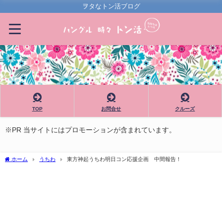
ヲタなトン活ブログ
TOP
お問合せ
クルーズ
※PR 当サイトにはプロモーションが含まれています。
ホーム
うちわ
東方神起うちわ明日コン応援企画 中間報告！