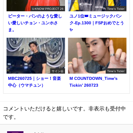
U-KNOW PROJECT 26
Time's Tickin'
ピーター・パンのような愛し
ユノ1位👑ミュージックバン
い愛しいチョン・ユンホさ
ク-Ep.1300｜FSPおめでとう
ま。
✨️
サイン会
Time's Tickin'
MBC260725｜ショー！音楽
M COUNTDOWN_Time's
中心（ウマチュン）
Tickin' 260723
コメントいただけると嬉しいです。非表示も受付中
です。