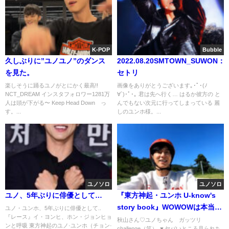
K-POP
Bubble
久しぶりに”ユノユノ”のダンス
2022.08.20SMTOWN_SUWON：
を見た。
セトリ
楽しそうに踊るユノがとにかく最高!!
画像をありがとうございます｡･ﾟ･(ﾉ
NCT_DREAM インスタフォロワー1281万
∀`)･ﾟ･｡ 君は先へ行く… はるか彼方の と
人は頭が下がる〜 Keep Head Down っ
んでもない次元に行ってしまっている 麗
す。...
しのユンホ様。...
ユノソロ
ユノソロ
ユノ、5年ぶりに俳優として…
『東方神起・ユンホ U-know's
story book』WOWOWは本当に
ユノ・ユンホ、5年ぶりに俳優として..
『レース』イ・ヨンヒ、ホン・ジョンヒョ
オモロイらしい😆
秋山さん♡ユノちゃん ガッツリ
ンと呼吸 東方神起のユノ·ユンホ（チョン·
challenge（笑） ▼ヤバいところ見られち