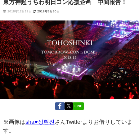
東方神起うちわ明日コン応援企画 中間報告！
2018年12月12日
2019年3月30日
LINE
※画像は
sha♥성현진
さんTwitterよりお借りしていま
す。