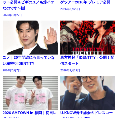
ット公開＆ビギのユノも爆イケ
ゲツアー2018年 プレミア公開
なのです〜🙌
2026年3月22日
2026年3月27日
ユノ｜20年間誰にも言っていな
東方神起「IDENTITY」公開！配
い秘密♡IDENTITY
信スタート
2026年3月7日
2026年2月12日
2026 SMTOWN in 福岡｜初日レ
U-KNOW株主総会のドレスコー