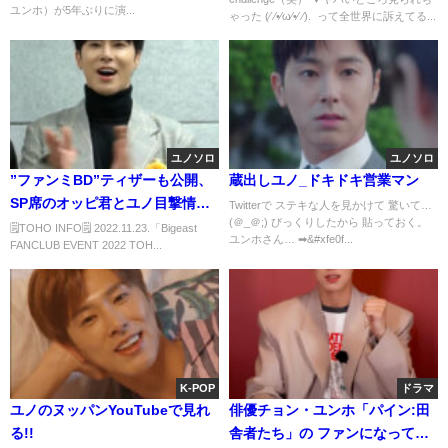
ユンホ）が5年ぶりに演...
ゃった (⁄ ⁄•⁄ω⁄•⁄ ⁄). って全世界に訴えてる...
ユノソロ
ユノソロ
”ファンミBD”ティザーも公開、
蔵出しユノ_ドキドキ営業マン
SP席のオッピ君とユノ目撃情報
Twitterで ステキな人を見かけて 驚いて…
(＠_＠;) びっくりしたから 貼っておく。
第3弾!!
🗒TOHO INFO🗒 2022.11.23.「Bigeast
ユンホさん… ➡&#xfe0f...
FANCLUB EVENT 2022 TOH...
K-POP
ドラマ
ユノのヌッパンYouTubeで見れ
俳優チョン・ユンホ「パイン:田
る!!
舎者たち」の ファンになってく