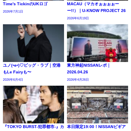
Time's TickinのUKロゴ
MACAU（マカオぉぉぉぉー
ー!!）｜U-KNOW PROJECT 26
2026年7月1日
2026年6月19日
ユノ(•ө•)♡ビッグ・ラブ｜空港
東方神起NISSANレポ｜
もLe Fairyも〜
2026.04.26
2026年6月4日
2026年4月26日
『TOKYO BURST-犯罪都市-』カ
本日限定19:00！NISSANビギア