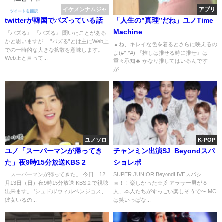
イケメンナムジャ
アプリ
twitterが韓国でバズっている話
「人生の”真理”だね」ユノTime
Machine
『バズる』 『バズる』 聞いたことがある
かと思いますが… ”バズる”とは主にWeb上
▲ね、キレイな色を着るとさらに映えるの
での一時的な大きな拡散を意味します。
よ(#^.^#) 『推しは推せる時に推せ』は
Web上と言って...
重々承知🔥 かなり推してはいるんです
が...
ユノソロ
K-POP
ユノ「スーパーマンが帰ってき
チャンミン出演SJ_Beyondスパ
た」夜9時15分放送KBS 2
ショレポ
「スーパーマンが帰ってきた」 今日 12
SUPER JUNIOR BeyondLIVEスパシ
月13日（日）夜9時15分放送 KBS２で視聴
ョ！！楽しかった☆彡 アラサー男が８
出来ます。 'シュドル'ウィルベンジョス、
人、本人たちがすっごい楽しそうで〜 MC
彼女いるの...
は笑いっぱな...