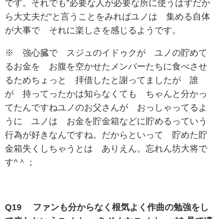
です。それでも”必要な人が必要な所に使うはずだか
ら大丈夫だ”と言うことをみればユノは 集める自体
が大事で それに楽しさを感じるようです。
※ 強心臓で スジュのイドゥクが ユノの貯めて
るお金を お腹を空かせたメンバーたちに食べさせ
るためちょっと 拝借したと謝ってましたが 誰
が 持ってったかは知らなくても ちゃんと分かっ
てたんですねユノのお父さんが おっしゃってるよ
うに ユノは お金を貯金箱などに貯めるっていう
行為が好きなんですね。だからといって 貯めた貯
金箱失くしちゃうとは ありえん。忘れん坊大将で
す^＾；
Q19 ファンも分からなく根気よく作曲の勉強をし