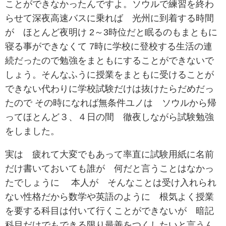
ことができなかったんですよ。ソウルで練習を終わ
らせて深夜高速バスに乗れば 光州に到着する時間
が ほとんど夜明け 2～3時位だと眠るのもまともに
寝る事ができなくて 7時に学校に登校する生活の連
続だったので勉強をまともにすることができないで
しょう。そんなふうに授業をまともに受けることが
できない代わりに学校試験だけは抜けたらだめだっ
たので その時になれば無条件ユノは ソウルから帰
ってほとんど３、４日の間 徹夜しながら試験勉強
をしました。
実は 疲れて大変でもあって率直に試験用紙に名前
だけ書いておいても誰が 何だと言うことはなかっ
たでしょうに 本人が そんなことは受け入れられ
ない性格だから数学や英語のように 根気よく授業
を要する科目は付いて行くことができないが 暗記
科目だけでもできる限り最善をつくしたいと言うん