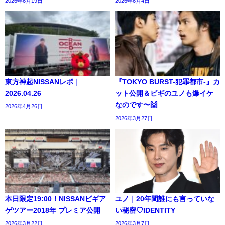
2026年6月19日
2026年6月4日
東方神起NISSANレポ｜
『TOKYO BURST-犯罪都市-』カ
2026.04.26
ット公開＆ビギのユノも爆イケ
なのです〜🙌
2026年4月26日
2026年3月27日
本日限定19:00！NISSANビギア
ユノ｜20年間誰にも言っていな
ゲツアー2018年 プレミア公開
い秘密♡IDENTITY
2026年3月22日
2026年3月7日