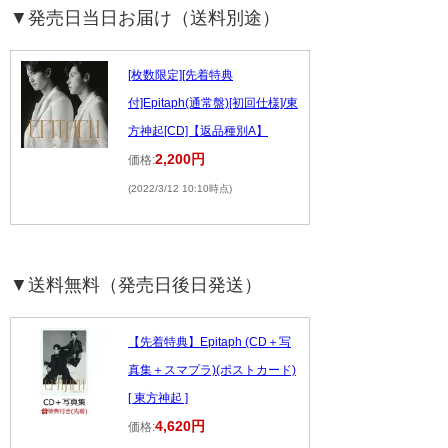
▼発売日当日お届け（送料別途）
[枚数限定][先着特典
付]Epitaph(通常盤)[初回仕様]/東
方神起[CD]【返品種別A】
2,200円
価格:
(2022/3/12 10:10時点)
▼送料無料（発売日後日発送）
【先着特典】Epitaph (CD＋写
真集＋スマプラ)(ポストカード)
[ 東方神起 ]
4,620円
価格: