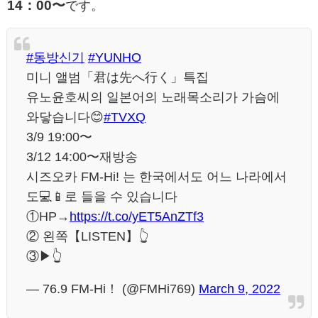
14：00〜
です。
#동방신기
#YUNHO
미니 앨범「君は先へ行く」특집
유노윤호씨의 일본어의 노래목소리가 가슴에
와닿습니다😊
#TVXQ
3/9 19:00〜
3/12 14:00〜재방송
시즈오카 FM-Hi! 는 한국에서도 어느 나라에서
도💻📱로 들을 수 있습니다
①HP→
https://t.co/yET5AnZTf3
② 왼쪽【LISTEN】👆
③▶︎👆
— 76.9 FM-Hi！ (@FMHi769)
March 9, 2022