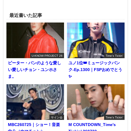
最近書いた記事
U-KNOW PROJECT 26
Time's Tickin'
ピーター・パンのような愛し
ユノ1位👑ミュージックバン
い愛しいチョン・ユンホさ
ク-Ep.1300｜FSPおめでとう
ま。
✨️
サイン会
Time's Tickin'
MBC260725｜ショー！音楽
M COUNTDOWN_Time's