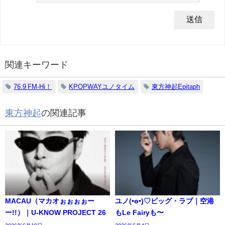
関連キーワード
76.9 FM-Hi！
KPOPWAYユノタイム
東方神起Epitaph
東方神起
の関連記事
MACAU（マカオぉぉぉぉー
ユノ(•ө•)♡ビッグ・ラブ｜空港
ー!!）｜U-KNOW PROJECT 26
もLe Fairyも〜