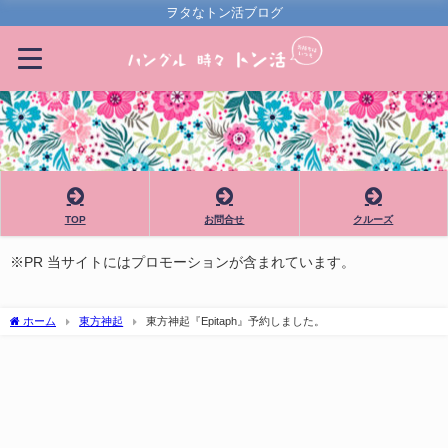
ヲタなトン活ブログ
TOP
お問合せ
クルーズ
※PR 当サイトにはプロモーションが含まれています。
ホーム
東方神起
東方神起『Epitaph』予約しました。