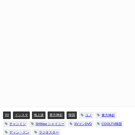
XV
インスタ
地上波
東方神起
韓国
ユノ
東方神起
チャンミン
SHINee シャイニー
XVコンDVD
COOLTV韓国
ディン・ドン
ラジオスター