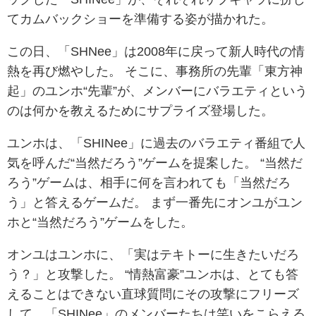
てカムバックショーを準備する姿が描かれた。
この日、「SHNee」は2008年に戻って新人時代の情
熱を再び燃やした。 そこに、事務所の先輩「東方神
起」のユンホ“先輩”が、メンバーにバラエティという
のは何かを教えるためにサプライズ登場した。
ユンホは、「SHINee」に過去のバラエティ番組で人
気を呼んだ“当然だろう”ゲームを提案した。 “当然だ
ろう”ゲームは、相手に何を言われても「当然だろ
う」と答えるゲームだ。 まず一番先にオンユがユン
ホと“当然だろう”ゲームをした。
オンユはユンホに、「実はテキトーに生きたいだろ
う？」と攻撃した。 “情熱富豪”ユンホは、とても答
えることはできない直球質問にその攻撃にフリーズ
して、「SHINee」のメンバーたちは笑いをこらえる