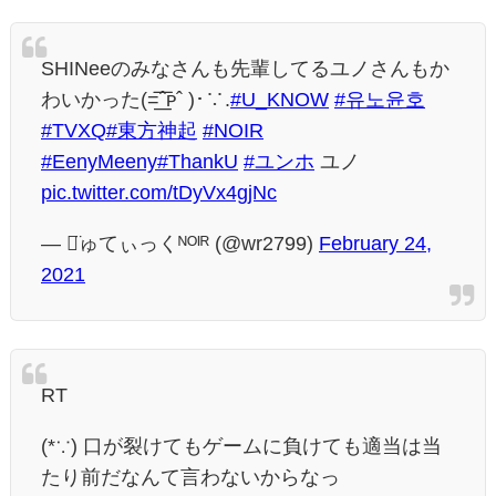
SHINeeのみなさんも先輩してるユノさんもか
わいかった(=͟͟͞͞ˆᴘˆ )･∵.
#U_KNOW
#유노윤호
#TVXQ
#東方神起
#NOIR
#EenyMeeny
#ThankU
#ユンホ
ユノ
pic.twitter.com/tDyVx4gjNc
— し̈ゅてぃっくᴺᴼᴵᴿ (@wr2799)
February 24,
2021
RT
(*∵) 口が裂けてもゲームに負けても適当は当
たり前だなんて言わないからなっ