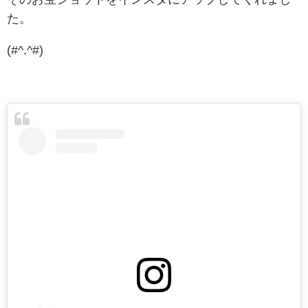
た。
(#^.^#)