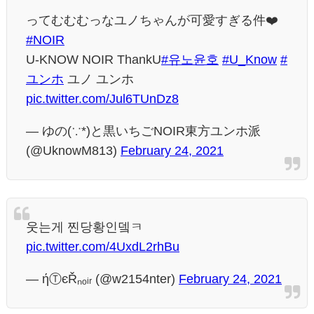
ってむむむっなユノちゃんが可愛すぎる件❤️
#NOIR
U-KNOW NOIR ThankU
#유노윤호
#U_Know
#
ユンホ
ユノ ユンホ
pic.twitter.com/Jul6TUnDz8
— ゆの(∵*)と黒いちごNOIR東方ユンホ派
(@UknowM813)
February 24, 2021
웃는게 찐당황인뎈ㅋ
pic.twitter.com/4UxdL2rhBu
— ήⓉєŘₙₒᵢᵣ (@w2154nter)
February 24, 2021