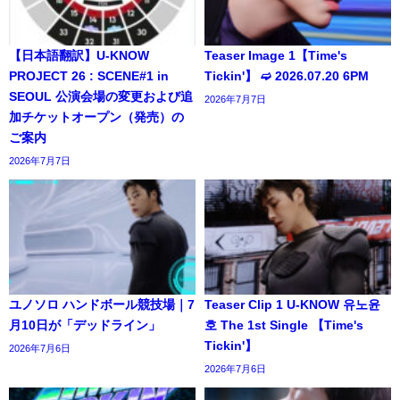
【日本語翻訳】U-KNOW
Teaser Image 1【Time's
PROJECT 26 : SCENE#1 in
Tickin'】 ➫ 2026.07.20 6PM
SEOUL 公演会場の変更および追
2026年7月7日
加チケットオープン（発売）の
ご案内
2026年7月7日
ユノソロ ハンドボール競技場｜7
Teaser Clip 1 U-KNOW 유노윤
月10日が「デッドライン」
호 The 1st Single 【Time's
Tickin'】
2026年7月6日
2026年7月6日