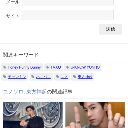
メール
サイト
関連キーワード
Honey Funny Bunny
TVXQ
U-KNOW YUNHO
チャンミン
ハニバニ
ユノ
東方神起
ユノソロ
,
東方神起
の関連記事