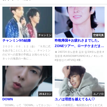
チャンミン
空港写真
チャンミン9/5結婚
昨晩帰国✈お疲れさまでした。
ZONEツアー、ローチケまだまだ
２０２０．０６．１２（金） 『９月に式
をあげることにしました。』 チャンミン
エントリー中
★ 240724 유노윤호 김포 입국#유노윤호 #
のビギへの直筆の手紙は お知らせもなく
정윤호 #UKNOW#YUNHO #ユノ #ユンホ
ネットの海原の一角に ...
#동방신기 #TVXQ #東...
20＆2コン
ユノソロ
DOWN
ユノは理想を越えてるん♡
『DOWN』って 『DOWN』ってカッコい
『ユノの発明王』 毎回笑わせてくれて火