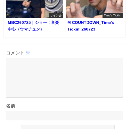
サイン会
Time's Tickin'
MBC260725｜ショー！音楽
M COUNTDOWN_Time's
中心（ウマチュン）
Tickin' 260723
コメント
※
名前