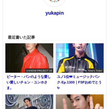
yukapin
最近書いた記事
U-KNOW PROJECT 26
Time's Tickin'
ピーター・パンのような愛し
ユノ1位👑ミュージックバン
い愛しいチョン・ユンホさ
ク-Ep.1300｜FSPおめでとう
ま。
✨️