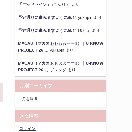
「デッドライン」
に
ゆりえ
より
予定通りに進みますように🙏
に
yukapin
より
予定通りに進みますように🙏
に
ゆりえ
より
MACAU（マカオぉぉぉぉーー!!）｜U-KNOW
PROJECT 26
に
yukapin
より
MACAU（マカオぉぉぉぉーー!!）｜U-KNOW
PROJECT 26
に
ブレンダ
より
月別アーカイブ
メタ情報
ログイン