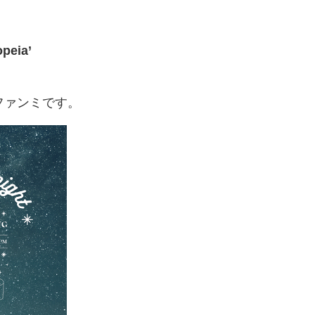
opeia’
ファンミです。