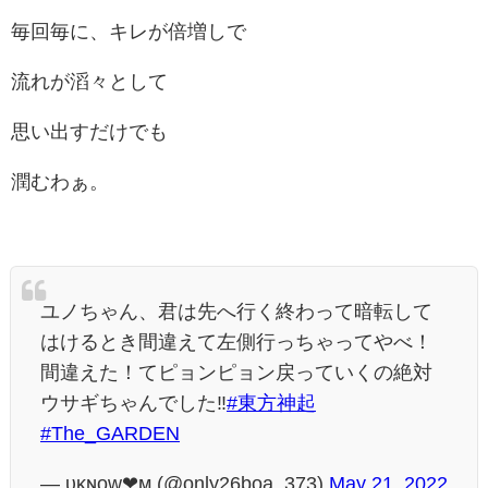
毎回毎に、キレが倍増しで
流れが滔々として
思い出すだけでも
潤むわぁ。
ユノちゃん、君は先へ行く終わって暗転して
はけるとき間違えて左側行っちゃってやべ！
間違えた！てピョンピョン戻っていくの絶対
ウサギちゃんでした‼️
#東方神起
#The_GARDEN
— ᴜᴋɴᴏᴡ❤︎ᴍ (@only26boa_373)
May 21, 2022