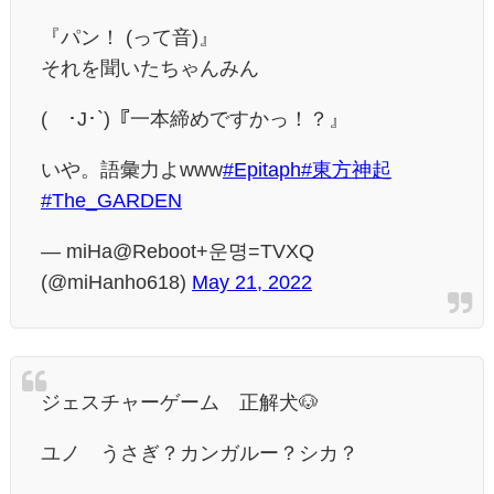
『パン！ (って音)』
それを聞いたちゃんみん
(´･J･`)『一本締めですかっ！？』
いや。語彙力よwww
#Epitaph
#東方神起
#The_GARDEN
— miHa@Reboot+운명=TVXQ
(@miHanho618)
May 21, 2022
ジェスチャーゲーム 正解犬🐶
ユノ うさぎ？カンガルー？シカ？