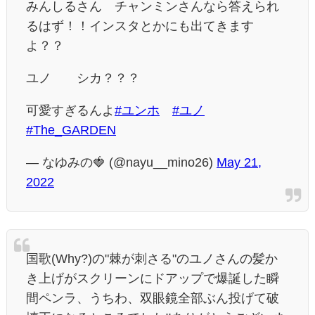
みんしるさん チャンミンさんなら答えられ
るはず！！インスタとかにも出てきます
よ？？
ユノ シカ？？？
可愛すぎるんよ
#ユンホ
#ユノ
#The_GARDEN
— なゆみの🍓 (@nayu__mino26)
May 21,
2022
国歌(Why?)の"棘が刺さる"のユノさんの髪か
き上げがスクリーンにドアップで爆誕した瞬
間ペンラ、うちわ、双眼鏡全部ぶん投げて破