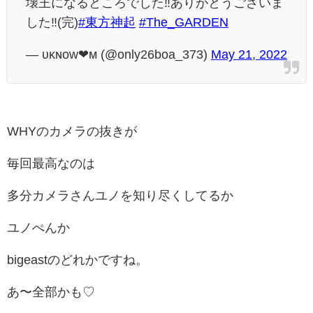
壊王になるところでした‼️ありがとうございま
した‼️(完)
#東方神起
#The_GARDEN
— ᴜᴋɴᴏᴡ❤︎ᴍ (@only26boa_373)
May 21, 2022
WHYのカメラの抜きが
毎回最高なのは
多分カメラさんユノを知り尽くしてるか
ユノぺんか
bigeastのどれかですね。
あ〜全部かも♡