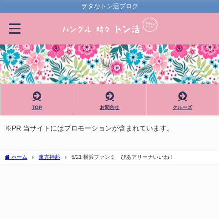
ヲタなトン活ブログ
TOP
お問合せ
クルーズ
※PR 当サイトにはプロモーションが含まれています。
ホーム
東方神起
5/21 横浜ファンミ ぴあアリーナいいね！