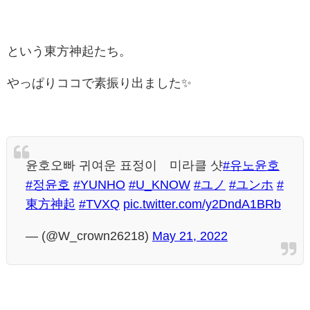
という東方神起たち。
やっぱりココで素振り出ました✨
윤호오빠 귀여운 표정이 미라클 샷
#유노윤호
#정윤호
#YUNHO
#U_KNOW
#ユノ
#ユンホ
#
東方神起
#TVXQ
pic.twitter.com/y2DndA1BRb
— (@W_crown26218)
May 21, 2022