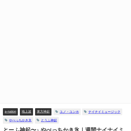
a-nation
地上波
東方神起
ユノ・ユンホ
ナイナイミュージック
やべっちかき氷
とうふ神起
とーふ神起〜♪ やべっちかき氷｜週間ナイナイミ