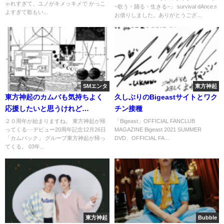
ゃれすぎて、ユノがキメッキメで かっこ
~歌う・踊る・生きる~」 survival dAnce♬
よすぎて歌もい...
お借りしました。ありがとうござ...
SMエンタ
東方神起
東方神起のカムバも気持ちよく
久しぶりのBigeastサイトとワク
応援したいと思うけれど…
チン接種
２０周年が始まりますね。 東方神起が帰
「Bigeast」OFFICIAL FANCLUB
ってくる···デビュー20周年記念12月26日
MAGAZINE Bigeast 2021 SUMMER
「カムバック」 グループ東方神起が帰っ
DVD、OFFICIAL FA...
てくる。 03年...
東方神起
Bubble