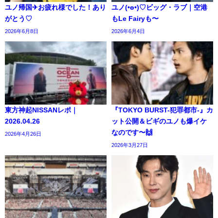
ユノ帰国✈お疲れ様でした！あり
ユノ(•ө•)♡ビッグ・ラブ｜空港
がとう♡
もLe Fairyも〜
2026年6月8日
2026年6月4日
東方神起NISSANレポ｜
『TOKYO BURST-犯罪都市-』カ
2026.04.26
ット公開＆ビギのユノも爆イケ
なのです〜🙌
2026年4月26日
2026年3月27日