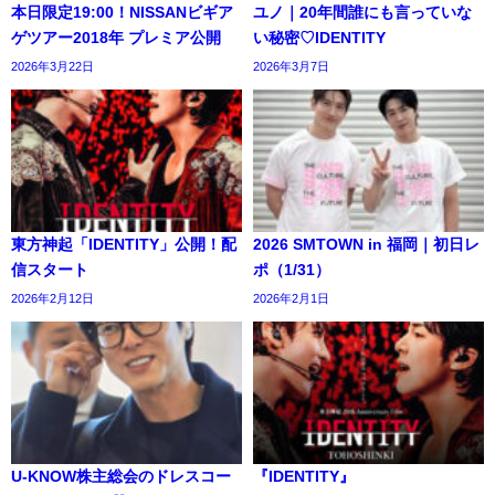
本日限定19:00！NISSANビギア
ユノ｜20年間誰にも言っていな
ゲツアー2018年 プレミア公開
い秘密♡IDENTITY
2026年3月22日
2026年3月7日
東方神起「IDENTITY」公開！配
2026 SMTOWN in 福岡｜初日レ
信スタート
ポ（1/31）
2026年2月12日
2026年2月1日
U-KNOW株主総会のドレスコー
『IDENTITY』