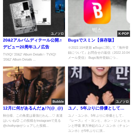
ユノソロ
K-POP
20&2アルバムディテール公開♬
Bugsでスミン【保存版】
デビュー20周年ユノ広告
※2022.10/4更新 ●Bugsに関して『海外登
録について』お問合せの返信（2022.10.04
TVXQ! ‘20&2’ Album Details✨ TVXQ!
メール受信） Bugs海外登録につ...
‘20&2’ Album Details ...
Bubble
ユノソロ
12月に何があるんだぁ!?(@_@)
ユノ、5年ぶりに俳優として…
秋仕様、この角度は最強だわん…♡ 友達
ユノ・ユンホ、5年ぶりに俳優として..
はいいね😊 この投稿をInstagramで見る
『レース』イ・ヨンヒ、ホン・ジョンヒョ
@choihyojeがシェアした投稿...
ンと呼吸 東方神起のユノ·ユンホ（チョン·
ユンホ）が5年ぶりに演...