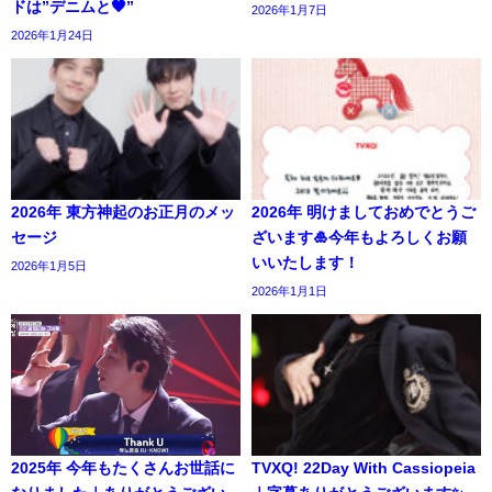
ドは”デニムと🖤”
2026年1月7日
2026年1月24日
2026年 東方神起のお正月のメッ
2026年 明けましておめでとうご
セージ
ざいます🎍今年もよろしくお願
いいたします！
2026年1月5日
2026年1月1日
2025年 今年もたくさんお世話に
TVXQ! 22Day With Cassiopeia