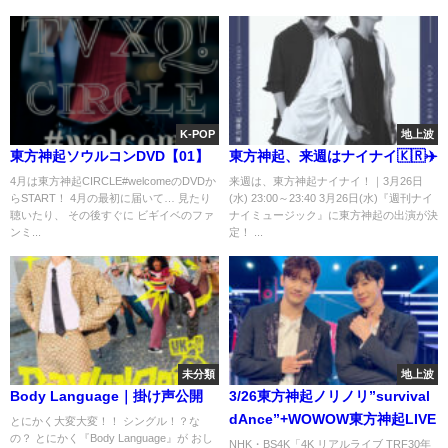
K-POP
地上波
東方神起ソウルコンDVD【01】
東方神起、来週はナイナイ🇰🇷✈️
4月は東方神起CIRCLE#welcomeのDVDか
来週は、東方神起ナイナイ！｜3月26日
らSTART！ 4月の最初に届いて… 見たり
(水) 23:00～23:40 3月26日(水)『週刊ナイ
聴いたり、 その後すぐに ビギイベのファ
ナイミュージック』に東方神起の出演が決
ンミ...
定！ ...
未分類
地上波
Body Language｜掛け声公開
3/26東方神起ノリノリ”survival
dAnce”+WOWOW東方神起LIVE
とにかく大変大変！！ シングル！？な
の？ とにかく『Body Language』が おし
NHK・BS4K「4K リアルライブ TRF30年