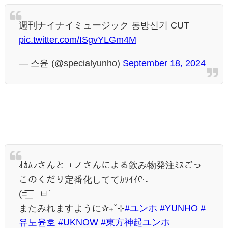
週刊ナイナイミュージック 동방신기 CUT
pic.twitter.com/ISgvYLGm4M
— 스윤 (@specialyunho)
September 18, 2024
ｵｶﾑﾗさんとユノさんによる飲み物発注ﾐｽごっ
このくだり定番化しててｶﾜｲｲᡣ·˖
(=͟͟͞͞ ´ㅂ`
またみれますように✰₊˚⊹
#ユンホ
#YUNHO
#
유노윤호
#UKNOW
#東方神起ユンホ