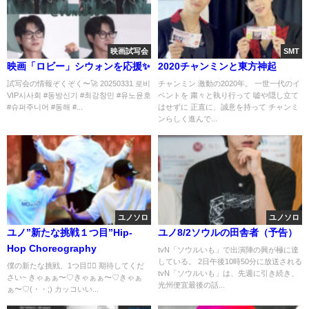
映画試写会
SMT
映画「ロビー」シウォンを応援✨️
2020チャンミンと東方神起
試写会の情報ぞくぞく〜🚀 20250331 로비
チャンミン 激動の2020年。 一世一代のイ
VIP시사회 #동방신기 #최강창민 #유노윤호
ベントを 粛々と執り行って 嘘や隠し立て
#슈퍼주니어 #동해 #...
はせずに 正直に、誠意を持って チャンミ
ンらしく進んで...
ユノソロ
ユノソロ
ユノ”新たな挑戦１つ目”Hip-
ユノ8/2ソウルの田舎者（予告）
Hop Choreography
tvN「ソウルいも」で出演陣の興が極に達
している。 2日午後10時50分に放送される
僕の新たな挑戦、1つ目👍🏻 期待してくだ
tvN「ソウルいも」は、先週に引き続き、
さい~ きゃぁぁ〜♡きゃぁぁ〜♡きゃぁ
光州便宜最後の話...
ぁ〜♡(・・;) カッコいい...