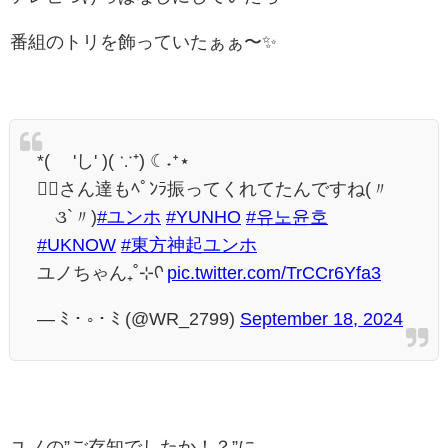
番組のトリを飾っていたぁぁ〜✨️
*( ´'し' )( ∵⁺) ☾˖ᐩ⋆
さん達もﾍﾟﾝﾗ振ってくれてたんですね(〃
´૩`〃)
#ユンホ
#YUNHO
#유노윤호
#UKNOW
#東方神起ユンホ
ユノちゃん₊˚⊹ᡣ
pic.twitter.com/TrCCr6Yfa3
— ﾐ・◦・ﾐ (@WR_2799)
September 18, 2024
ユノの”ご存知でしたか！？”に