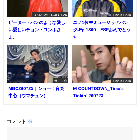
U-KNOW PROJECT 26
Time's Tickin'
ピーター・パンのような愛し
ユノ1位👑ミュージックバン
い愛しいチョン・ユンホさ
ク-Ep.1300｜FSPおめでとう
ま。
✨️
サイン会
Time's Tickin'
MBC260725｜ショー！音楽
M COUNTDOWN_Time's
中心（ウマチュン）
Tickin' 260723
コメント
※