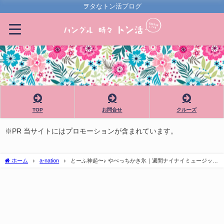
ヲタなトン活ブログ
TOP
お問合せ
クルーズ
※PR 当サイトにはプロモーションが含まれています。
ホーム
a-nation
とーふ神起〜♪ やべっちかき氷｜週間ナイナイミュージッ
ク!!