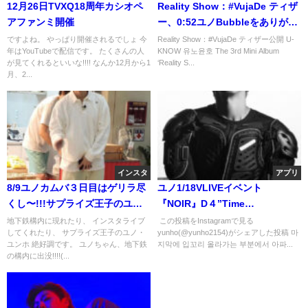
12月26日TVXQ18周年カシオペ
Reality Show：#VujaDe ティザ
アファンミ開催
ー、0:52ユノBubbleをありがと
う♡
ですよね。 やっぱり開催されるでしょ 今
Reality Show：#VujaDe ティザー公開 U-
年はYouTubeで配信です。 たくさんの人
KNOW 유노윤호 The 3rd Mini Album
が見てくれるといいな!!!! なんか12月から1
‘Reality S...
月、2...
インスタ
アプリ
8/9ユノカムバ３日目はゲリラ尽
ユノ1/18VLIVEイベント
くし〜!!!サプライズ王子のユノ
『NOIR』D４”Time
ちゃんです。
Machine”Teaser公開
地下鉄構内に現れたり、 インスタライブ
この投稿をInstagramで見る
してくれたり、 サプライズ王子のユノ・
yunho(@yunho2154)がシェアした投稿 마
ユンホ 絶好調です。 ユノちゃん、地下鉄
지막에 입꼬리 올라가는 부분에서 아파...
の構内に出没!!!!(...