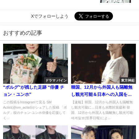
Xでフォローしよう
おすすめの記事
ドラマ パイン
東方神起
“ボルグ”が残した足跡 “俳優 チ
韓国、12月から外国人も隔離無
ョン・ユンホ”
し観光可能＆日本への入国を認
める
この投稿をInstagramで見る SM
【速報】韓国、12月から外国人も隔離無
Actist(@sm_actist)がシェアした投稿 「ボ
し観光可能に…日本も水際対策緩和 韓
ルグ」役のチョン·ユンホ俳優を応援して
国、12月から外国人も隔離無し観光可能
く...
세계일보(世界日報)によ...