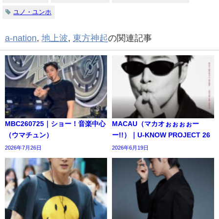
ユノ・ユンホ
a-nation
,
地上波
,
東方神起
の関連記事
MBC260725｜ショー！音楽中心
MACAU（マカオぉぉぉぉー
（ウマチュン）
ー!!）｜U-KNOW PROJECT 26
2026年7月26日
2026年6月19日