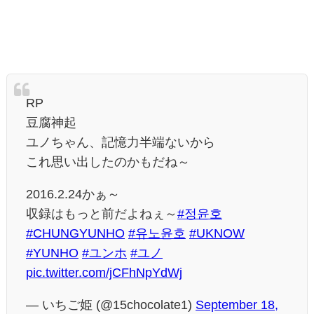
RP
豆腐神起
ユノちゃん、記憶力半端ないから
これ思い出したのかもだね～
2016.2.24かぁ～
収録はもっと前だよねぇ～
#정윤호
#CHUNGYUNHO
#유노윤호
#UKNOW
#YUNHO
#ユンホ
#ユノ
pic.twitter.com/jCFhNpYdWj
— いちご姫 (@15chocolate1)
September 18,