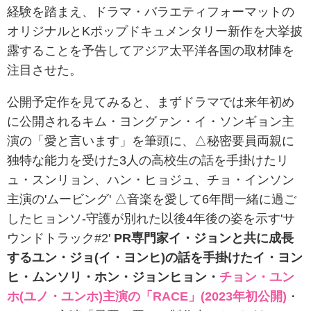
経験を踏まえ、ドラマ・バラエティフォーマットの
オリジナルとKポップドキュメンタリー新作を大挙披
露することを予告してアジア太平洋各国の取材陣を
注目させた。
公開予定作を見てみると、まずドラマでは来年初め
に公開されるキム・ヨングァン・イ・ソンギョン主
演の「愛と言います」を筆頭に、△秘密要員両親に
独特な能力を受けた3人の高校生の話を手掛けたリ
ュ・スンリョン、ハン・ヒョジュ、チョ・インソン
主演の'ムービング' △音楽を愛して6年間一緒に過ご
したヒョンソ-守護が別れた以後4年後の姿を示す'サ
ウンドトラック#2'
PR専門家イ・ジョンと共に成長
するユン・ジョ(イ・ヨンヒ)の話を手掛けたイ・ヨン
ヒ・ムンソリ・ホン・ジョンヒョン・
チョン・ユン
ホ(ユノ・ユンホ)主演の「RACE」(2023年初公開)
・