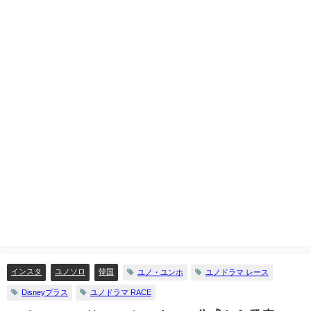
インスタ
ユノソロ
韓国
ユノ・ユンホ
ユノドラマ レース
Disneyプラス
ユノドラマ RACE