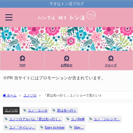
ヲタなトン活ブログ
TOP
お問合せ
クルーズ
※PR 当サイトにはプロモーションが含まれています。
ホーム
ユノソロ
『君は先へ行く』ユノショーで見たい♬
ユノソロ
ユノ・ユンホ
君は先へ行く
ユノソロアルバム『君は先へ行く』
ユノRefill
ユノ「ジレンマ」
ユノ「サイレン」
Easy to know
Stay…