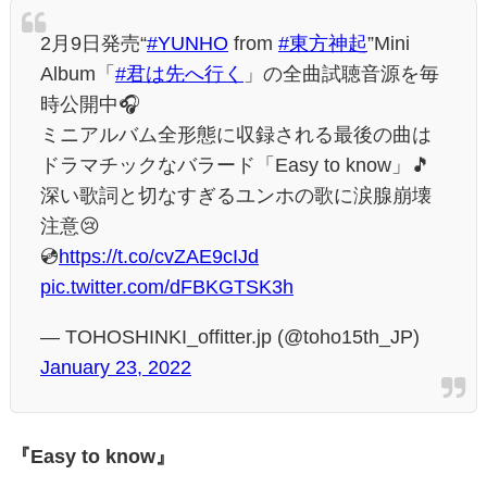
2月9日発売“
#YUNHO
from
#東方神起
”Mini
Album「
#君は先へ行く
」の全曲試聴音源を毎
時公開中🎧
ミニアルバム全形態に収録される最後の曲は
ドラマチックなバラード「Easy to know」🎵
深い歌詞と切なすぎるユンホの歌に涙腺崩壊
注意😢
💿
https://t.co/cvZAE9cIJd
pic.twitter.com/dFBKGTSK3h
— TOHOSHINKI_offitter.jp (@toho15th_JP)
January 23, 2022
『Easy to know』