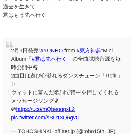
過去を生きて
君はもう先へ行く
2月9日発売“
#YUNHO
from
#東方神起
”Mini
Album「
#君は先へ行く
」の全曲試聴音源を毎
時公開中🎧
2曲目は遊び心溢れるダンスチューン「Refill」
✨
ウィットに富んだ歌詞で背中を押してくれる
メッセージソング🎵
💿
https://t.co/mQbeoqpxL2
pic.twitter.com/sSU13Q6gvC
— TOHOSHINKI_offitter.jp (@toho15th_JP)