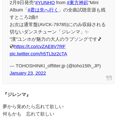
2月9日発売“
#YUNHO
from
#東方神起
”Mini
Album「
#君は先へ行く
」の全曲試聴音源も残
すところ2曲‼️
お次は通常盤(AVCK-79785)にのみ収録される
切ないダンスチューン「ジレンマ」✨
"漢"ユンホが魅力の大人のラブソングです🎵
💿
https://t.co/cvZAE8V7RF
pic.twitter.com/h5TLbz2cTA
— TOHOSHINKI_offitter.jp (@toho15th_JP)
January 23, 2022
『ジレンマ』
夢から覚めたら忘れて欲しい
何もかも 忘れて欲しい