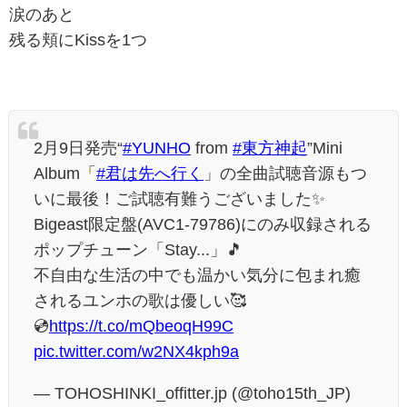
涙のあと
残る頬にKissを1つ
2月9日発売“
#YUNHO
from
#東方神起
”Mini
Album「
#君は先へ行く
」の全曲試聴音源もつ
いに最後！ご試聴有難うございました✨
Bigeast限定盤(AVC1-79786)にのみ収録される
ポップチューン「Stay...」🎵
不自由な生活の中でも温かい気分に包まれ癒
されるユンホの歌は優しい🥰
💿
https://t.co/mQbeoqH99C
pic.twitter.com/w2NX4kph9a
— TOHOSHINKI_offitter.jp (@toho15th_JP)