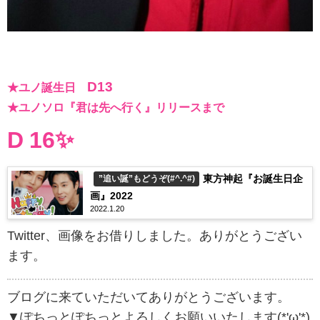
D13
★ユノ誕生日
★ユノソロ『君は先へ行く』リリースまで
D 16✨
東方神起『お誕生日企
”追い誕”もどうぞ(#^.^#)
画』2022
2022.1.20
Twitter、画像をお借りしました。ありがとうござい
ます。
ブログに来ていただいてありがとうございます。
▼ぽちっとぽちっとよろしくお願いいたします(*'ω'*)