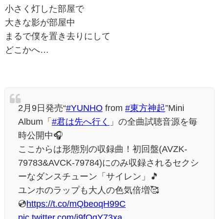
小さく灯した部屋で
大きな影が部屋中
まるで僕を置き去りにして
どこかへ…
2月9日発売“
#YUNHO
from
#東方神起
”Mini
Album「
#君は先へ行く
」の全曲試聴音源を毎
時公開中🎧
ここからは形態別の収録曲！初回盤(AVZK-
79783&AVCK-79784)にのみ収録されるセクシ
ーなダンスチューン「サイレン」🎵
ユンホのラップも大人の色気倍増🥰
💿
https://t.co/mQbeoqH99C
pic.twitter.com/i9fQqY73xa