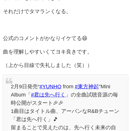
それだけでタマランくなる。
公式のコメントがかなりイケてる😆
曲を理解しやすいくてヨキ良きです。
（上から目線で失礼しました（笑））
2月9日発売“
#YUNHO
from
#東方神起
”Mini
Album「
#君は先へ行く
」の全曲試聴音源の毎
時公開がスタート🎉🎉
1曲目はタイトル曲、アーバンなR&Bチューン
「君は先へ行く」🎵
留まることで見えたのは、先へ行く未来の自