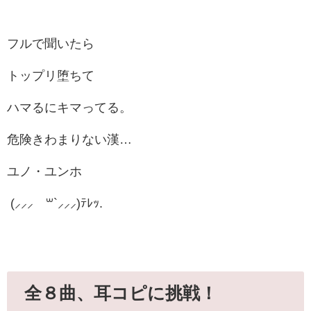
フルで聞いたら
トップリ堕ちて
ハマるにキマってる。
危険きわまりない漢…
ユノ・ユンホ
(⸝⸝⸝´꒳`⸝⸝⸝)ﾃﾚｯ.
全８曲、耳コピに挑戦！