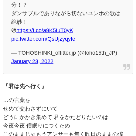
分！？
ダンサブルでありながら切ないユンホの歌は
絶妙！
💿
https://t.co/a9K5tuT0yK
pic.twitter.com/QsUjzyqyfe
— TOHOSHINKI_offitter.jp (@toho15th_JP)
January 23, 2022
『君は先へ行く』
…の言葉を
せめて交わさずにいて
どうにかかき集めて 君をかたどりたいのは
今夜今夜 僕眠りにつくため
このままじゃもうアンサーも無く昨日のままの僕