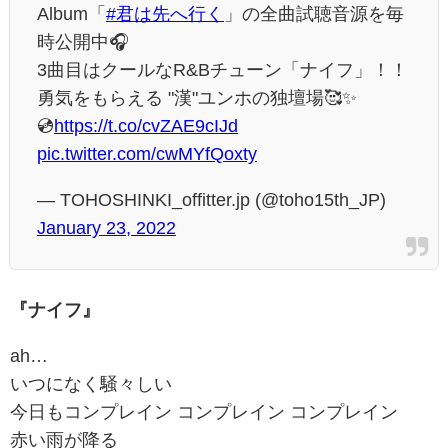
Album「
#君は先へ行く
」の全曲試聴音源を毎
時公開中🎧
3曲目はクールなR&Bチューン「ナイフ」！！
勇気をもらえる "漢"ユンホの独壇場🥰✨
💿
https://t.co/cvZAE9cIJd
pic.twitter.com/cwMYfQoxty
— TOHOSHINKI_offitter.jp (@toho15th_JP)
January 23, 2022
『ナイフ』
ah…
いつになく騒々しい
今日もコンプレ
イン
コンプレ
イン
コンプレイン
赤い雨が降る