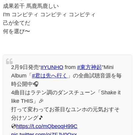
成果若干 馬鹿馬鹿しい
I'm コンピティ コンピティ コンピティ
己が全てだ
何を選び〜
2月9日発売“
#YUNHO
from
#東方神起
”Mini
Album「
#君は先へ行く
」の全曲試聴音源を毎
時公開中🎧
4曲目はラテン調のダンスチューン「Shake it
like THIS」🎉
打って変わってお茶目なユンホの元気おすそ
分けソング🎵
💿
https://t.co/mQbeoqH99C
pic.twitter.com/oiZFJV0Oxx