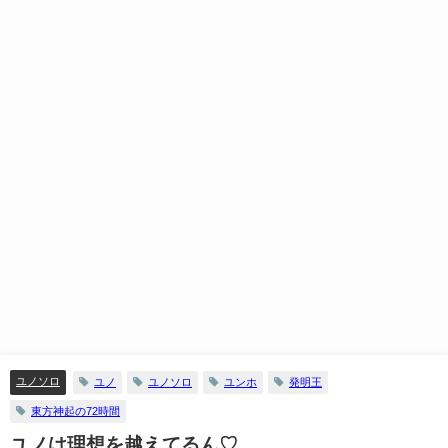
ユノソロ
ユノ
ユノソロ
ユンホ
発明王
東方神起の72時間
ユノは理想を越えてるん♡