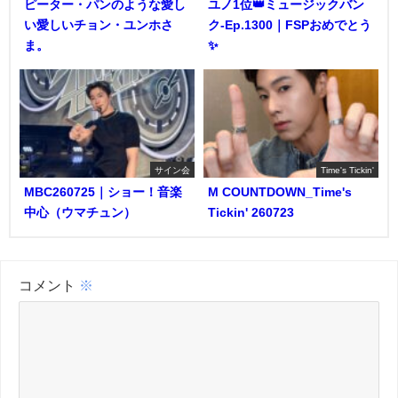
ピーター・パンのような愛し
ユノ1位👑ミュージックバン
い愛しいチョン・ユンホさ
ク-Ep.1300｜FSPおめでとう
ま。
✨️
サイン会
Time's Tickin'
MBC260725｜ショー！音楽
M COUNTDOWN_Time's
中心（ウマチュン）
Tickin' 260723
コメント
※