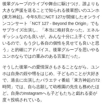
後輩グループのライブや舞台に駆けつけ、誰よりも
大きな声援を送ることで知られる後輩想いのユンホ
(東方神起)。今年5月にNCT 127が開催したオンライ
ンコンサート「NCT 127 - Beyond the Origin」でも
サプライズ出演し、「本当に格好良かった。エネル
ギッシュなのも良いが、みんな十分に上手くできて
いるので、もう少し各自の個性を見せても良いと思
う」と的確にアドバイス。後輩グループを思いやる
ユンホならではの重みのある言葉だった。
そうした後輩への愛情深さもさることながら、ユン
ホは自身の姪や甥をはじめ、子どものことが大好き
で、過去に出演したバラエティ番組「東方神起の72
時間」では、自ら志願して幼稚園の先生も務めたほ
ど。自身のInstagramへも子どもたちと戯れる姿が
度々投稿されている。