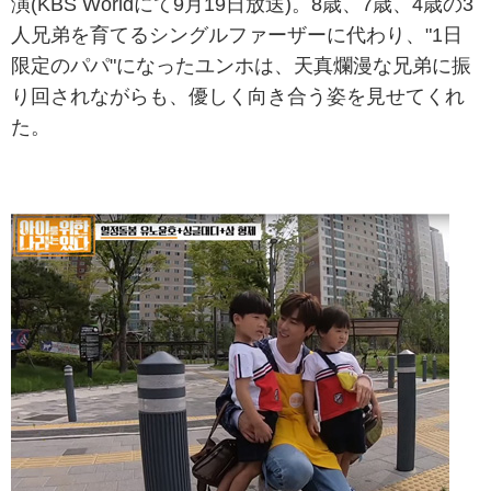
演(KBS Worldにて9月19日放送)。8歳、7歳、4歳の3
人兄弟を育てるシングルファーザーに代わり、"1日
限定のパパ"になったユンホは、天真爛漫な兄弟に振
り回されながらも、優しく向き合う姿を見せてくれ
た。