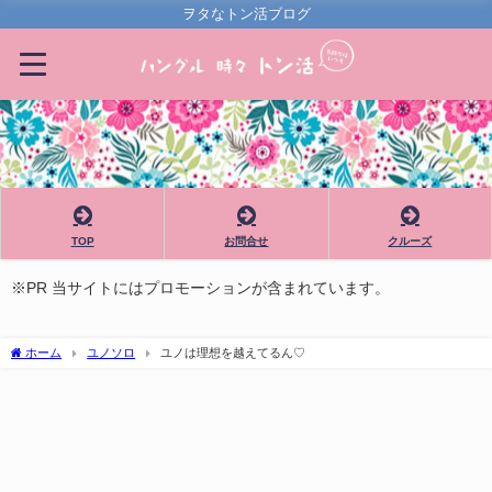
ヲタなトン活ブログ
TOP
お問合せ
クルーズ
※PR 当サイトにはプロモーションが含まれています。
ホーム
ユノソロ
ユノは理想を越えてるん♡