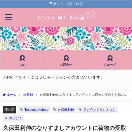
ヲタなトン活ブログ
TOP
お問合せ
クルーズ
※PR 当サイトにはプロモーションが含まれています。
ホーム
未分類
久保田利伸のなりすましアカウントに荷物の受取をお願いさ
れた件
未分類
Tosinobu Kubota
久保田利伸
アカウントなりすまし
マイアミ
久保田利伸のなりすましアカウントに荷物の受取