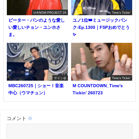
U-KNOW PROJECT 26
Time's Tickin'
ピーター・パンのような愛し
ユノ1位👑ミュージックバン
い愛しいチョン・ユンホさ
ク-Ep.1300｜FSPおめでとう
ま。
✨️
サイン会
Time's Tickin'
MBC260725｜ショー！音楽
M COUNTDOWN_Time's
中心（ウマチュン）
Tickin' 260723
コメント
※