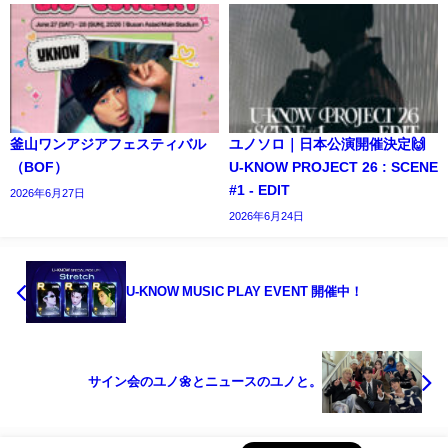
釜山ワンアジアフェスティバル
ユノソロ｜日本公演開催決定🙌
（BOF）
U-KNOW PROJECT 26 : SCENE
#1 - EDIT
2026年6月27日
2026年6月24日
U-KNOW MUSIC PLAY EVENT 開催中！
サイン会のユノ🌼とニュースのユノと。