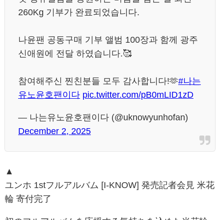
260Kg 기부가 완료되었습니다.
나윤팬 공동구매 기부 앨범 100장과 함께 광주
신애원에 전달 하였습니다.🥰
참여해주신 찐친분들 모두 감사합니다!🫶
#나는
유노윤호팬이다
pic.twitter.com/pB0mLID1zD
— 나는유노윤호팬이다 (@uknowyunhofan)
December 2, 2025
▲
ユンホ 1stフルアルバム [I-KNOW] 発売記者会見 米花
輪 寄付完了