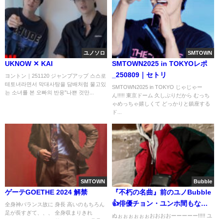
ユノソロ
SMTOWN
UKNOW ✕ KAI
SMTOWN2025 in TOKYOレポ
_250809｜セトリ
ヨントン｜251120 ジャンプアップ 스스로
테토녀라면서 막대사탕을 담배처럼 물고있
SMTOWN2025 in TOKYO じゃじゃー
는 소녀를 본 오빠의 반응"나쁜 것만...
ん!!!!! 東京ドーム 久しぶりだから むっち
ゃめっちゃ嬉しくて どっかりと鎮座する
ド...
SMTOWN
Bubble
ゲーテGOETHE 2024 解禁
『不朽の名曲』前のユノBubble
👍俳優チョン・ユンホ間もなく
全身神バランス故に 身長 高いのもちろん
足が長すぎて、、、 全身収まりきれ
始動!!
ぬぉぉぉぉぉぉおおおおーーーーー!!!!! ユ