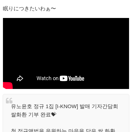
眠りにつきたいわぁ〜
유노윤호 정규 1집 [I-KNOW] 발매 기자간담회
쌀화환 기부 완료💝
첫 정규앨범을 응원하는 마음을 담은 쌀 화환