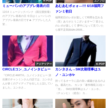
K-POP
ユノソロ
ミューバンのアプグレ発表の日
あむあむポォォ---!!! 6/18福岡フ
ァンミ初日
12/14 ミュージックバンク（国立競技場）
のアプグレ発表の日 今日はミューバンの
福岡初日のレポが楽しくて時間を忘れる
アプグレ発表の日です🔥 アプグレした人
（笑）ありがとうございます〜♡ 皆さん
皆...
のレポが楽しくて 夢中になって見ていた
ら寝不足気味&#x1f606...
アジアツアー
K-POP
CIRCLEコン_ユノインタビュー
カンタさん→SM次期理事はユ
ノ・ユンホ✨
『CIRCLE-#WITH』ユノインタビュー 演
出家のチャンミンさんの話では、ユンホさ
持ってるオーラに品の良い威厳があるのよ
んが多くのアイディアを出したと話してい
ね。最高だわ。 カンタ「著作権収入1位＝
ました。ユンホさ...
「光」、SM次期理事はユノ・ユンホ」
（チョンヒ）（総合） カ...