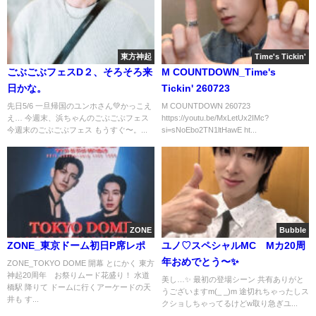
東方神起
Time's Tickin'
ごぶごぶフェスD２、そろそろ来
M COUNTDOWN_Time's
日かな。
Tickin' 260723
先日5/6 一旦帰国のユンホさん💚かっこえ
M COUNTDOWN 260723
え… 今週末、浜ちゃんのごぶごぶフェス
https://youtu.be/MxLetUx2IMc?
今週末のごぶごぶフェス もうすぐ〜。...
si=sNoEbo2TN1ltHawE ht...
ZONE
Bubble
ZONE_東京ドーム初日P席レポ
ユノ♡スペシャルMC Mカ20周
年おめでとう〜✨
ZONE_TOKYO DOME 開幕 とにかく 東方
神起20周年 お祭りムード花盛り！ 水道
美し…✨ 最初の登場シーン 共有ありがと
橋駅 降りて ドームに行くアーケードの天
うございますm(_ _)m 途切れちゃったしス
井も す...
クショしちゃってるけどw取り急ぎユ...