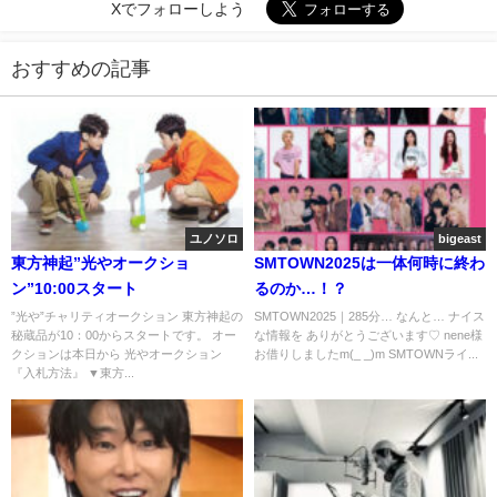
Xでフォローしよう
おすすめの記事
ユノソロ
bigeast
東方神起”光やオークショ
SMTOWN2025は一体何時に終わ
ン”10:00スタート
るのか…！？
”光や”チャリティオークション 東方神起の
SMTOWN2025｜285分… なんと… ナイス
秘蔵品が10：00からスタートです。 オー
な情報を ありがとうございます♡ nene様
クションは本日から 光やオークション
お借りしましたm(_ _)m SMTOWNライ...
『入札方法』 ▼東方...