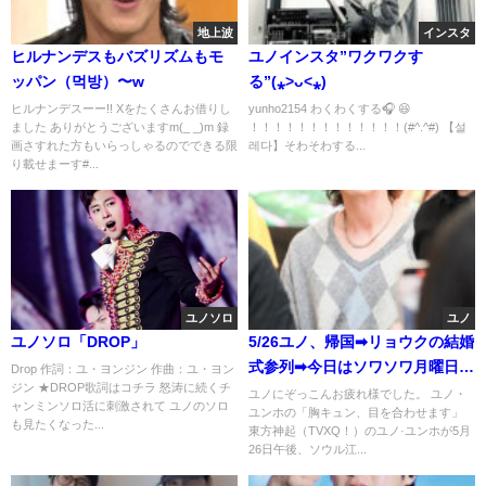
地上波
インスタ
ヒルナンデスもバズリズムもモ
ユノインスタ”ワクワクす
ッパン（먹방）〜w
る”(⁎˃ᴗ˂⁎)
ヒルナンデスーー!! Xをたくさんお借りし
yunho2154 わくわくする🎧 😆
ました ありがとうございますm(_ _)m 録
！！！！！！！！！！！！！(#^.^#) 【설
画さすれた方もいらっしゃるのでできる限
레다】そわそわする...
り載せまーす#...
ユノソロ
ユノ
ユノソロ「DROP」
5/26ユノ、帰国➡リョウクの結婚
式参列➡今日はソワソワ月曜日
Drop 作詞：ユ・ヨンジン 作曲：ユ・ヨン
ジン ★DROP歌詞はコチラ 怒涛に続くチ
『THE DANCE DAY』待ち遠し
ユノにぞっこんお疲れ様でした。 ユノ・
ャンミンソロ活に刺激されて ユノのソロ
ユンホの「胸キュン、目を合わせます」
い♡
も見たくなった...
東方神起（TVXQ！）のユノ·ユンホが5月
26日午後、ソウル江...