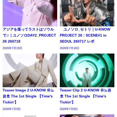
アジアを巡ってラストはソウル
ユノソロ_セトリ｜U-KNOW
で♫｜ユノソロDAY2_PROJECT
PROJECT 26 : SCENE#1 in
26 260718
SEOUL 260717 レポ
2026年7月19日
2026年7月18日
Teaser Image 2 U-KNOW 유노
Teaser Clip 2 U-KNOW 유노윤
윤호 The 1st Single 【Time's
호 The 1st Single 【Time's
Tickin'】
Tickin'】
2026年7月9日
2026年7月8日