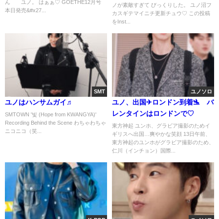
ん ユノ。 はぁぁ♡ GOETHE12月号
ノが素敵すぎて びっくりした。 ユノ沼フ
本日発売&#x27...
カスギテマイニチ更新チュウ♡ この投稿
をInst...
SMT
ユノソロ
ユノはハンサムガイ♬
ユノ、出国✈ロンドン到着🛬 バ
レンタインはロンドンで♡
SMTOWN '빛 (Hope from KWANGYA)'
Recording Behind the Scene わちゃわちゃ
東方神起 ユンホ、グラビア撮影のためイ
ニコニコ（笑...
ギリスへ出国…爽やかな笑顔 13日午前、
東方神起のユンホがグラビア撮影のため、
仁川（インチョン）国際...