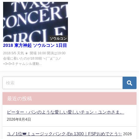
ソウルコン
2018 東方神起 ソウルコン 1日目
2018.5/5 天気 ☀️ 開場 16:00 開演は19:00
会場に着いたのが18:00前ヽ(￣д￣;)ノ
=3=3=3 チャムシル運動...
最近の投稿
ピーター・パンのような愛しい愛しいチョン・ユンホさま。
2026年8月4日
ユノ1位👑ミュージックバンク-Ep.1300｜FSPおめでとう✨️
2026