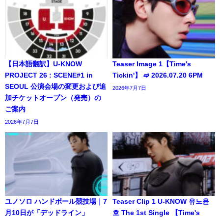
【日本語翻訳】U-KNOW
Teaser Image 1【Time's
PROJECT 26 : SCENE#1 in
Tickin'】 ➫ 2026.07.20 6PM
SEOUL 公演会場の変更および追
2026年7月7日
加チケットオープン（発売）の
ご案内
2026年7月7日
ユノソロ ハンドボール競技場｜7
Teaser Clip 1 U-KNOW 유노윤
月10日が「デッドライン」
호 The 1st Single 【Time's