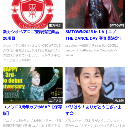
東方神起
SMTOWN
新カシオペアロゴ登録指定商品
SMTOWN2025 in LA｜ユノ
20項目
THE DANCE DAY 審査員決定！
カシオペアの新しいロゴ U-KNOWROUS
psychoぉ〜最高♡ Rising Sun 250511
のロゴが登録された６月 指定商品20項目
smtown in LARising Sun Omg today’s
の登録がされていました。 何かステキな
visua...
コトが起こる前触れ...
ユノソロ
地上波
ユノソロ3周年カプホMAP【保存
バリはや！ありがとうございま
版】
す😊
『ユノソロ3周年カプホ全国ツアー』47都
バリはやッ 共有ありがとうございます！
道府県54箇所で開催 ユノソロ３周年を日
朝からユノとチャンミン見れて嬉しい！あ