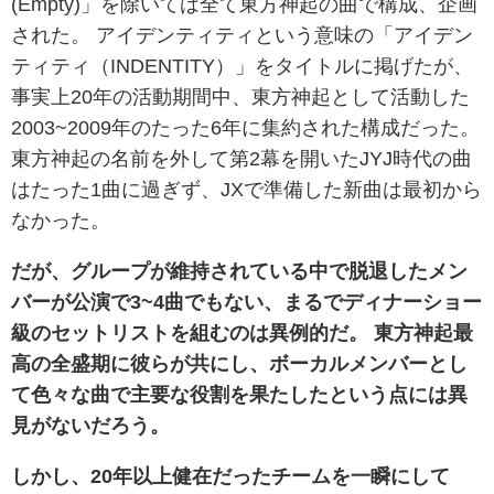
(Empty)」を除いては全て東方神起の曲で構成、企画
された。 アイデンティティという意味の「アイデン
ティティ（INDENTITY）」をタイトルに掲げたが、
事実上20年の活動期間中、東方神起として活動した
2003~2009年のたった6年に集約された構成だった。
東方神起の名前を外して第2幕を開いたJYJ時代の曲
はたった1曲に過ぎず、JXで準備した新曲は最初から
なかった。
だが、グループが維持されている中で脱退したメン
バーが公演で3~4曲でもない、まるでディナーショー
級のセットリストを組むのは異例的だ。 東方神起最
高の全盛期に彼らが共にし、ボーカルメンバーとし
て色々な曲で主要な役割を果たしたという点には異
見がないだろう。
しかし、20年以上健在だったチームを一瞬にして