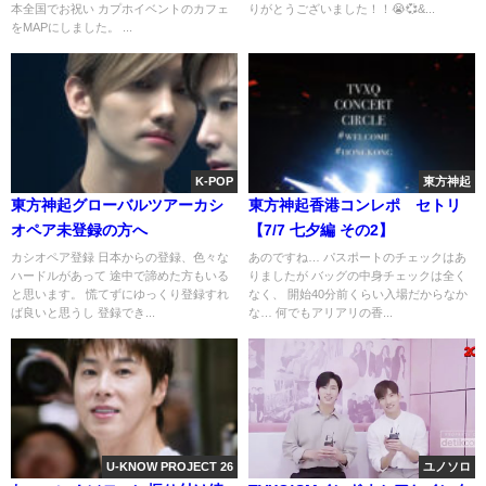
本全国でお祝い カプホイベントのカフェ
りがとうございました！！😭💞&...
をMAPにしました。 ...
K-POP
東方神起
東方神起グローバルツアーカシ
東方神起香港コンレポ セトリ
オペア未登録の方へ
【7/7 七夕編 その2】
カシオペア登録 日本からの登録、色々な
あのですね… パスポートのチェックはあ
ハードルがあって 途中で諦めた方もいる
りましたが バッグの中身チェックは全く
と思います。 慌てずにゆっくり登録すれ
なく、 開始40分前くらい入場だからなか
ば良いと思うし 登録でき...
な… 何でもアリアリの香...
U-KNOW PROJECT 26
ユノソロ