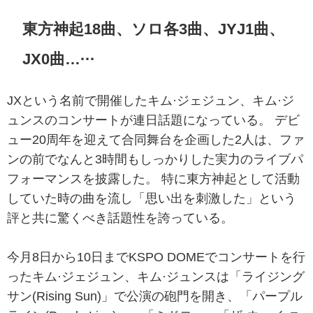
東方神起18曲、ソロ各3曲、JYJ1曲、
JX0曲…···
JXという名前で開催したキム·ジェジュン、キム·ジ
ュンスのコンサートが連日話題になっている。 デビ
ュー20周年を迎えて合同舞台を企画した2人は、ファ
ンの前でなんと3時間もしっかりした実力のライブパ
フォーマンスを披露した。 特に東方神起として活動
していた時の曲を流し「思い出を刺激した」という
評と共に驚くべき話題性を誇っている。
今月8日から10日までKSPO DOMEでコンサートを行
ったキム·ジェジュン、キム·ジュンスは「ライジング
サン(Rising Sun)」で公演の砲門を開き、「パープル