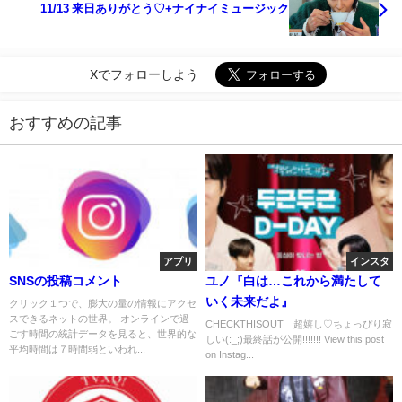
11/13 来日ありがとう♡+ナイナイミュージック
Xでフォローしよう
おすすめの記事
アプリ
インスタ
SNSの投稿コメント
ユノ『白は…これから満たして
いく未来だよ』
クリック１つで、膨大の量の情報にアクセ
スできるネットの世界。 オンラインで過
CHECKTHISOUT 超嬉し♡ちょっぴり寂
ごす時間の統計データを見ると、世界的な
しい(:_;)最終話が公開!!!!!!! View this post
平均時間は７時間弱といわれ...
on Instag...