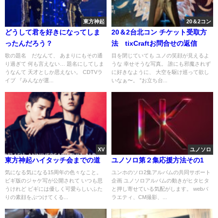
東方神起
20＆2コン
どうして君を好きになってしま
20＆2台北コン チケット受取方
ったんだろう？
法 tixCraftお問合せの返信
歌の題名 だなんて、 あまりにもその通
目を閉じていても ユノの笑顔が見えるよ
り過ぎて 何も言えない… 題名にしてしま
うな 幸せそうな写真。 誰にも邪魔されず
うなんて 天才としか思えない。 CDTVラ
に好きなように、 大空を駆け巡って欲し
イブ 『みんなが選...
いなぁ〜。 ”お立ち台...
XV
ユノソロ
東方神起ハイタッチ会までの道
ユノソロ第２集応援方法その1
気になる気になる15周年の色々なこと。
ユンホのソロ2集アルバムの共同サポート
ビギ版のジャケ写が公開されて いつも思
企画 ユノソロアルバムの動きがヒタヒタ
うけれど ビギには優しく可愛らしいふた
と押し寄せている気配がします。 webバ
りの素顔をぶつけてくる...
ラエティ、CM撮影、...