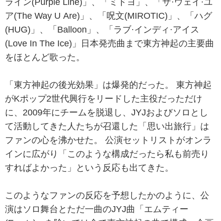
ライン(Purple Line)」、「ミドヨ」、「ザ·ウェイ·ユ
ア(The Way U Are)」、「呪文(MIROTIC)」、「ハグ
(HUG)」、「Balloon」、「ラブ·インディ·アイス
(Love In The Ice)」日本発売曲まで東方神起の主要曲
をほとんど歌った。
「東方神起の後光効果」は爆発的だった。 東方神起
がKポップ2世代興行をリードした主役だっただけ
に、2009年にチームを脱退し、JYJおよびソロとし
て活動してきた人たちが召還した「思い出旅行」は
ファンの心を沸かせた。 公演セットリストがオンラ
インに広がり「このような構成だったら私も前売り
すればよかった」という反応も出てきた。
このようなファンの反応を予想したかのように、公
演はソロ舞台とただ一曲のJYJ曲「エムティー