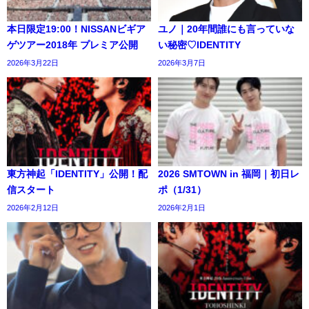
本日限定19:00！NISSANビギア
ユノ｜20年間誰にも言っていな
ゲツアー2018年 プレミア公開
い秘密♡IDENTITY
2026年3月22日
2026年3月7日
東方神起「IDENTITY」公開！配
2026 SMTOWN in 福岡｜初日レ
信スタート
ポ（1/31）
2026年2月12日
2026年2月1日