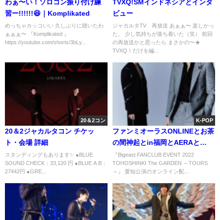
わぁ〜い！ソロコン振り付け練
TVXQ!SMインドネシアとインタ
習ー!!!!!!😆｜Komplikated
ビュー
めっちゃカッコいい 久しぶりに聴いたわ
ジャカルタTV 再放送 あぁぁ〜 楽しかっ
ぁぁぁ〜 『Komplikated 』
た。 少し気持ちが落ち着いた（笑） 前回
https://youtube.com/shorts/3bLy...
の再放送かと思ったら まさかの〜★
TVXQ！だけを編...
20＆2コン
K-POP
20＆2ジャカルタコン チケッ
ファンミオーラスONLINEとお茶
ト・会場 詳細
の間神起とin福岡とAERAと…
スタンディングもあります✨ ●BLUE
『Bigeast FANCLUB EVENT 2022
SOUND CHECK：33,120 円 ●BLUE A B：
TOHOSHINKI The GARDEN ～TOURS
27442円 ●GRE...
～』 愛知公演のオンライン配...