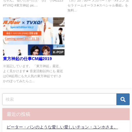
ちゃん。 会いたかった(*￣(ｴ)￣*) 042223
（月）20：00〜 スカパー！が『XVコン 京
#TVXQ #東方神起 pic....
セラドームオーラス➕スペシャル番組』を
無料...
K-POP
東方神起の仕事CM編2019
※追記しています。 「東方神起」最近、
よく見かけます★ 音楽活動以外にも 最近
はCM起用にも大人気の東方神起です! さ
かのぼってみたらニ...
最近の投稿
ピーター・パンのような愛しい愛しいチョン・ユンホさま。