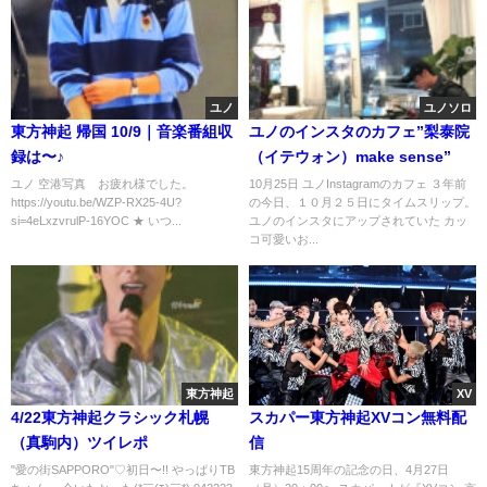
ユノ
ユノソロ
東方神起 帰国 10/9｜音楽番組収
ユノのインスタのカフェ”梨泰院
録は〜♪
（イテウォン）make sense”
ユノ 空港写真 お疲れ様でした。
10月25日 ユノInstagramのカフェ ３年前
https://youtu.be/WZP-RX25-4U?
の今日、１０月２５日にタイムスリップ。
si=4eLxzvrulP-16YOC ★ いつ...
ユノのインスタにアップされていた カッ
コ可愛いお...
東方神起
XV
4/22東方神起クラシック札幌
スカパー東方神起XVコン無料配
（真駒内）ツイレポ
信
"愛の街SAPPORO"♡初日〜!! やっぱりTB
東方神起15周年の記念の日、4月27日