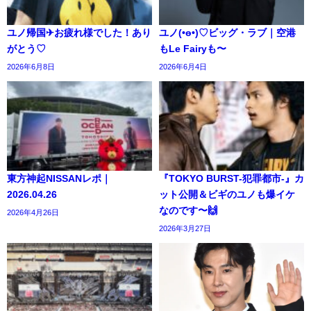
ユノ帰国✈お疲れ様でした！あり
ユノ(•ө•)♡ビッグ・ラブ｜空港
がとう♡
もLe Fairyも〜
2026年6月8日
2026年6月4日
東方神起NISSANレポ｜
『TOKYO BURST-犯罪都市-』カ
2026.04.26
ット公開＆ビギのユノも爆イケ
なのです〜🙌
2026年4月26日
2026年3月27日