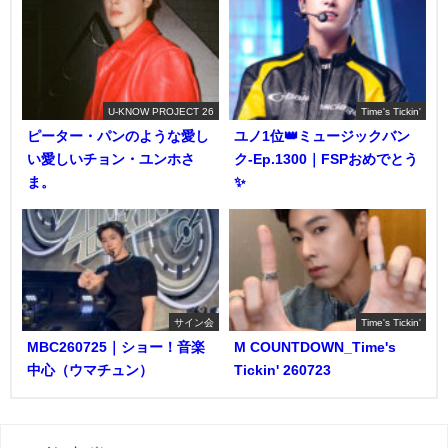
U-KNOW PROJECT 26
Time's Tickin'
ピーター・パンのような愛し
ユノ1位👑ミュージックバン
い愛しいチョン・ユンホさ
ク-Ep.1300｜FSPおめでとう
ま。
✨️
サイン会
Time's Tickin'
MBC260725｜ショー！音楽
M COUNTDOWN_Time's
中心（ウマチュン）
Tickin' 260723