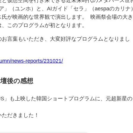
実と仮想空間を行き来できる近未来時代のメタバース世
ア」（ユンホ）と、AIガイド「セラ」（aespaのカリナ
ス氏が映画的な世界観で演出します。 映画祭会場の大
は、このプログラムが初となります。
のお言葉もいただき、大変好評なプログラムとなりまし
utumn/news-reports/231021/
壇後の感想
US」も上映した韓国ショートプログラムに、元超新星の
！
いただきました！