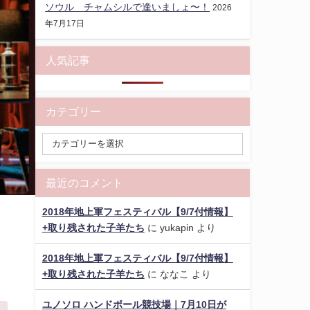
ソウル チャムシルで逢いましょ〜！
2026
年7月17日
人気記事
カテゴリー
最近のコメント
2018年地上軍フェスティバル【9/7付情報】
+取り残された子羊たち
に
yukapin
より
2018年地上軍フェスティバル【9/7付情報】
+取り残された子羊たち
に
ななこ
より
ユノソロ ハンドボール競技場｜7月10日が