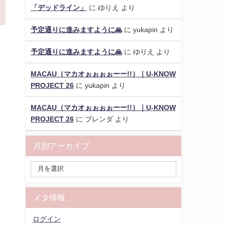
「デッドライン」
に
ゆりえ
より
予定通りに進みますように🙏
に
yukapin
より
予定通りに進みますように🙏
に
ゆりえ
より
MACAU（マカオぉぉぉぉーー!!）｜U-KNOW
PROJECT 26
に
yukapin
より
MACAU（マカオぉぉぉぉーー!!）｜U-KNOW
PROJECT 26
に
ブレンダ
より
月別アーカイブ
メタ情報
ログイン