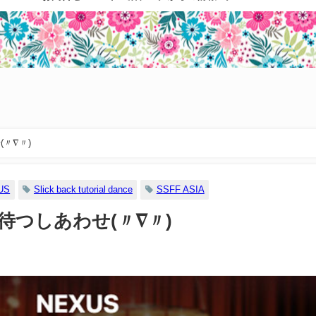
(〃∇〃)
US
Slick back tutorial dance
SSFF ASIA
を待つしあわせ(〃∇〃)