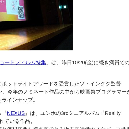
ョートフィルム特集
」は、
昨日10/20(金)に続き満員で
スポットライトアワードを受賞したソ・イングク監督
か、今年のノミネート作品の中から映画祭プログラマー
をラインナップ。
ム『
NEXUS
』は、ユンホの3rdミニアルバム『Reality
されている作品。